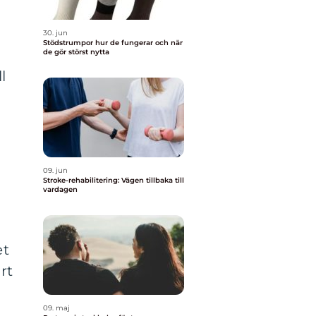
i
30. jun
Stödstrumpor hur de fungerar och när
de gör störst nytta
l
09. jun
Stroke-rehabilitering: Vägen tillbaka till
vardagen
et
rt
09. maj