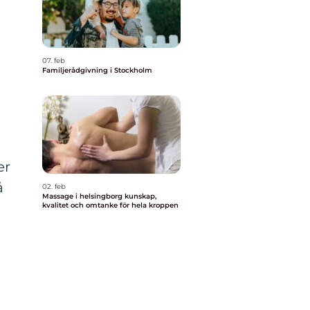
07. feb
Familjerådgivning i Stockholm
er
å
02. feb
Massage i helsingborg kunskap,
a
kvalitet och omtanke för hela kroppen