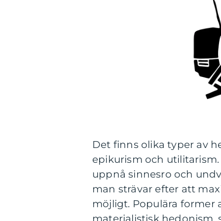
Det finns olika typer av 
epikurism och utilitaris
uppnå sinnesro och undvi
man strävar efter att ma
möjligt. Populära former a
materialistisk hedonism,