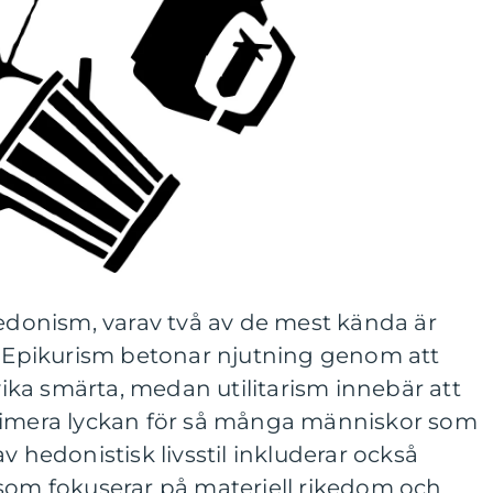
hedonism, varav två av de mest kända är
m. Epikurism betonar njutning genom att
ka smärta, medan utilitarism innebär att
ximera lyckan för så många människor som
v hedonistisk livsstil inkluderar också
 som fokuserar på materiell rikedom och