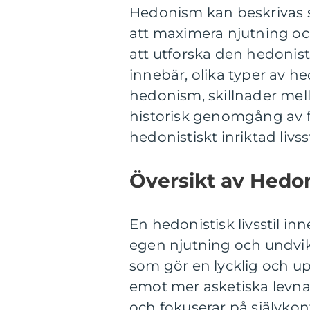
Hedonism kan beskrivas som
att maximera njutning oc
att utforska den hedonistis
innebär, olika typer av he
hedonism, skillnader mell
historisk genomgång av f
hedonistiskt inriktad livsst
Översikt av Hedoni
En hedonistisk livsstil in
egen njutning och undvik
som gör en lycklig och up
emot mer asketiska levna
och fokuserar på självkont