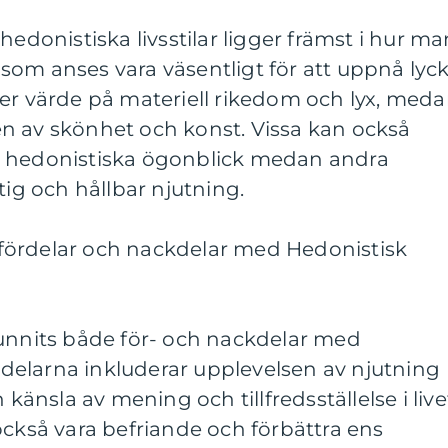
hedonistiska livsstilar ligger främst i hur ma
om anses vara väsentligt för att uppnå lyck
mer värde på materiell rikedom och lyx, med
n av skönhet och konst. Vissa kan också
a hedonistiska ögonblick medan andra
tig och hållbar njutning.
fördelar och nackdelar med Hedonistisk
funnits både för- och nackdelar med
ördelarna inkluderar upplevelsen av njutning
 känsla av mening och tillfredsställelse i live
också vara befriande och förbättra ens