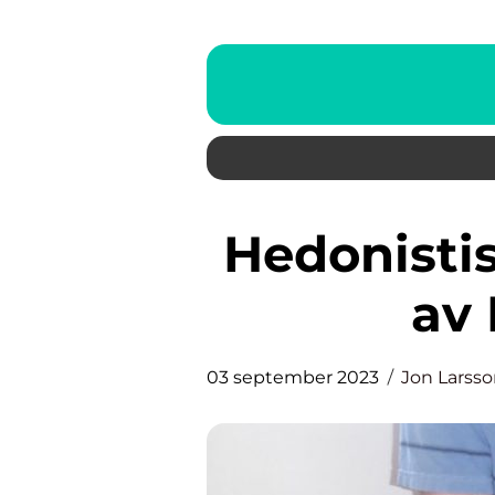
Hedonistisk Livsstil: Att Njuta
av 
03 september 2023
Jon Larss