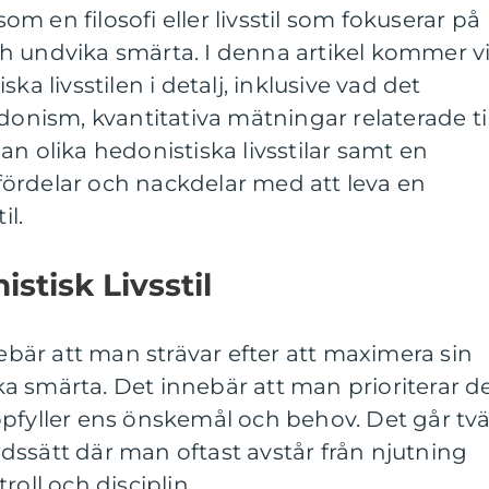
 en filosofi eller livsstil som fokuserar på
h undvika smärta. I denna artikel kommer v
ka livsstilen i detalj, inklusive vad det
donism, kvantitativa mätningar relaterade til
an olika hedonistiska livsstilar samt en
ördelar och nackdelar med att leva en
il.
stisk Livsstil
nebär att man strävar efter att maximera sin
a smärta. Det innebär att man prioriterar d
pfyller ens önskemål och behov. Det går tvä
dssätt där man oftast avstår från njutning
roll och disciplin.