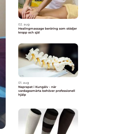
02. aug
Healingmassage beröring som stödjer
kropp och själ
01. aug
Naprapat i Kungälv - när
vardagssmärta behöver professionell
hjälp