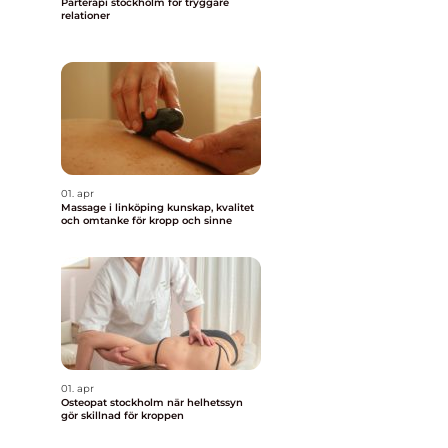
Parterapi stockholm för tryggare
relationer
01. apr
Massage i linköping kunskap, kvalitet
och omtanke för kropp och sinne
01. apr
Osteopat stockholm när helhetssyn
gör skillnad för kroppen