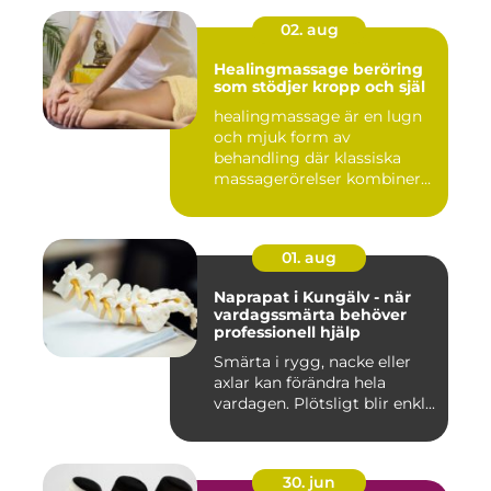
02. aug
Healingmassage beröring
som stödjer kropp och själ
healingmassage är en lugn
och mjuk form av
behandling där klassiska
massagerörelser kombineras
med e...
01. aug
Naprapat i Kungälv - när
vardagssmärta behöver
professionell hjälp
Smärta i rygg, nacke eller
axlar kan förändra hela
vardagen. Plötsligt blir enkl...
30. jun