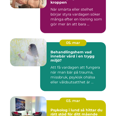
kroppen
När smärta eller stelhet
börjar styra vardagen söker
många efter en lösning som
gör mer än att bara ...
05. mar
Behandlingshem vad
innebär vård i en trygg
miljö?
Att få vardagen att fungera
när man bär på trauma,
missbruk, psykisk ohälsa
eller våldsutsatthet är ...
03. mar
Psykolog i lund så hittar du
rätt stöd för ditt mående