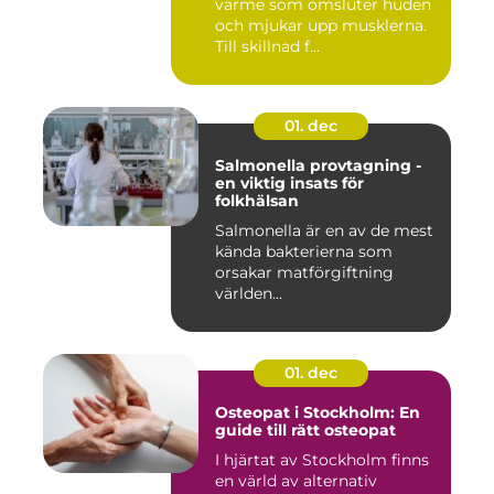
värme som omsluter huden
och mjukar upp musklerna.
Till skillnad f...
01. dec
Salmonella provtagning -
en viktig insats för
folkhälsan
Salmonella är en av de mest
kända bakterierna som
orsakar matförgiftning
världen...
01. dec
Osteopat i Stockholm: En
guide till rätt osteopat
I hjärtat av Stockholm finns
en värld av alternativ