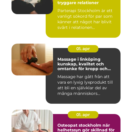
tryggare relationer
Parterapi Stockholm är ett
vanligt sökord för par som
känner att något har blivit
svårt i relationen...
01. apr
Massage i linköping
kunskap, kvalitet och
omtanke för kropp och
sinne
Massage har gått från att
vara en lyxig lyxprodukt till
att bli en självklar del av
många människors...
01. apr
Osteopat stockholm när
helhetssyn gör skillnad för