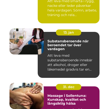
Att leva med smärta i rygg,
nacke eller leder påverkar
hela vardagen. Sömn, arbete,
träning och rela...
13. jan
Substansberoende när
beroendet tar över
vardagen
Att leva med
substansberoende innebär
att alkohol, droger eller
läkemedel gradvis tar en
central pla...
31. dec
Massage i Sollentuna:
Kunskap, kvalitet och
långsiktig hälsa