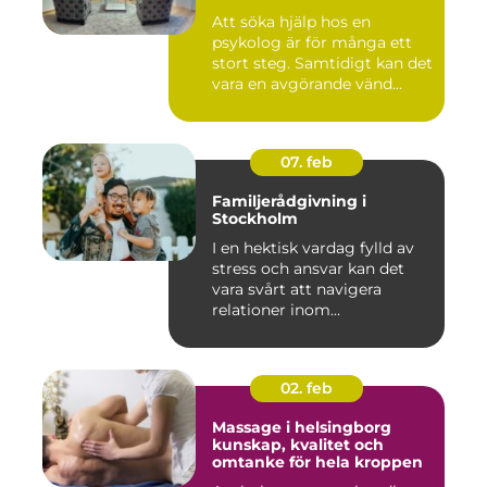
Att söka hjälp hos en
psykolog är för många ett
stort steg. Samtidigt kan det
vara en avgörande vänd...
07. feb
Familjerådgivning i
Stockholm
I en hektisk vardag fylld av
stress och ansvar kan det
vara svårt att navigera
relationer inom...
02. feb
Massage i helsingborg
kunskap, kvalitet och
omtanke för hela kroppen