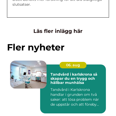
slutsatser.
Läs fler inlägg här
Fler nyheter
06. aug
Tandvård i karlskrona så
skapar du en trygg och
hållbar munhälsa
Tandvård i Karlskrona
handlar i grunden om två
saker: att lösa problem när
de uppstår och att föreby...