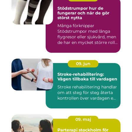
Stödstrumpor hur de
fungerar och när de gör
störst nytta
Många förknippar
Stödstrumpor med långa
flygresor eller sjukvård, men
de har en mycket större roll
i...
09. jun
Stroke-rehabilitering:
Vägen tillbaka till vardagen
Stroke rehabilitering handlar
om att steg för steg återta
kontrollen över vardagen e...
09. maj
Parterapi stockholm för