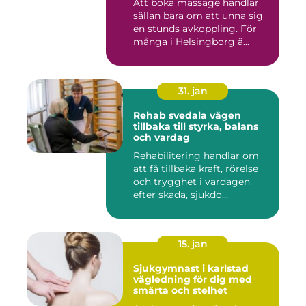
Att boka massage handlar
sällan bara om att unna sig
en stunds avkoppling. För
många i Helsingborg ä...
31. jan
Rehab svedala vägen
tillbaka till styrka, balans
och vardag
Rehabilitering handlar om
att få tillbaka kraft, rörelse
och trygghet i vardagen
efter skada, sjukdo...
15. jan
Sjukgymnast i karlstad
vägledning för dig med
smärta och stelhet