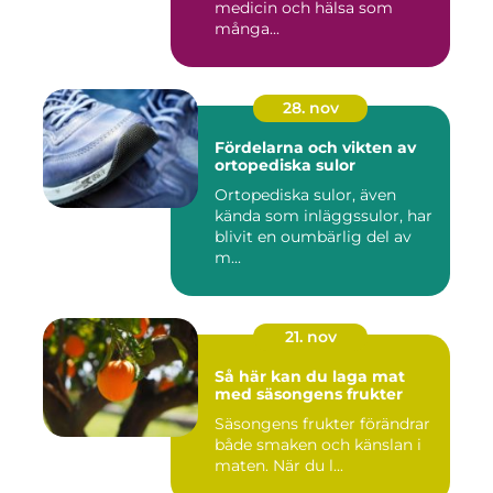
medicin och hälsa som
många...
28. nov
Fördelarna och vikten av
ortopediska sulor
Ortopediska sulor, även
kända som inläggssulor, har
blivit en oumbärlig del av
m...
21. nov
Så här kan du laga mat
med säsongens frukter
Säsongens frukter förändrar
både smaken och känslan i
maten. När du l...