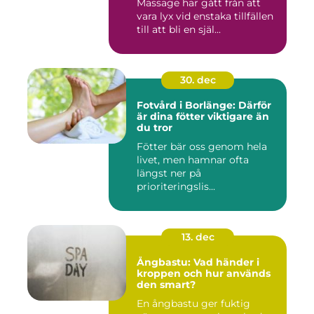
Massage har gått från att
vara lyx vid enstaka tillfällen
till att bli en själ...
30. dec
Fotvård i Borlänge: Därför
är dina fötter viktigare än
du tror
Fötter bär oss genom hela
livet, men hamnar ofta
längst ner på
prioriteringslis...
13. dec
Ångbastu: Vad händer i
kroppen och hur används
den smart?
En ångbastu ger fuktig