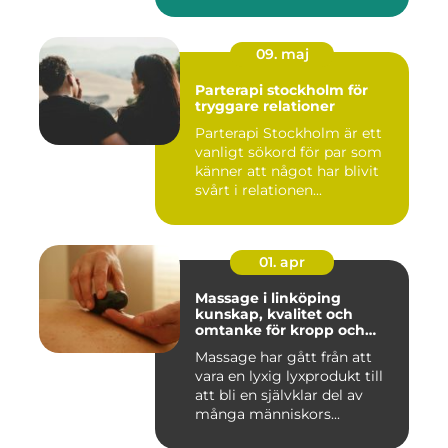
09. maj
Parterapi stockholm för
tryggare relationer
Parterapi Stockholm är ett
vanligt sökord för par som
känner att något har blivit
svårt i relationen...
01. apr
Massage i linköping
kunskap, kvalitet och
omtanke för kropp och
sinne
Massage har gått från att
vara en lyxig lyxprodukt till
att bli en självklar del av
många människors...