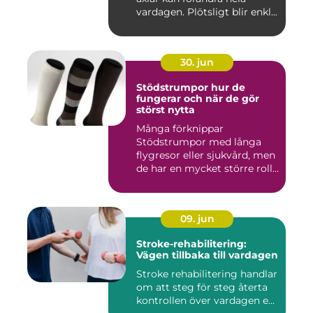
vardagen. Plötsligt blir enkl...
30. jun
Stödstrumpor hur de
fungerar och när de gör
störst nytta
Många förknippar
Stödstrumpor med långa
flygresor eller sjukvård, men
de har en mycket större roll
i...
09. jun
Stroke-rehabilitering:
Vägen tillbaka till vardagen
Stroke rehabilitering handlar
om att steg för steg återta
kontrollen över vardagen e...