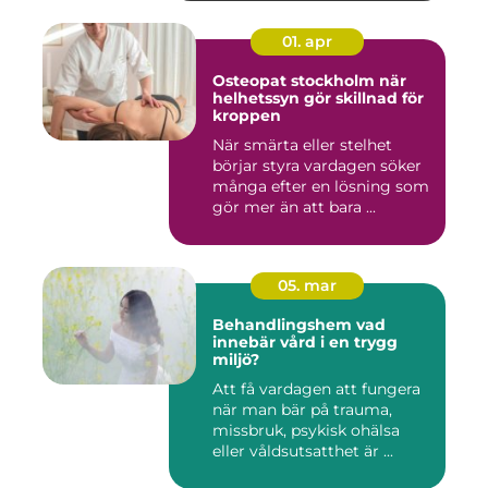
01. apr
Osteopat stockholm när
helhetssyn gör skillnad för
kroppen
När smärta eller stelhet
börjar styra vardagen söker
många efter en lösning som
gör mer än att bara ...
05. mar
Behandlingshem vad
innebär vård i en trygg
miljö?
Att få vardagen att fungera
när man bär på trauma,
missbruk, psykisk ohälsa
eller våldsutsatthet är ...