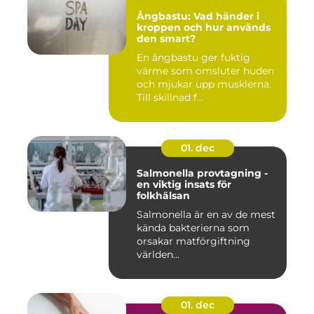
Ångbastu: Vad händer i
kroppen och hur används
den smart?
En ångbastu ger fuktig
värme som omsluter huden
och mjukar upp musklerna.
Till skillnad f...
01. dec
Salmonella provtagning -
en viktig insats för
folkhälsan
Salmonella är en av de mest
kända bakterierna som
orsakar matförgiftning
världen...
01. dec