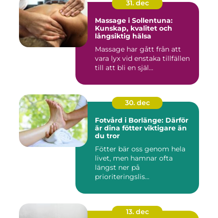
31. dec
Massage i Sollentuna:
Kunskap, kvalitet och
långsiktig hälsa
Massage har gått från att
vara lyx vid enstaka tillfällen
till att bli en själ...
30. dec
Fotvård i Borlänge: Därför
är dina fötter viktigare än
du tror
Fötter bär oss genom hela
livet, men hamnar ofta
längst ner på
prioriteringslis...
13. dec