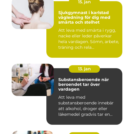
15. jan
Sjukgymnast i karlstad
vägledning för dig med
smärta och stelhet
Att leva med smärta i rygg,
nacke eller leder påverkar
hela vardagen. Sömn, arbete,
träning och rela...
13. jan
Substansberoende när
beroendet tar över
vardagen
Att leva med
substansberoende innebär
att alkohol, droger eller
läkemedel gradvis tar en
central pla...