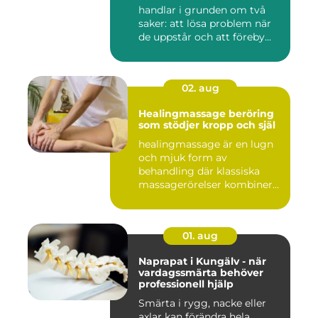
handlar i grunden om två
saker: att lösa problem när
de uppstår och att föreby...
02. aug
Healingmassage beröring
som stödjer kropp och själ
healingmassage är en lugn
och mjuk form av
behandling där klassiska
massagerörelser kombineras
med e...
01. aug
Naprapat i Kungälv - när
vardagssmärta behöver
professionell hjälp
Smärta i rygg, nacke eller
axlar kan förändra hela