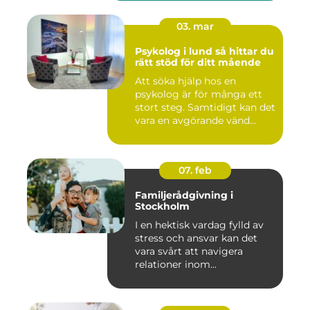
03. mar
Psykolog i lund så hittar du
rätt stöd för ditt mående
Att söka hjälp hos en
psykolog är för många ett
stort steg. Samtidigt kan det
vara en avgörande vänd...
07. feb
Familjerådgivning i
Stockholm
I en hektisk vardag fylld av
stress och ansvar kan det
vara svårt att navigera
relationer inom...