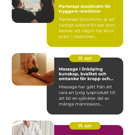
Parterapi stockholm för
tryggare relationer
Parterapi Stockholm är ett
vanligt sökord för par som
känner att något har blivit
svårt i relationen...
01. apr
Massage i linköping
kunskap, kvalitet och
omtanke för kropp och
sinne
Massage har gått från att
vara en lyxig lyxprodukt till
att bli en självklar del av
många människors...
01. apr