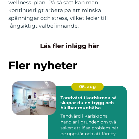
wellness-plan. På så sätt kan man
kontinuerligt arbeta på att minska
spänningar och stress, vilket leder till
långsiktigt välbefinnande.
Läs fler inlägg här
Fler nyheter
06. aug
Tandvård i karlskrona så
skapar du en trygg och
hållbar munhälsa
Tandvård i Karlskrona
handlar i grunden om två
saker: att lösa problem när
de uppstår och att föreby...