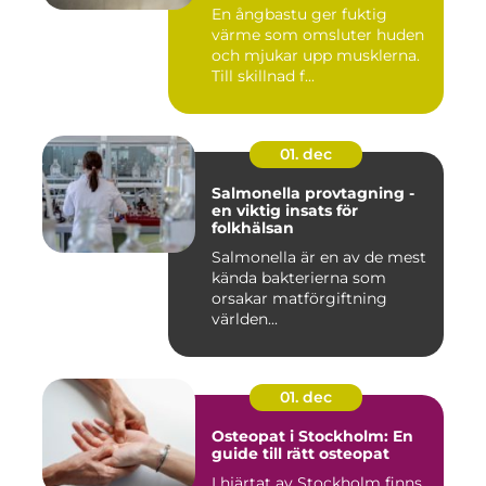
En ångbastu ger fuktig
värme som omsluter huden
och mjukar upp musklerna.
Till skillnad f...
01. dec
Salmonella provtagning -
en viktig insats för
folkhälsan
Salmonella är en av de mest
kända bakterierna som
orsakar matförgiftning
världen...
01. dec
Osteopat i Stockholm: En
guide till rätt osteopat
I hjärtat av Stockholm finns