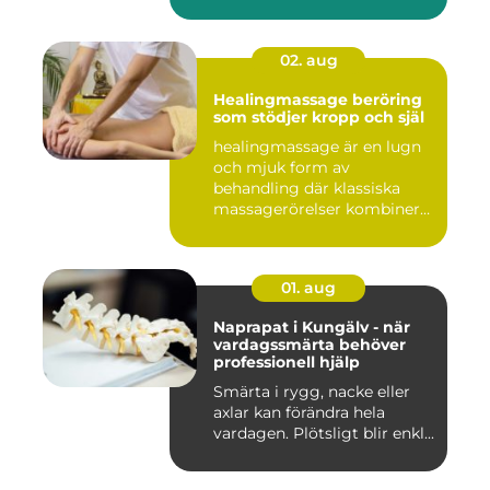
02. aug
Healingmassage beröring
som stödjer kropp och själ
healingmassage är en lugn
och mjuk form av
behandling där klassiska
massagerörelser kombineras
med e...
01. aug
Naprapat i Kungälv - när
vardagssmärta behöver
professionell hjälp
Smärta i rygg, nacke eller
axlar kan förändra hela
vardagen. Plötsligt blir enkl...