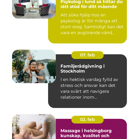
Psykolog i lund så hittar du
rätt stöd för ditt mående
Att söka hjälp hos en
psykolog är för många ett
stort steg. Samtidigt kan det
vara en avgörande vänd...
07. feb
Familjerådgivning i
Stockholm
I en hektisk vardag fylld av
stress och ansvar kan det
vara svårt att navigera
relationer inom...
02. feb
Massage i helsingborg
kunskap, kvalitet och