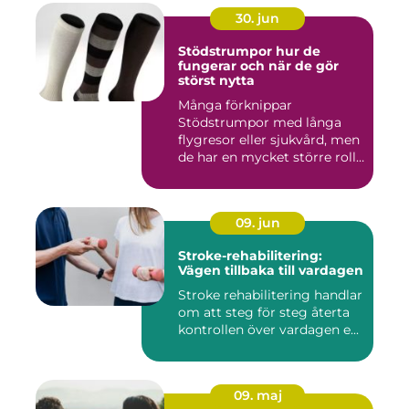
30. jun
Stödstrumpor hur de
fungerar och när de gör
störst nytta
Många förknippar
Stödstrumpor med långa
flygresor eller sjukvård, men
de har en mycket större roll
i...
09. jun
Stroke-rehabilitering:
Vägen tillbaka till vardagen
Stroke rehabilitering handlar
om att steg för steg återta
kontrollen över vardagen e...
09. maj