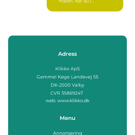
maten. När du l...
Adress
web:
www.klikko.dk
Menu
Annonsering