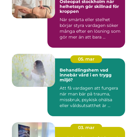
Osteopat stockholm när
helhetssyn gör skillnad för
kroppen
När smärta eller stelhet
börjar styra vardagen söker
många efter en lösning som
gör mer än att bara ...
05. mar
Behandlingshem vad
innebär vård i en trygg
miljö?
Att få vardagen att fungera
när man bär på trauma,
missbruk, psykisk ohälsa
eller våldsutsatthet är ...
03. mar