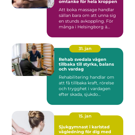
omtanke för hela kroppen
Att boka massage handlar
sällan bara om att unna sig
en stunds avkoppling. För
många i Helsingborg ä...
31. jan
Rehab svedala vägen
tillbaka till styrka, balans
och vardag
Rehabilitering handlar om
att få tillbaka kraft, rörelse
och trygghet i vardagen
efter skada, sjukdo...
15. jan
Sjukgymnast i karlstad
vägledning för dig med