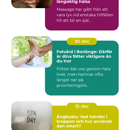
långsiktig hälsa
Massage har gått från att
vara lyx vid enstaka tillfällen
till att bli en själ...
30. dec
Fotvård i Borlänge: Därför
är dina fötter viktigare än
du tror
Fötter bär oss genom hela
livet, men hamnar ofta
längst ner på
prioriteringslis...
13. dec
Ångbastu: Vad händer i
kroppen och hur används
den smart?