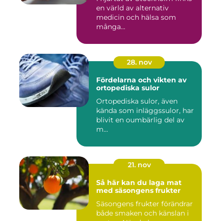
en värld av alternativ
medicin och hälsa som
många...
28. nov
Fördelarna och vikten av
ortopediska sulor
Ortopediska sulor, även
kända som inläggssulor, har
blivit en oumbärlig del av
m...
21. nov
Så här kan du laga mat
med säsongens frukter
Säsongens frukter förändrar
både smaken och känslan i