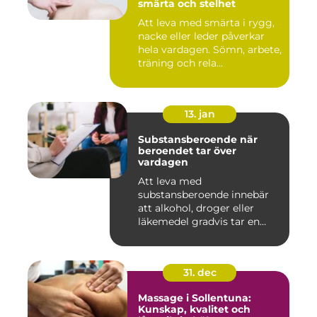
smärta och stelhet
Att leva med smärta i rygg,
nacke eller leder påverkar
hela vardagen. Sömn, arbete,
träning och rela...
13. jan
Substansberoende när
beroendet tar över
vardagen
Att leva med
substansberoende innebär
att alkohol, droger eller
läkemedel gradvis tar en
central pla...
31. dec
Massage i Sollentuna:
Kunskap, kvalitet och