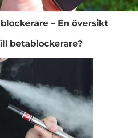
tablockerare – En översikt
till betablockerare?