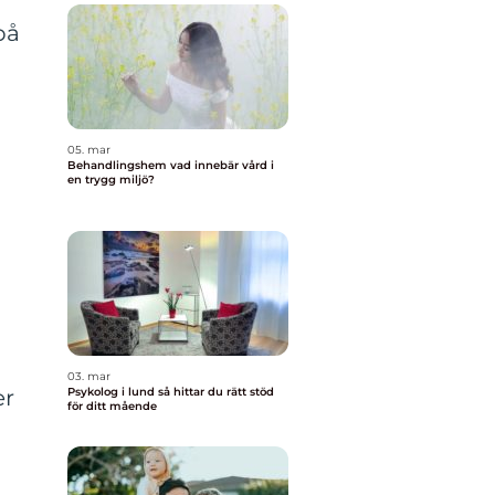
på
05. mar
Behandlingshem vad innebär vård i
en trygg miljö?
03. mar
Psykolog i lund så hittar du rätt stöd
er
för ditt mående
h