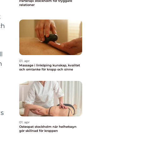
Parterapi stockholm för tryggare
relationer
t
ch
l
01. apr
h
Massage i linköping kunskap, kvalitet
och omtanke för kropp och sinne
as
01. apr
Osteopat stockholm när helhetssyn
gör skillnad för kroppen