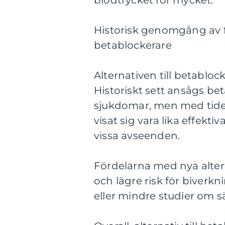
blodtrycket för mycket.
Historisk genomgång av fö
betablockerare
Alternativen till betabloc
Historiskt sett ansågs be
sjukdomar, men med tide
visat sig vara lika effekti
vissa avseenden.
Fördelarna med nya altern
och lägre risk för biverk
eller mindre studier om 