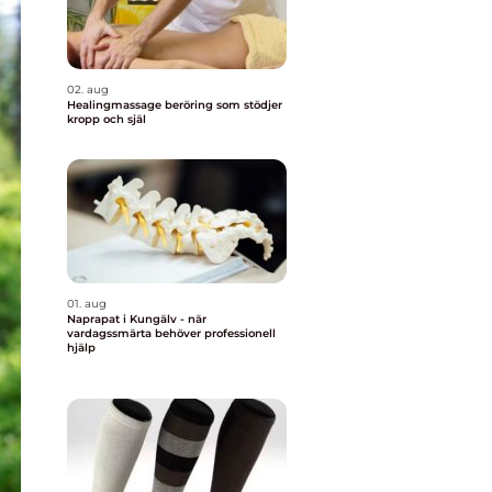
02. aug
Healingmassage beröring som stödjer
kropp och själ
01. aug
Naprapat i Kungälv - när
vardagssmärta behöver professionell
hjälp