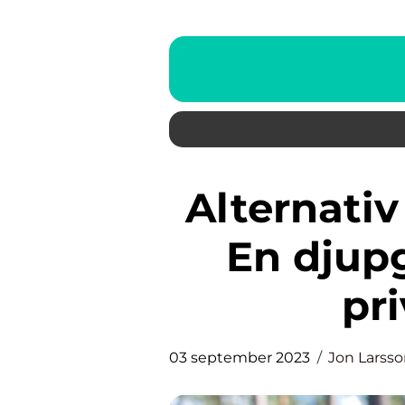
Alternativ till betablockerare:
En djup
pr
03 september 2023
Jon Larss