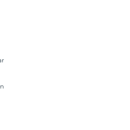
ar
an