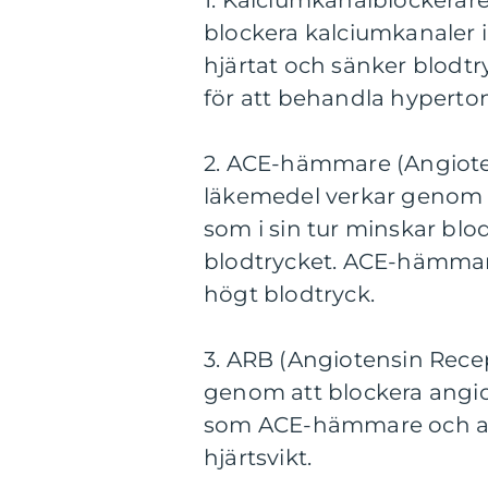
1. Kalciumkanalblockerar
blockera kalciumkanaler i
hjärtat och sänker blodt
för att behandla hyperton
2. ACE-hämmare (Angiot
läkemedel verkar genom a
som i sin tur minskar bl
blodtrycket. ACE-hämmare
högt blodtryck.
3. ARB (Angiotensin Rece
genom att blockera angiot
som ACE-hämmare och anv
hjärtsvikt.