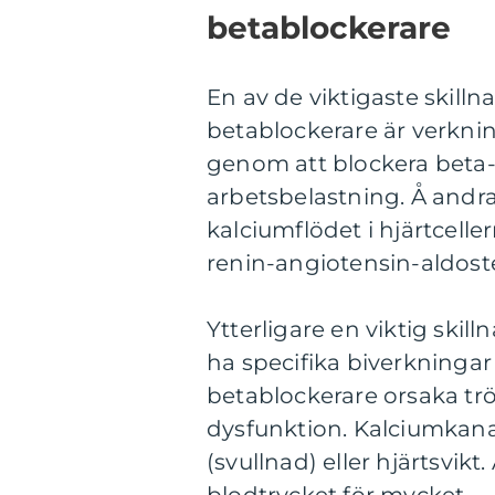
betablockerare
En av de viktigaste skillna
betablockerare är verkn
genom att blockera beta-
arbetsbelastning. Å andr
kalciumflödet i hjärtce
renin-angiotensin-aldost
Ytterligare en viktig skill
ha specifika biverkningar
betablockerare orsaka tröt
dysfunktion. Kalciumkanal
(svullnad) eller hjärtsvi