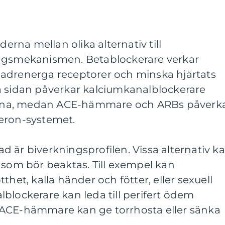
derna mellan olika alternativ till
ingsmekanismen. Betablockerare verkar
adrenerga receptorer och minska hjärtats
a sidan påverkar kalciumkanalblockerare
llerna, medan ACE-hämmare och ARBs påverk
eron-systemet.
nad är biverkningsprofilen. Vissa alternativ k
 som bör beaktas. Till exempel kan
thet, kalla händer och fötter, eller sexuell
blockerare kan leda till perifert ödem
kt. ACE-hämmare kan ge torrhosta eller sänka