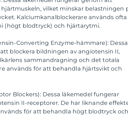
e: Dessa läkemedel fungerar genom att
 hjärtmuskeln, vilket minskar belastningen 
rycket. Kalciumkanalblockerare används ofta
i (högt blodtryck) och hjärtarytmi.
ensin-Converting Enzyme-hämmare): Dessa
tt blockera bildningen av angiotensin II,
odkärlens sammandragning och det totala
 används för att behandla hjärtsvikt och
ptor Blockers): Dessa läkemedel fungerar
ensin II-receptorer. De har liknande effekt
änds för att behandla högt blodtryck oc