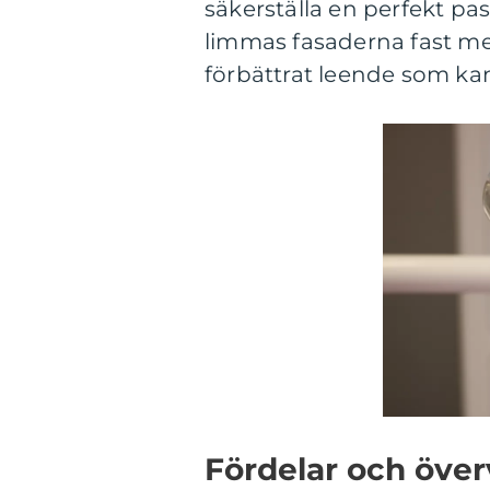
säkerställa en perfekt pa
limmas fasaderna fast med
förbättrat leende som kan
Fördelar och öve