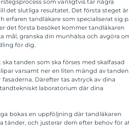
lerstegsprocess som vanligtvis tar några
ll det slutliga resultatet. Det första steget är
och erfaren tandläkare som specialiserat sig 
er det första besöket kommer tandläkaren
iska mål, granska din munhälsa och avgöra o
ling för dig.
et ska tanden som ska förses med skalfasad
slipar varsamt ner en liten mängd av tanden
ör fasaderna. Därefter tas avtryck av dina
t tandtekniskt laboratorium där dina
diga bokas en uppföljning där tandläkaren
a tänder, och justerar dem efter behov för a