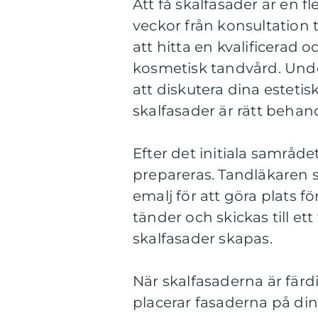
Att få skalfasader är en f
veckor från konsultation ti
att hitta en kvalificerad 
kosmetisk tandvård. Und
att diskutera dina estet
skalfasader är rätt behand
Efter det initiala samråd
prepareras. Tandläkaren 
emalj för att göra plats f
tänder och skickas till et
skalfasader skapas.
När skalfasaderna är fär
placerar fasaderna på din