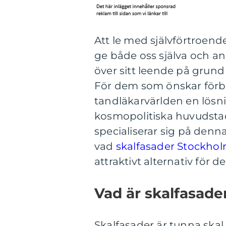
Att le med självförtroende
ge både oss själva och a
över sitt leende på grund
För dem som önskar förbät
tandläkarvärlden en lösni
kosmopolitiska huvudstad
specialiserar sig på denna
vad
skalfasader Stockho
attraktivt alternativ för 
Vad är skalfasade
Skalfasader är tunna skal