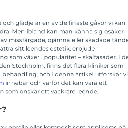
 och glädje är en av de finaste gåvor vi kan
ndra. Men ibland kan man känna sig osäker
 av missfärgade, ojämna eller skadade tände
tra sitt leendes estetik, erbjuder
ng som växer i popularitet – skalfasader. I d
en Stockholm, finns det flera kliniker som
 behandling, och i denna artikel utforskar vi
lm
innebär och varför det kan vara ett
den som önskar ett vackrare leende.
r?
 av porslin eller komposit som appliceras på