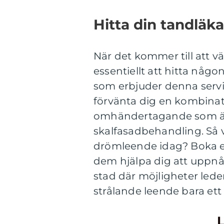
Hitta din tandläka
När det kommer till att vä
essentiellt att hitta någo
som erbjuder denna servi
förvänta dig en kombinat
omhändertagande som är
skalfasadbehandling. Så va
drömleende idag? Boka en
dem hjälpa dig att uppnå 
stad där möjligheter leder
strålande leende bara ett
L