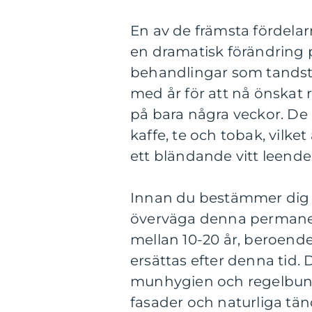
En av de främsta fördela
en dramatisk förändring på
behandlingar som tandstäl
med år för att nå önskat r
på bara några veckor. De
kaffe, te och tobak, vilket
ett bländande vitt leende
Innan du bestämmer dig fö
överväga denna permanent
mellan 10-20 år, beroend
ersättas efter denna tid. 
munhygien och regelbund
fasader och naturliga tän