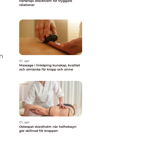
Parterapi stockholm för tryggare
relationer
en
01. apr
Massage i linköping kunskap, kvalitet
och omtanke för kropp och sinne
01. apr
Osteopat stockholm när helhetssyn
gör skillnad för kroppen