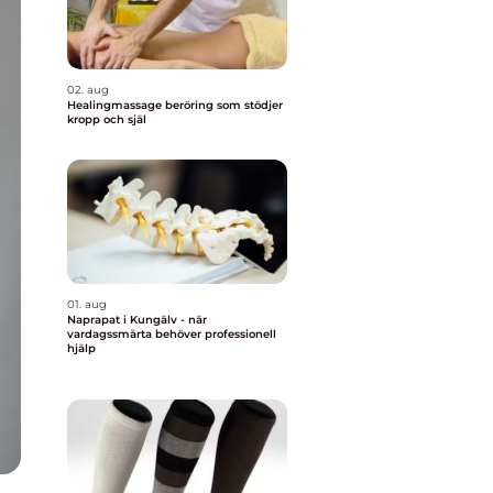
02. aug
Healingmassage beröring som stödjer
kropp och själ
01. aug
Naprapat i Kungälv - när
vardagssmärta behöver professionell
hjälp