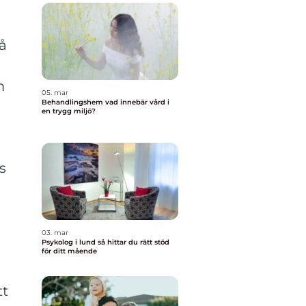
på
m
05. mar
Behandlingshem vad innebär vård i
en trygg miljö?
s
03. mar
Psykolog i lund så hittar du rätt stöd
för ditt mående
tt