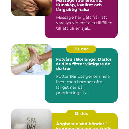
Massage i Sollentuna:
Kunskap, kvalitet och
långsiktig hälsa
Massage har gått från att
vara lyx vid enstaka tillfällen
till att bli en själ...
30. dec
Fotvård i Borlänge: Därför
är dina fötter viktigare än
du tror
Fötter bär oss genom hela
livet, men hamnar ofta
längst ner på
prioriteringslis...
13. dec
Ångbastu: Vad händer i
kroppen och hur används