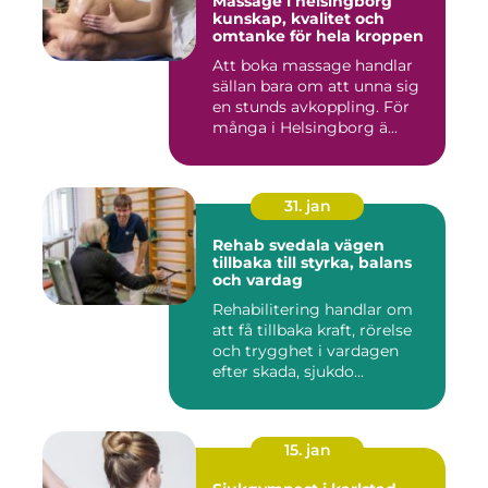
Massage i helsingborg
kunskap, kvalitet och
omtanke för hela kroppen
Att boka massage handlar
sällan bara om att unna sig
en stunds avkoppling. För
många i Helsingborg ä...
31. jan
Rehab svedala vägen
tillbaka till styrka, balans
och vardag
Rehabilitering handlar om
att få tillbaka kraft, rörelse
och trygghet i vardagen
efter skada, sjukdo...
15. jan