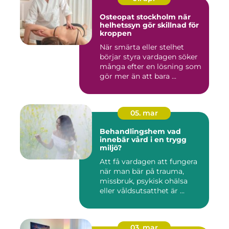
Osteopat stockholm när
helhetssyn gör skillnad för
kroppen
När smärta eller stelhet
börjar styra vardagen söker
många efter en lösning som
gör mer än att bara ...
05. mar
Behandlingshem vad
innebär vård i en trygg
miljö?
Att få vardagen att fungera
när man bär på trauma,
missbruk, psykisk ohälsa
eller våldsutsatthet är ...
03. mar