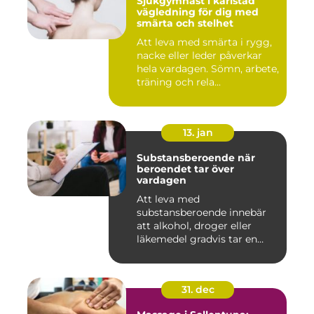
Sjukgymnast i karlstad
vägledning för dig med
smärta och stelhet
Att leva med smärta i rygg,
nacke eller leder påverkar
hela vardagen. Sömn, arbete,
träning och rela...
13. jan
Substansberoende när
beroendet tar över
vardagen
Att leva med
substansberoende innebär
att alkohol, droger eller
läkemedel gradvis tar en
central pla...
31. dec