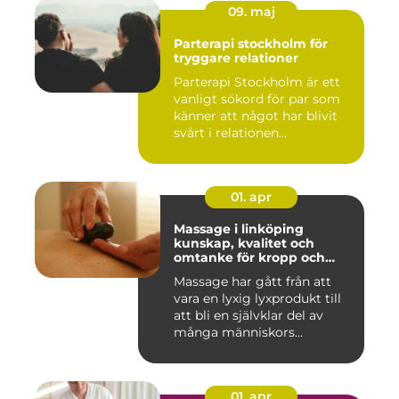
09. maj
Parterapi stockholm för
tryggare relationer
Parterapi Stockholm är ett
vanligt sökord för par som
känner att något har blivit
svårt i relationen...
01. apr
Massage i linköping
kunskap, kvalitet och
omtanke för kropp och
sinne
Massage har gått från att
vara en lyxig lyxprodukt till
att bli en självklar del av
många människors...
01. apr