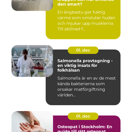
den smart?
En ångbastu ger fuktig
värme som omsluter huden
och mjukar upp musklerna.
Till skillnad f...
01. dec
Salmonella provtagning -
en viktig insats för
folkhälsan
Salmonella är en av de mest
kända bakterierna som
orsakar matförgiftning
världen...
01. dec
Osteopat i Stockholm: En
guide till rätt osteopat