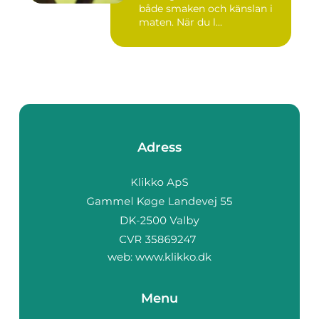
både smaken och känslan i
maten. När du l...
Adress
web:
www.klikko.dk
Menu