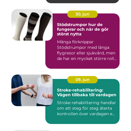
30. jun
Stödstrumpor hur de
fungerar och när de gör
störst nytta
Många förknippar
Stödstrumpor med långa
flygresor eller sjukvård, men
de har en mycket större roll
i...
09. jun
Stroke-rehabilitering:
Vägen tillbaka till vardagen
Stroke rehabilitering handlar
om att steg för steg återta
kontrollen över vardagen e...