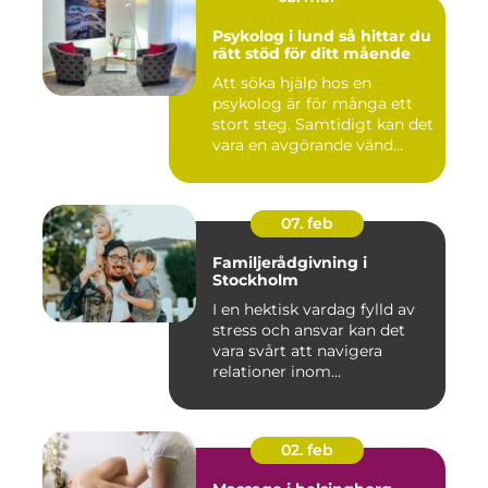
Psykolog i lund så hittar du
rätt stöd för ditt mående
Att söka hjälp hos en
psykolog är för många ett
stort steg. Samtidigt kan det
vara en avgörande vänd...
07. feb
Familjerådgivning i
Stockholm
I en hektisk vardag fylld av
stress och ansvar kan det
vara svårt att navigera
relationer inom...
02. feb