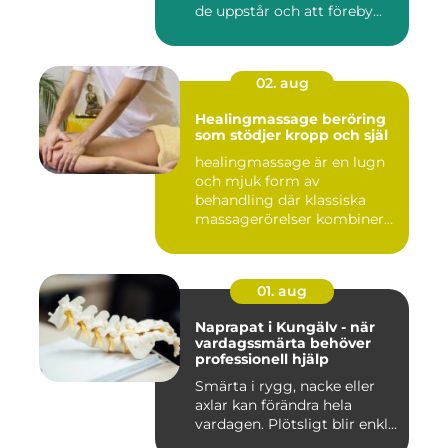
de uppstår och att föreby...
02. aug
Healingmassage beröring
som stödjer kropp och själ
healingmassage är en lugn
och mjuk form av
behandling där klassiska
massagerörelser kombineras
med e...
01. aug
Naprapat i Kungälv - när
vardagssmärta behöver
professionell hjälp
Smärta i rygg, nacke eller
axlar kan förändra hela
vardagen. Plötsligt blir enkl...