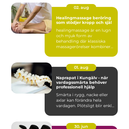
02. aug
Healingmassage beröring
som stödjer kropp och själ
healingmassage är en lugn
och mjuk form av
behandling där klassiska
massagerörelser kombineras
med e...
01. aug
Naprapat i Kungälv - när
vardagssmärta behöver
professionell hjälp
Smärta i rygg, nacke eller
axlar kan förändra hela
vardagen. Plötsligt blir enkl...
30. jun