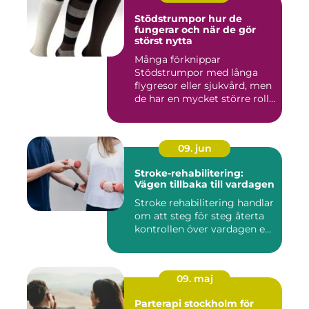
Stödstrumpor hur de
fungerar och när de gör
störst nytta
Många förknippar
Stödstrumpor med långa
flygresor eller sjukvård, men
de har en mycket större roll
i...
09. jun
Stroke-rehabilitering:
Vägen tillbaka till vardagen
Stroke rehabilitering handlar
om att steg för steg återta
kontrollen över vardagen e...
09. maj
Parterapi stockholm för