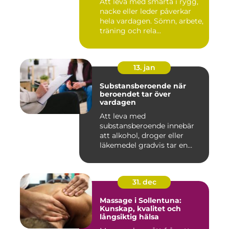
Att leva med smärta i rygg,
nacke eller leder påverkar
hela vardagen. Sömn, arbete,
träning och rela...
13. jan
Substansberoende när
beroendet tar över
vardagen
Att leva med
substansberoende innebär
att alkohol, droger eller
läkemedel gradvis tar en
central pla...
31. dec
Massage i Sollentuna:
Kunskap, kvalitet och
långsiktig hälsa