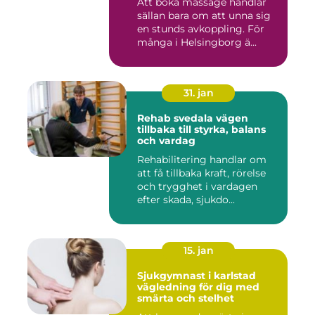
Att boka massage handlar
sällan bara om att unna sig
en stunds avkoppling. För
många i Helsingborg ä...
31. jan
Rehab svedala vägen
tillbaka till styrka, balans
och vardag
Rehabilitering handlar om
att få tillbaka kraft, rörelse
och trygghet i vardagen
efter skada, sjukdo...
15. jan
Sjukgymnast i karlstad
vägledning för dig med
smärta och stelhet