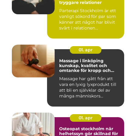
tryggare relationer
Parterapi Stockholm är ett
vanligt sökord för par som
känner att något har blivit
svårt i relationen...
01. apr
Massage i linköping
kunskap, kvalitet och
omtanke för kropp och
sinne
Massage har gått från att
vara en lyxig lyxprodukt till
att bli en självklar del av
många människors...
01. apr
Osteopat stockholm när
helhetssyn gör skillnad för