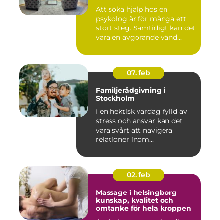
Att söka hjälp hos en
psykolog är för många ett
stort steg. Samtidigt kan det
vara en avgörande vänd...
07. feb
Familjerådgivning i
Stockholm
I en hektisk vardag fylld av
stress och ansvar kan det
vara svårt att navigera
relationer inom...
02. feb
Massage i helsingborg
kunskap, kvalitet och
omtanke för hela kroppen