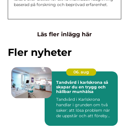
baserad på forskning och beprövad erfarenhet.
Läs fler inlägg här
Fler nyheter
06. aug
Tandvård i karlskrona så
skapar du en trygg och
hållbar munhälsa
Tandvård i Karlskrona
handlar i grunden om två
saker: att lösa problem när
de uppstår och att föreby...