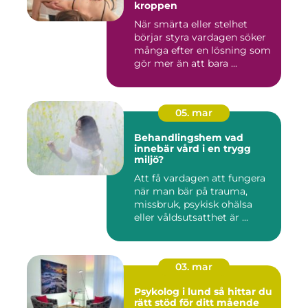
kroppen
När smärta eller stelhet
börjar styra vardagen söker
många efter en lösning som
gör mer än att bara ...
05. mar
Behandlingshem vad
innebär vård i en trygg
miljö?
Att få vardagen att fungera
när man bär på trauma,
missbruk, psykisk ohälsa
eller våldsutsatthet är ...
03. mar
Psykolog i lund så hittar du
rätt stöd för ditt mående