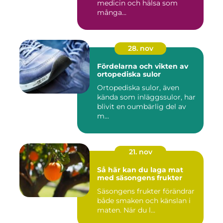
medicin och hälsa som
många...
28. nov
Fördelarna och vikten av
ortopediska sulor
Ortopediska sulor, även
kända som inläggssulor, har
blivit en oumbärlig del av
m...
21. nov
Så här kan du laga mat
med säsongens frukter
Säsongens frukter förändrar
både smaken och känslan i
maten. När du l...