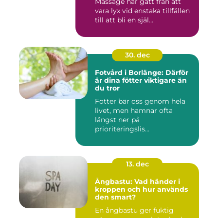
Massage har gått från att
vara lyx vid enstaka tillfällen
till att bli en själ...
30. dec
Fotvård i Borlänge: Därför
är dina fötter viktigare än
du tror
Fötter bär oss genom hela
livet, men hamnar ofta
längst ner på
prioriteringslis...
13. dec
Ångbastu: Vad händer i
kroppen och hur används
den smart?
En ångbastu ger fuktig