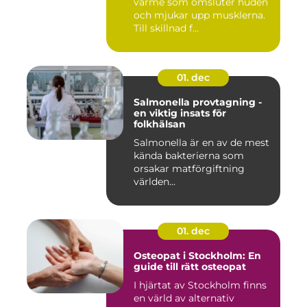
värme som omsluter huden
och mjukar upp musklerna.
Till skillnad f...
01. dec
Salmonella provtagning -
en viktig insats för
folkhälsan
Salmonella är en av de mest
kända bakterierna som
orsakar matförgiftning
världen...
01. dec
Osteopat i Stockholm: En
guide till rätt osteopat
I hjärtat av Stockholm finns
en värld av alternativ