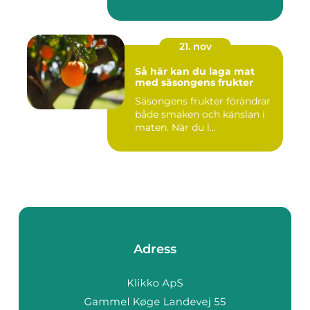
21. nov
Så här kan du laga mat
med säsongens frukter
Säsongens frukter förändrar
både smaken och känslan i
maten. När du l...
Adress