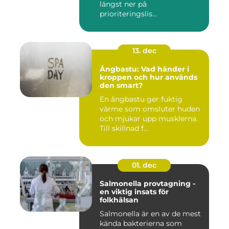
längst ner på
prioriteringslis...
13. dec
Ångbastu: Vad händer i
kroppen och hur används
den smart?
En ångbastu ger fuktig
värme som omsluter huden
och mjukar upp musklerna.
Till skillnad f...
01. dec
Salmonella provtagning -
en viktig insats för
folkhälsan
Salmonella är en av de mest
kända bakterierna som