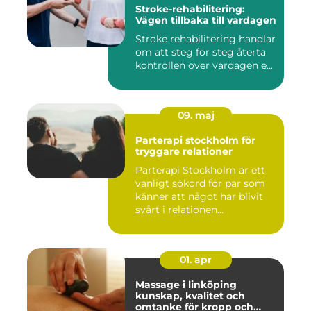
Stroke-rehabilitering:
Vägen tillbaka till vardagen
Stroke rehabilitering handlar
om att steg för steg återta
kontrollen över vardagen e...
09. maj
Parterapi stockholm för
tryggare relationer
Parterapi Stockholm är ett
vanligt sökord för par som
känner att något har blivit
svårt i relationen...
01. apr
Massage i linköping
kunskap, kvalitet och
omtanke för kropp och