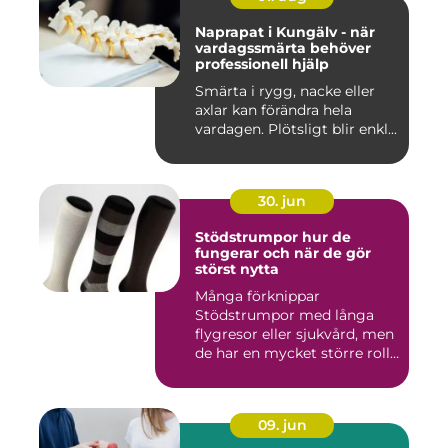
Naprapat i Kungälv - när
vardagssmärta behöver
professionell hjälp
Smärta i rygg, nacke eller
axlar kan förändra hela
vardagen. Plötsligt blir enkl...
30. jun
Stödstrumpor hur de
fungerar och när de gör
störst nytta
Många förknippar
Stödstrumpor med långa
flygresor eller sjukvård, men
de har en mycket större roll
i...
09. jun