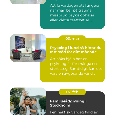
Att få vardagen att fungera
när man bär på trauma,
missbruk, psykisk ohälsa
eller våldsutsatthet är ...
03. mar
Psykolog i lund så hittar du
rätt stöd för ditt mående
Att söka hjälp hos en
psykolog är för många ett
stort steg. Samtidigt kan det
vara en avgörande vänd...
07. feb
Familjerådgivning i
Stockholm
I en hektisk vardag fylld av