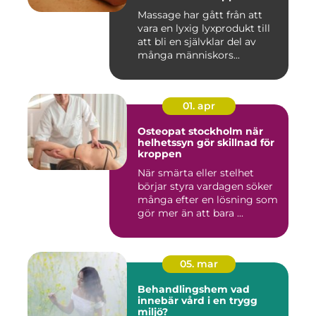
sinne
Massage har gått från att
vara en lyxig lyxprodukt till
att bli en självklar del av
många människors...
01. apr
Osteopat stockholm när
helhetssyn gör skillnad för
kroppen
När smärta eller stelhet
börjar styra vardagen söker
många efter en lösning som
gör mer än att bara ...
05. mar
Behandlingshem vad
innebär vård i en trygg
miljö?