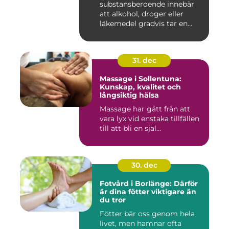
substansberoende innebär
att alkohol, droger eller
läkemedel gradvis tar en
central pla...
31. dec
Massage i Sollentuna:
Kunskap, kvalitet och
långsiktig hälsa
Massage har gått från att
vara lyx vid enstaka tillfällen
till att bli en själ...
30. dec
Fotvård i Borlänge: Därför
är dina fötter viktigare än
du tror
Fötter bär oss genom hela
livet, men hamnar ofta