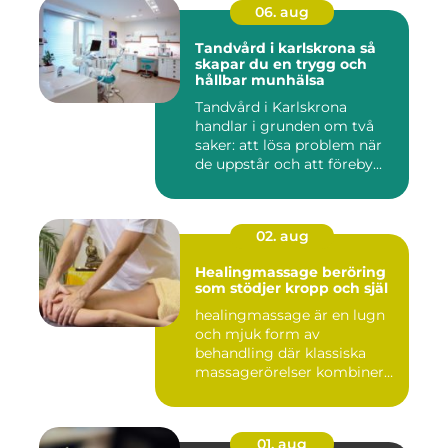
06. aug
Tandvård i karlskrona så
skapar du en trygg och
hållbar munhälsa
Tandvård i Karlskrona
handlar i grunden om två
saker: att lösa problem när
de uppstår och att föreby...
02. aug
Healingmassage beröring
som stödjer kropp och själ
healingmassage är en lugn
och mjuk form av
behandling där klassiska
massagerörelser kombineras
med e...
01. aug