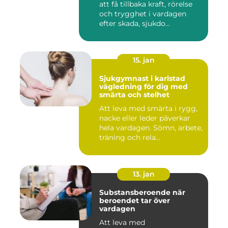
att få tillbaka kraft, rörelse
och trygghet i vardagen
efter skada, sjukdo...
15. jan
Sjukgymnast i karlstad
vägledning för dig med
smärta och stelhet
Att leva med smärta i rygg,
nacke eller leder påverkar
hela vardagen. Sömn, arbete,
träning och rela...
13. jan
Substansberoende när
beroendet tar över
vardagen
Att leva med