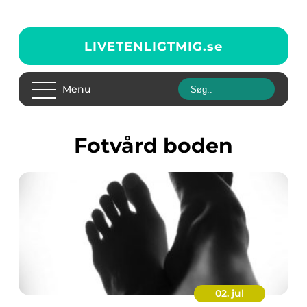
LIVETENLIGTMIG.
se
Menu
fotvård boden
02. jul