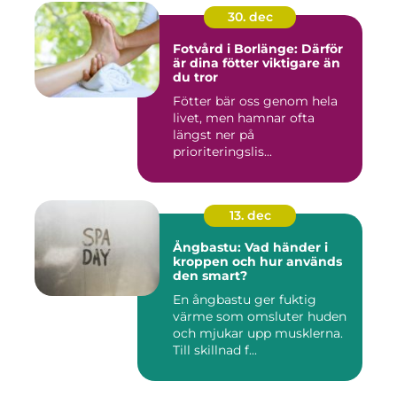
30. dec
Fotvård i Borlänge: Därför
är dina fötter viktigare än
du tror
Fötter bär oss genom hela
livet, men hamnar ofta
längst ner på
prioriteringslis...
13. dec
Ångbastu: Vad händer i
kroppen och hur används
den smart?
En ångbastu ger fuktig
värme som omsluter huden
och mjukar upp musklerna.
Till skillnad f...