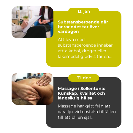
13. jan
Substansberoende när
beroendet tar över
vardagen
Att leva med
substansberoende innebär
att alkohol, droger eller
läkemedel gradvis tar en
central pla...
31. dec
Massage i Sollentuna:
Kunskap, kvalitet och
långsiktig hälsa
Massage har gått från att
vara lyx vid enstaka tillfällen
till att bli en själ...