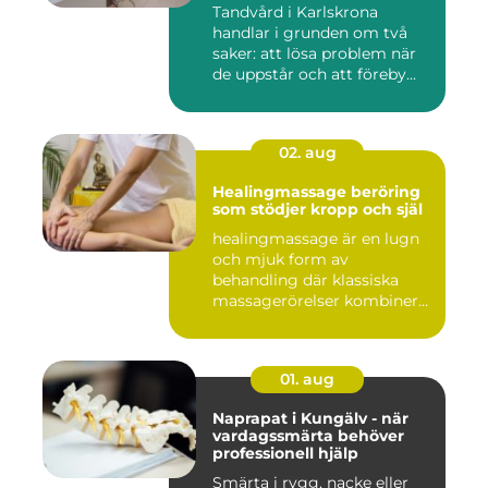
Tandvård i Karlskrona
handlar i grunden om två
saker: att lösa problem när
de uppstår och att föreby...
02. aug
Healingmassage beröring
som stödjer kropp och själ
healingmassage är en lugn
och mjuk form av
behandling där klassiska
massagerörelser kombineras
med e...
01. aug
Naprapat i Kungälv - när
vardagssmärta behöver
professionell hjälp
Smärta i rygg, nacke eller