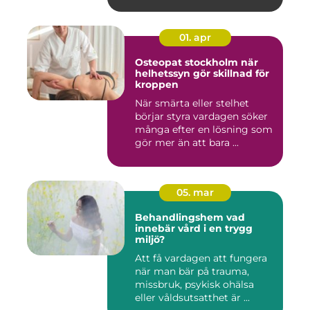
01. apr
Osteopat stockholm när
helhetssyn gör skillnad för
kroppen
När smärta eller stelhet
börjar styra vardagen söker
många efter en lösning som
gör mer än att bara ...
05. mar
Behandlingshem vad
innebär vård i en trygg
miljö?
Att få vardagen att fungera
när man bär på trauma,
missbruk, psykisk ohälsa
eller våldsutsatthet är ...