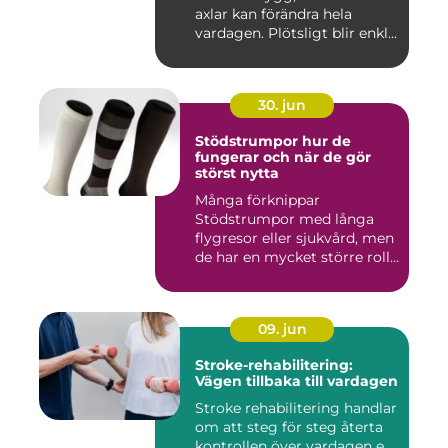
axlar kan förändra hela
vardagen. Plötsligt blir enkl...
30. jun
Stödstrumpor hur de
fungerar och när de gör
störst nytta
Många förknippar
Stödstrumpor med långa
flygresor eller sjukvård, men
de har en mycket större roll
i...
09. jun
Stroke-rehabilitering:
Vägen tillbaka till vardagen
Stroke rehabilitering handlar
om att steg för steg återta
kontrollen över vardagen e...