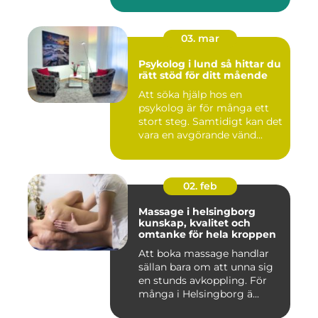
03. mar
Psykolog i lund så hittar du
rätt stöd för ditt mående
Att söka hjälp hos en
psykolog är för många ett
stort steg. Samtidigt kan det
vara en avgörande vänd...
02. feb
Massage i helsingborg
kunskap, kvalitet och
omtanke för hela kroppen
Att boka massage handlar
sällan bara om att unna sig
en stunds avkoppling. För
många i Helsingborg ä...