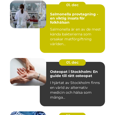
01. dec
Salmonella provtagning -
en viktig insats för
folkhälsan
Salmonella är en av de mest
kända bakterierna som
orsakar matförgiftning
världen...
01. dec
Osteopat i Stockholm: En
guide till rätt osteopat
I hjärtat av Stockholm finns
en värld av alternativ
medicin och hälsa som
många...