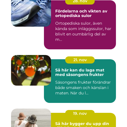
28. nov
Fördelarna och vikten av
ortopediska sulor
Ortopediska sulor, även
kända som inläggssulor, har
blivit en oumbärlig del av
m...
21. nov
Så här kan du laga mat
med säsongens frukter
Säsongens frukter förändrar
både smaken och känslan i
maten. När du l...
19. nov
Så här bygger du upp din