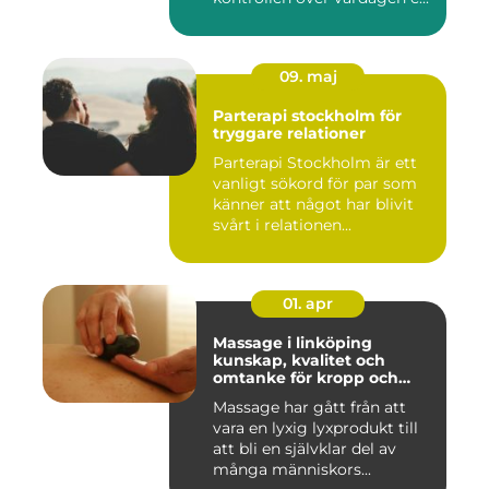
09. maj
Parterapi stockholm för
tryggare relationer
Parterapi Stockholm är ett
vanligt sökord för par som
känner att något har blivit
svårt i relationen...
01. apr
Massage i linköping
kunskap, kvalitet och
omtanke för kropp och
sinne
Massage har gått från att
vara en lyxig lyxprodukt till
att bli en självklar del av
många människors...