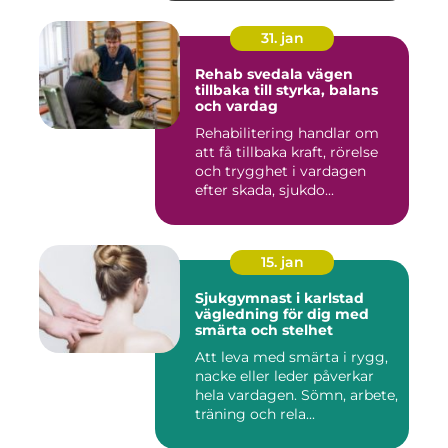
31. jan
Rehab svedala vägen
tillbaka till styrka, balans
och vardag
Rehabilitering handlar om
att få tillbaka kraft, rörelse
och trygghet i vardagen
efter skada, sjukdo...
15. jan
Sjukgymnast i karlstad
vägledning för dig med
smärta och stelhet
Att leva med smärta i rygg,
nacke eller leder påverkar
hela vardagen. Sömn, arbete,
träning och rela...