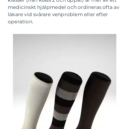
klasser (från klass 2 och uppåt) är mer av ett
medicinskt hjälpmedel och ordineras ofta av
läkare vid svårare venproblem eller efter
operation.