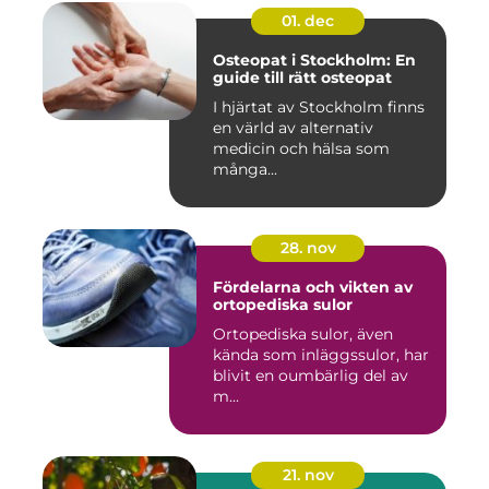
01. dec
Osteopat i Stockholm: En
guide till rätt osteopat
I hjärtat av Stockholm finns
en värld av alternativ
medicin och hälsa som
många...
28. nov
Fördelarna och vikten av
ortopediska sulor
Ortopediska sulor, även
kända som inläggssulor, har
blivit en oumbärlig del av
m...
21. nov