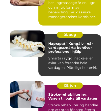
healingmassage är en lugn
och mjuk form av
behandling där klassiska
massagerörelser kombineras
med e...
01. aug
Naprapat i Kungälv - när
vardagssmärta behöver
professionell hjälp
Smärta i rygg, nacke eller
axlar kan förändra hela
vardagen. Plötsligt blir enkl...
09. jun
Stroke-rehabilitering:
Vägen tillbaka till vardagen
Stroke rehabilitering handlar
om att steg för steg återta