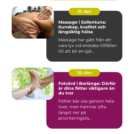
31. dec
Massage i Sollentuna:
Kunskap, kvalitet och
långsiktig hälsa
Massage har gått från att
vara lyx vid enstaka tillfällen
till att bli en själ...
30. dec
Fotvård i Borlänge: Därför
är dina fötter viktigare än
du tror
Fötter bär oss genom hela
livet, men hamnar ofta
längst ner på
prioriteringslis...