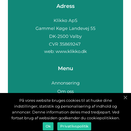
Adress
web:
www.klikko.dk
Menu
Annonsering
Om oss
Cookies
På vores website bruges cookies til at huske dine
indstillinger, statistik og personalisering af indhold og
Kontakta oss
annoncer. Denne information deles med tredjepart. Ved
Sitemap
fortsat brug af websiden godkender du cookiepolitikken.
Ok
Privatlivspolitik