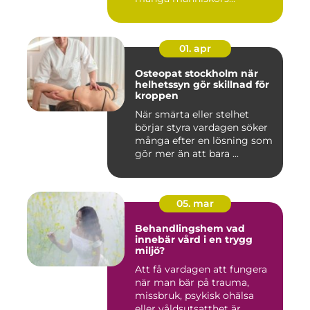
01. apr
Osteopat stockholm när
helhetssyn gör skillnad för
kroppen
När smärta eller stelhet
börjar styra vardagen söker
många efter en lösning som
gör mer än att bara ...
05. mar
Behandlingshem vad
innebär vård i en trygg
miljö?
Att få vardagen att fungera
när man bär på trauma,
missbruk, psykisk ohälsa
eller våldsutsatthet är ...