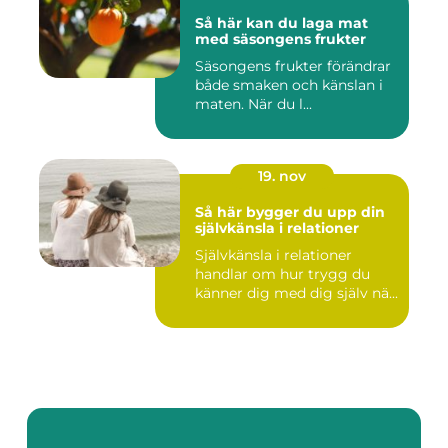
Så här kan du laga mat
med säsongens frukter
Säsongens frukter förändrar
både smaken och känslan i
maten. När du l...
19. nov
Så här bygger du upp din
självkänsla i relationer
Självkänsla i relationer
handlar om hur trygg du
känner dig med dig själv nä...