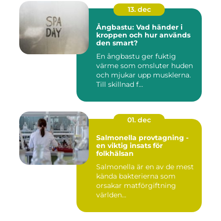
13. dec
Ångbastu: Vad händer i
kroppen och hur används
den smart?
En ångbastu ger fuktig
värme som omsluter huden
och mjukar upp musklerna.
Till skillnad f...
01. dec
Salmonella provtagning -
en viktig insats för
folkhälsan
Salmonella är en av de mest
kända bakterierna som
orsakar matförgiftning
världen...