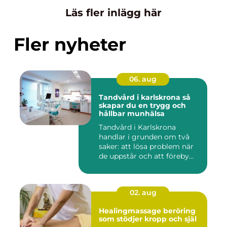
Läs fler inlägg här
Fler nyheter
06. aug
Tandvård i karlskrona så
skapar du en trygg och
hållbar munhälsa
Tandvård i Karlskrona
handlar i grunden om två
saker: att lösa problem när
de uppstår och att föreby...
02. aug
Healingmassage beröring
som stödjer kropp och själ