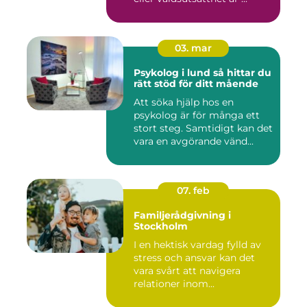
03. mar
Psykolog i lund så hittar du
rätt stöd för ditt mående
Att söka hjälp hos en
psykolog är för många ett
stort steg. Samtidigt kan det
vara en avgörande vänd...
07. feb
Familjerådgivning i
Stockholm
I en hektisk vardag fylld av
stress och ansvar kan det
vara svårt att navigera
relationer inom...