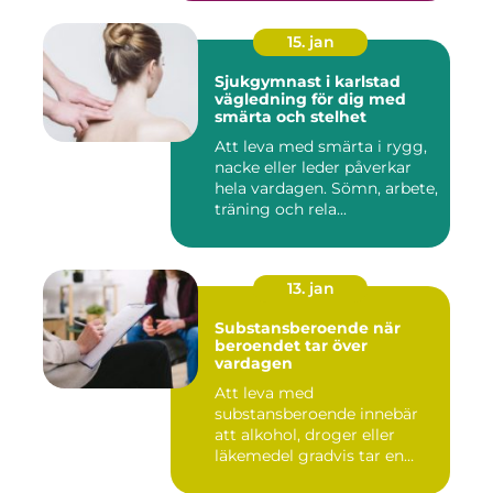
15. jan
Sjukgymnast i karlstad
vägledning för dig med
smärta och stelhet
Att leva med smärta i rygg,
nacke eller leder påverkar
hela vardagen. Sömn, arbete,
träning och rela...
13. jan
Substansberoende när
beroendet tar över
vardagen
Att leva med
substansberoende innebär
att alkohol, droger eller
läkemedel gradvis tar en
central pla...