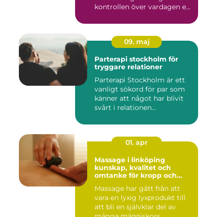
kontrollen över vardagen e...
09. maj
Parterapi stockholm för
tryggare relationer
Parterapi Stockholm är ett
vanligt sökord för par som
känner att något har blivit
svårt i relationen...
01. apr
Massage i linköping
kunskap, kvalitet och
omtanke för kropp och
sinne
Massage har gått från att
vara en lyxig lyxprodukt till
att bli en självklar del av
många människors...