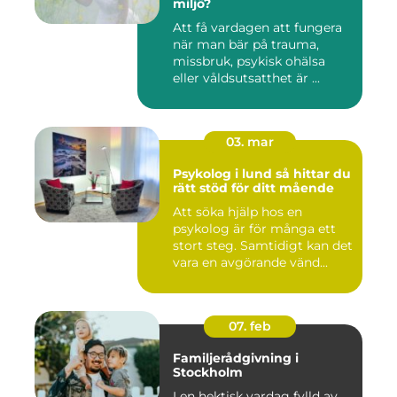
miljö?
Att få vardagen att fungera
när man bär på trauma,
missbruk, psykisk ohälsa
eller våldsutsatthet är ...
03. mar
Psykolog i lund så hittar du
rätt stöd för ditt mående
Att söka hjälp hos en
psykolog är för många ett
stort steg. Samtidigt kan det
vara en avgörande vänd...
07. feb
Familjerådgivning i
Stockholm
I en hektisk vardag fylld av