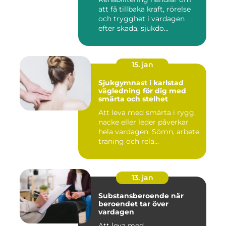
att få tillbaka kraft, rörelse
och trygghet i vardagen
efter skada, sjukdo...
15. jan
Sjukgymnast i karlstad
vägledning för dig med
smärta och stelhet
Att leva med smärta i rygg,
nacke eller leder påverkar
hela vardagen. Sömn, arbete,
träning och rela...
13. jan
Substansberoende när
beroendet tar över
vardagen
Att leva med