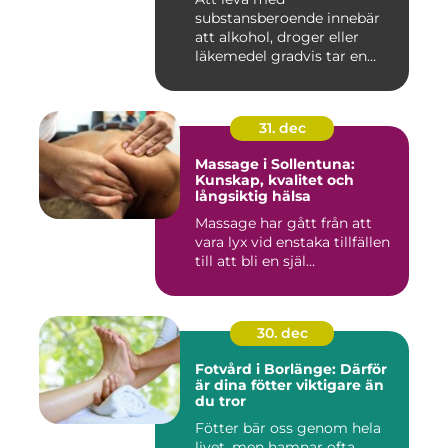
substansberoende innebär
att alkohol, droger eller
läkemedel gradvis tar en
central pla...
31. dec
Massage i Sollentuna:
Kunskap, kvalitet och
långsiktig hälsa
Massage har gått från att
vara lyx vid enstaka tillfällen
till att bli en själ...
30. dec
Fotvård i Borlänge: Därför
är dina fötter viktigare än
du tror
Fötter bär oss genom hela
livet, men hamnar ofta