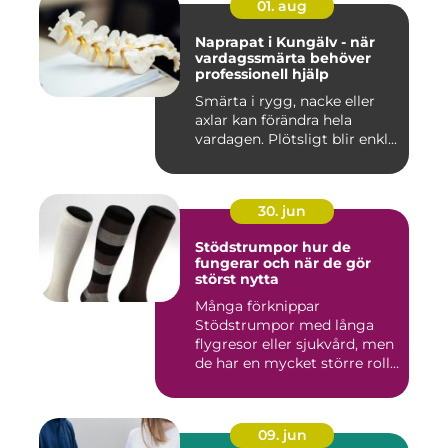
01. aug
Naprapat i Kungälv - när
vardagssmärta behöver
professionell hjälp
Smärta i rygg, nacke eller
axlar kan förändra hela
vardagen. Plötsligt blir enkl...
30. jun
Stödstrumpor hur de
fungerar och när de gör
störst nytta
Många förknippar
Stödstrumpor med långa
flygresor eller sjukvård, men
de har en mycket större roll
i...
09. jun