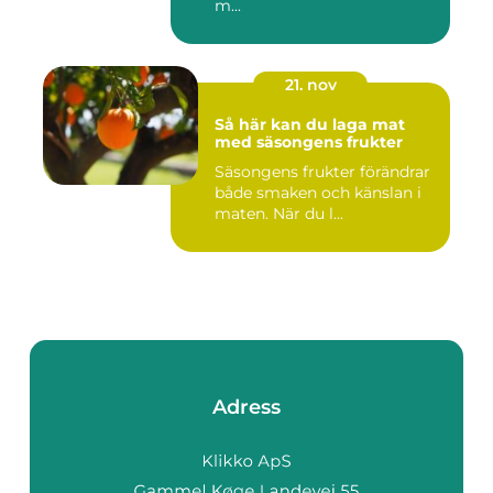
m...
21. nov
Så här kan du laga mat
med säsongens frukter
Säsongens frukter förändrar
både smaken och känslan i
maten. När du l...
Adress