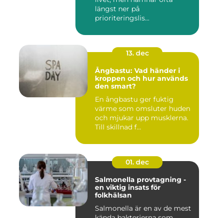
längst ner på
prioriteringslis...
13. dec
Ångbastu: Vad händer i
kroppen och hur används
den smart?
En ångbastu ger fuktig
värme som omsluter huden
och mjukar upp musklerna.
Till skillnad f...
01. dec
Salmonella provtagning -
en viktig insats för
folkhälsan
Salmonella är en av de mest
kända bakterierna som