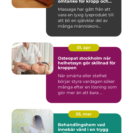
omtanke för kropp och
sinne
Massage har gått från att
vara en lyxig lyxprodukt till
att bli en självklar del av
många människors...
01. apr
Osteopat stockholm när
helhetssyn gör skillnad för
kroppen
När smärta eller stelhet
börjar styra vardagen söker
många efter en lösning som
gör mer än att bara ...
05. mar
Behandlingshem vad
innebär vård i en trygg