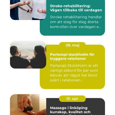
Stroke-rehabilitering:
Vägen tillbaka till vardagen
Stroke rehabilitering handlar
om att steg för steg återta
kontrollen över vardagen e...
09. maj
Parterapi stockholm för
tryggare relationer
Parterapi Stockholm är ett
vanligt sökord för par som
känner att något har blivit
svårt i relationen...
01. apr
Massage i linköping
kunskap, kvalitet och