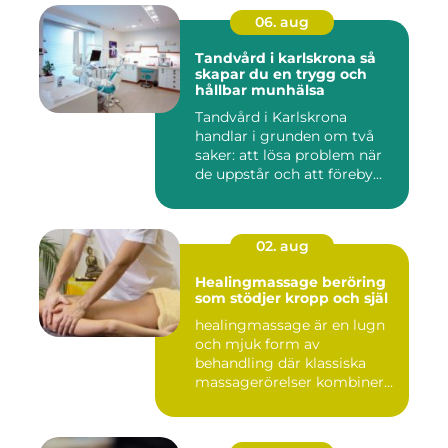
06. aug
Tandvård i karlskrona så
skapar du en trygg och
hållbar munhälsa
Tandvård i Karlskrona
handlar i grunden om två
saker: att lösa problem när
de uppstår och att föreby...
02. aug
Healingmassage beröring
som stödjer kropp och själ
healingmassage är en lugn
och mjuk form av
behandling där klassiska
massagerörelser kombineras
med e...