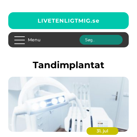
LIVETENLIGTMIG.
se
Menu
tandimplantat
31. jul