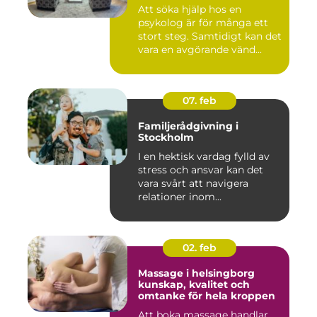
Att söka hjälp hos en
psykolog är för många ett
stort steg. Samtidigt kan det
vara en avgörande vänd...
07. feb
Familjerådgivning i
Stockholm
I en hektisk vardag fylld av
stress och ansvar kan det
vara svårt att navigera
relationer inom...
02. feb
Massage i helsingborg
kunskap, kvalitet och
omtanke för hela kroppen
Att boka massage handlar