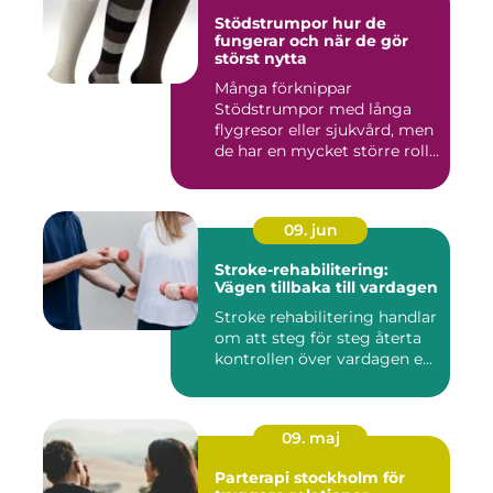
Stödstrumpor hur de
fungerar och när de gör
störst nytta
Många förknippar
Stödstrumpor med långa
flygresor eller sjukvård, men
de har en mycket större roll
i...
09. jun
Stroke-rehabilitering:
Vägen tillbaka till vardagen
Stroke rehabilitering handlar
om att steg för steg återta
kontrollen över vardagen e...
09. maj
Parterapi stockholm för