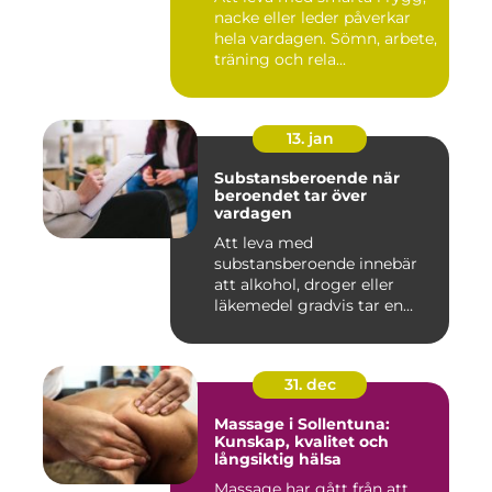
nacke eller leder påverkar
hela vardagen. Sömn, arbete,
träning och rela...
13. jan
Substansberoende när
beroendet tar över
vardagen
Att leva med
substansberoende innebär
att alkohol, droger eller
läkemedel gradvis tar en
central pla...
31. dec
Massage i Sollentuna:
Kunskap, kvalitet och
långsiktig hälsa
Massage har gått från att