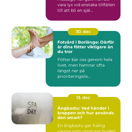
vara lyx vid enstaka tillfällen
till att bli en själ...
30. dec
Fotvård i Borlänge: Därför
är dina fötter viktigare än
du tror
Fötter bär oss genom hela
livet, men hamnar ofta
längst ner på
prioriteringslis...
13. dec
Ångbastu: Vad händer i
kroppen och hur används
den smart?
En ångbastu ger fuktig
värme som omsluter huden