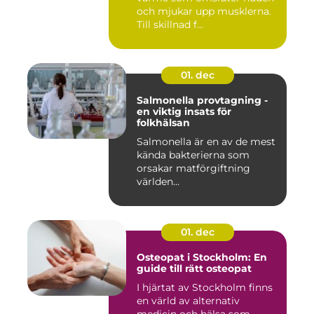
och mjukar upp musklerna.
Till skillnad f...
01. dec
Salmonella provtagning -
en viktig insats för
folkhälsan
Salmonella är en av de mest
kända bakterierna som
orsakar matförgiftning
världen...
01. dec
Osteopat i Stockholm: En
guide till rätt osteopat
I hjärtat av Stockholm finns
en värld av alternativ
medicin och hälsa som