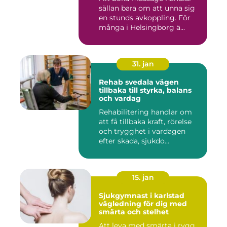
sällan bara om att unna sig
en stunds avkoppling. För
många i Helsingborg ä...
31. jan
Rehab svedala vägen
tillbaka till styrka, balans
och vardag
Rehabilitering handlar om
att få tillbaka kraft, rörelse
och trygghet i vardagen
efter skada, sjukdo...
15. jan
Sjukgymnast i karlstad
vägledning för dig med
smärta och stelhet
Att leva med smärta i rygg,