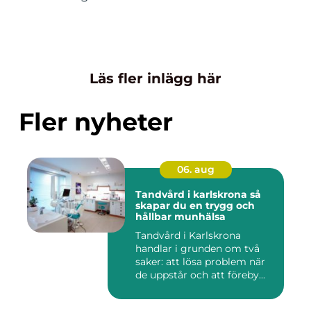
Läs fler inlägg här
Fler nyheter
06. aug
Tandvård i karlskrona så
skapar du en trygg och
hållbar munhälsa
Tandvård i Karlskrona
handlar i grunden om två
saker: att lösa problem när
de uppstår och att föreby...