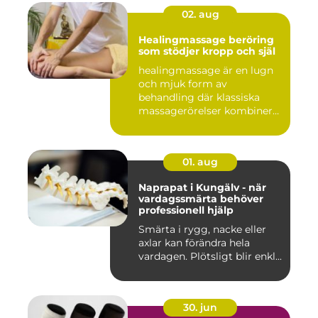
02. aug
Healingmassage beröring
som stödjer kropp och själ
healingmassage är en lugn
och mjuk form av
behandling där klassiska
massagerörelser kombineras
med e...
01. aug
Naprapat i Kungälv - när
vardagssmärta behöver
professionell hjälp
Smärta i rygg, nacke eller
axlar kan förändra hela
vardagen. Plötsligt blir enkl...
30. jun