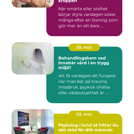
kroppen
När smärta eller stelhet
börjar styra vardagen söker
många efter en lösning som
gör mer än att bara ...
05. mar
Behandlingshem vad
innebär vård i en trygg
miljö?
Att få vardagen att fungera
när man bär på trauma,
missbruk, psykisk ohälsa
eller våldsutsatthet är ...
03. mar
Psykolog i lund så hittar du
rätt stöd för ditt mående