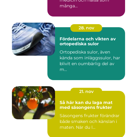
många...
28. nov
Fördelarna och vikten av
ortopediska sulor
Ortopediska sulor, även
kända som inläggssulor, har
blivit en oumbärlig del av
m...
21. nov
Så här kan du laga mat
med säsongens frukter
Säsongens frukter förändrar
både smaken och känslan i
maten. När du l...