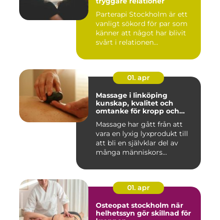
tryggare relationer
Parterapi Stockholm är ett
vanligt sökord för par som
känner att något har blivit
svårt i relationen...
01. apr
Massage i linköping
kunskap, kvalitet och
omtanke för kropp och
sinne
Massage har gått från att
vara en lyxig lyxprodukt till
att bli en självklar del av
många människors...
01. apr
Osteopat stockholm när
helhetssyn gör skillnad för