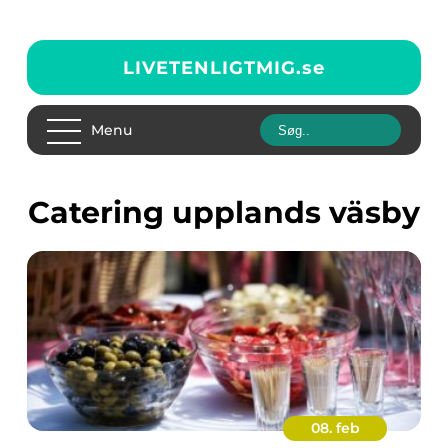
LIVETENLIGTMIG.
se
Menu
Catering upplands väsby
08. feb