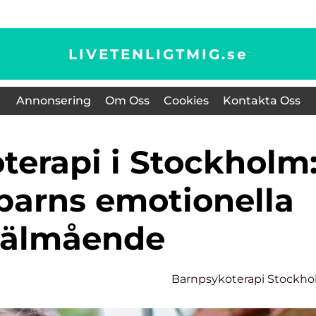
LIVETENLIGTMIG.
se
Annonsering
Om Oss
Cookies
Kontakta Oss
 barns emotionella
välmående
Barnpsykoterapi Stockh