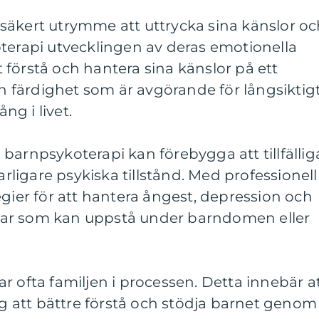
säkert utrymme att uttrycka sina känslor o
terapi utvecklingen av deras emotionella
tt förstå och hantera sina känslor på ett
en färdighet som är avgörande för långsiktig
g i livet.
barnpsykoterapi kan förebygga att tillfällig
varligare psykiska tillstånd. Med professionell
egier för att hantera ångest, depression och
ar som kan uppstå under barndomen eller
r ofta familjen i processen. Detta innebär a
sig att bättre förstå och stödja barnet genom