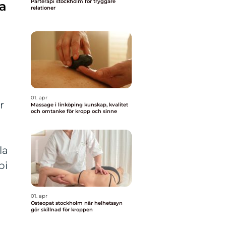
Parterapi stockholm för tryggare
ta
relationer
01. apr
r
Massage i linköping kunskap, kvalitet
och omtanke för kropp och sinne
la
pi
01. apr
Osteopat stockholm när helhetssyn
gör skillnad för kroppen