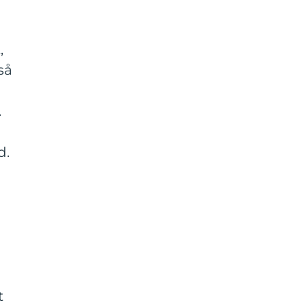
,
så
.
d.
t