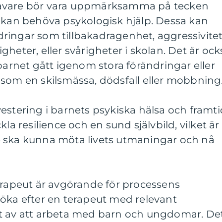
havare bör vara uppmärksamma på tecken
n kan behöva psykologisk hjälp. Dessa kan
ringar som tillbakadragenhet, aggressivitet
heter, eller svårigheter i skolan. Det är ock
 barnet gått igenom stora förändringar eller
åsom en skilsmässa, dödsfall eller mobbning
estering i barnets psykiska hälsa och framti
la resilience och en sund självbild, vilket är
 ska kunna möta livets utmaningar och nå
erapeut är avgörande för processens
söka efter en terapeut med relevant
t av att arbeta med barn och ungdomar. De