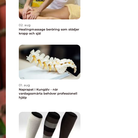
02. aug
Healingmassage beröring som stödjer
kropp och själ
01. aug
Naprapat i Kungälv - när
vardagssmärta behöver professionell
hjälp