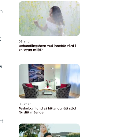
ch
t
05. mar
Behandlingshem vad innebär vård i
en trygg miljö?
a
03. mar
Psykolog i lund så hittar du rätt stöd
för ditt mående
tt