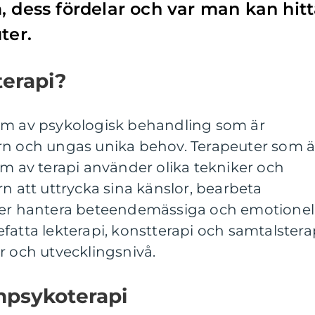
, dess fördelar och var man kan hit
ter.
terapi?
rm av psykologisk behandling som är
rn och ungas unika behov. Terapeuter som ä
rm av terapi använder olika tekniker och
rn att uttrycka sina känslor, bearbeta
ler hantera beteendemässiga och emotionel
fatta lekterapi, konstterapi och samtalstera
r och utvecklingsnivå.
npsykoterapi