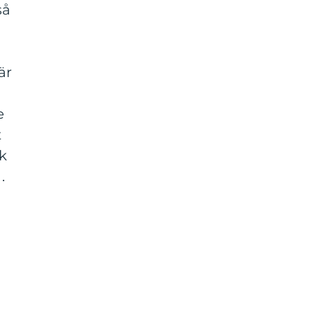
så
är
e
t
rk
.