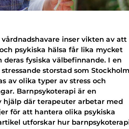
ch vårdnadshavare inser vikten av att
och psykiska hälsa får lika mycket
eras fysiska välbefinnande. I en
 stressande storstad som Stockholm
s av olika typer av stress och
gar. Barnpsykoterapi är en
v hjälp där terapeuter arbetar med
er för att hantera olika psykiska
tikel utforskar hur barnpsykoterap