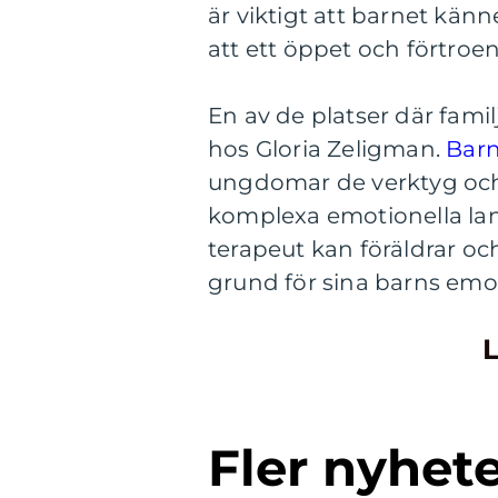
är viktigt att barnet kän
att ett öppet och förtroe
En av de platser där familj
hos Gloria Zeligman.
Barn
ungdomar de verktyg och
komplexa emotionella lan
terapeut kan föräldrar oc
grund för sina barns emot
L
Fler nyhet