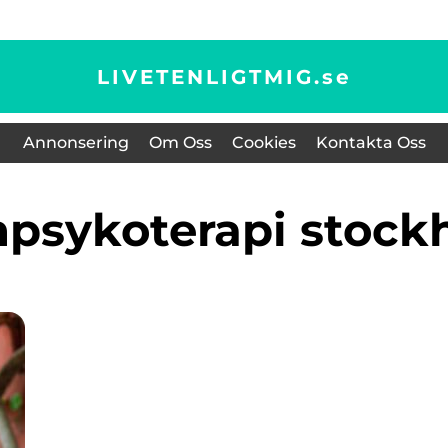
LIVETENLIGTMIG.
se
Annonsering
Om Oss
Cookies
Kontakta Oss
rnpsykoterapi stoc