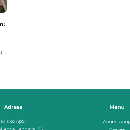
m:
la
and
Adress
Menu
Annonserin
Om oss