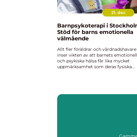
21. dec
Barnpsykoterapi i Stockhol
Stöd för barns emotionella
välmående
Allt fler föräldrar och vårdnadshavare
inser vikten av att barnets emotionel
och psykiska hälsa får lika mycket
uppmärksamhet som deras fysiska
välbefinnande. I en dynamisk och ibl
stressande storstad som Sto...