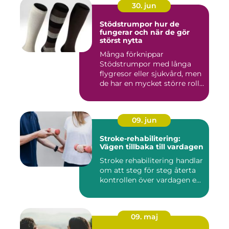
30. jun
Stödstrumpor hur de
fungerar och när de gör
störst nytta
Många förknippar
Stödstrumpor med långa
flygresor eller sjukvård, men
de har en mycket större roll
i...
09. jun
Stroke-rehabilitering:
Vägen tillbaka till vardagen
Stroke rehabilitering handlar
om att steg för steg återta
kontrollen över vardagen e...
09. maj