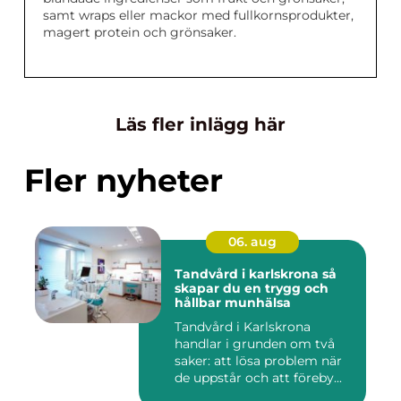
samt wraps eller mackor med fullkornsprodukter,
magert protein och grönsaker.
Läs fler inlägg här
Fler nyheter
06. aug
Tandvård i karlskrona så
skapar du en trygg och
hållbar munhälsa
Tandvård i Karlskrona
handlar i grunden om två
saker: att lösa problem när
de uppstår och att föreby...