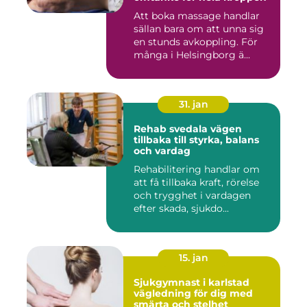
Att boka massage handlar
sällan bara om att unna sig
en stunds avkoppling. För
många i Helsingborg ä...
31. jan
Rehab svedala vägen
tillbaka till styrka, balans
och vardag
Rehabilitering handlar om
att få tillbaka kraft, rörelse
och trygghet i vardagen
efter skada, sjukdo...
15. jan
Sjukgymnast i karlstad
vägledning för dig med
smärta och stelhet