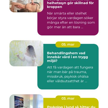
helhetssyn gör skillnad för
kroppen
När smärta eller stelhet
börjar styra vardagen söker
många efter en lösning som
gör mer än att bara ...
05. mar
Behandlingshem vad
innebär vård i en trygg
miljö?
Att få vardagen att fungera
när man bär på trauma,
missbruk, psykisk ohälsa
eller våldsutsatthet är ...
03. mar
Psykolog i lund så hittar du