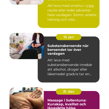
Att leva med smärta i rygg,
nacke eller leder påverkar
hela vardagen. Sömn, arbete,
träning och rela...
13. jan
Substansberoende när
beroendet tar över
vardagen
Att leva med
substansberoende innebär
att alkohol, droger eller
läkemedel gradvis tar en
central pla...
31. dec
Massage i Sollentuna:
Kunskap, kvalitet och
långsiktig hälsa