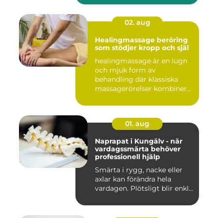
02. aug
Healingmassage beröring
som stödjer kropp och själ
healingmassage är en lugn
och mjuk form av
behandling där klassiska
massagerörelser kombineras
med e...
01. aug
Naprapat i Kungälv - när
vardagssmärta behöver
professionell hjälp
Smärta i rygg, nacke eller
axlar kan förändra hela
vardagen. Plötsligt blir enkl...