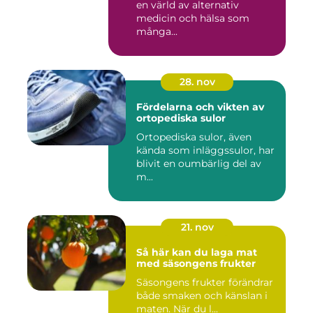
en värld av alternativ
medicin och hälsa som
många...
28. nov
Fördelarna och vikten av
ortopediska sulor
Ortopediska sulor, även
kända som inläggssulor, har
blivit en oumbärlig del av
m...
21. nov
Så här kan du laga mat
med säsongens frukter
Säsongens frukter förändrar
både smaken och känslan i
maten. När du l...