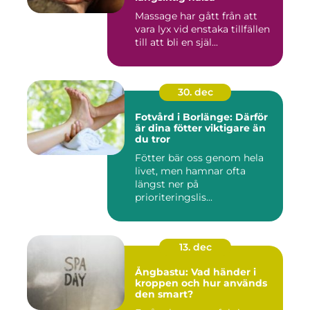
Massage har gått från att
vara lyx vid enstaka tillfällen
till att bli en själ...
30. dec
Fotvård i Borlänge: Därför
är dina fötter viktigare än
du tror
Fötter bär oss genom hela
livet, men hamnar ofta
längst ner på
prioriteringslis...
13. dec
Ångbastu: Vad händer i
kroppen och hur används
den smart?