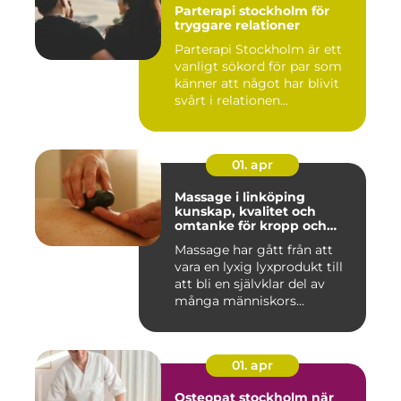
Parterapi stockholm för
tryggare relationer
Parterapi Stockholm är ett
vanligt sökord för par som
känner att något har blivit
svårt i relationen...
01. apr
Massage i linköping
kunskap, kvalitet och
omtanke för kropp och
sinne
Massage har gått från att
vara en lyxig lyxprodukt till
att bli en självklar del av
många människors...
01. apr
Osteopat stockholm när