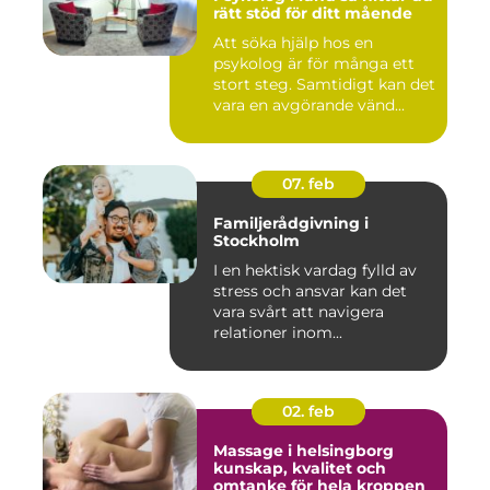
rätt stöd för ditt mående
Att söka hjälp hos en
psykolog är för många ett
stort steg. Samtidigt kan det
vara en avgörande vänd...
07. feb
Familjerådgivning i
Stockholm
I en hektisk vardag fylld av
stress och ansvar kan det
vara svårt att navigera
relationer inom...
02. feb
Massage i helsingborg
kunskap, kvalitet och
omtanke för hela kroppen