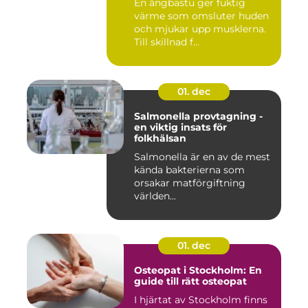
En ångbastu ger fuktig
värme som omsluter huden
och mjukar upp musklerna.
Till skillnad f...
01. dec
Salmonella provtagning -
en viktig insats för
folkhälsan
Salmonella är en av de mest
kända bakterierna som
orsakar matförgiftning
världen...
01. dec
Osteopat i Stockholm: En
guide till rätt osteopat
I hjärtat av Stockholm finns