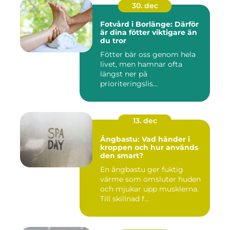
30. dec
Fotvård i Borlänge: Därför
är dina fötter viktigare än
du tror
Fötter bär oss genom hela
livet, men hamnar ofta
längst ner på
prioriteringslis...
13. dec
Ångbastu: Vad händer i
kroppen och hur används
den smart?
En ångbastu ger fuktig
värme som omsluter huden
och mjukar upp musklerna.
Till skillnad f...