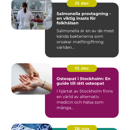
01. dec
Salmonella provtagning -
en viktig insats för
folkhälsan
Salmonella är en av de mest
kända bakterierna som
orsakar matförgiftning
världen...
01. dec
Osteopat i Stockholm: En
guide till rätt osteopat
I hjärtat av Stockholm finns
en värld av alternativ
medicin och hälsa som
många...
28. nov