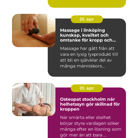
01. apr
Massage i linköping
kunskap, kvalitet och
omtanke för kropp och
sinne
Massage har gått från att
vara en lyxig lyxprodukt till
att bli en självklar del av
många människors...
01. apr
Osteopat stockholm när
helhetssyn gör skillnad för
kroppen
När smärta eller stelhet
börjar styra vardagen söker
många efter en lösning som
gör mer än att bara ...