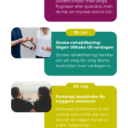
Stödstrumpor med långa
flygresor eller sjukvård, men
de har en mycket större roll
i...
09. jun
Stroke-rehabilitering:
Vägen tillbaka till vardagen
Stroke rehabilitering handlar
om att steg för steg återta
kontrollen över vardagen e...
09. maj
Parterapi stockholm för
tryggare relationer
Parterapi Stockholm är ett
vanligt sökord för par som
känner att något har blivit
svårt i relationen...