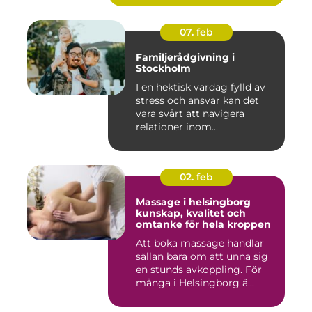
07. feb
Familjerådgivning i
Stockholm
I en hektisk vardag fylld av
stress och ansvar kan det
vara svårt att navigera
relationer inom...
02. feb
Massage i helsingborg
kunskap, kvalitet och
omtanke för hela kroppen
Att boka massage handlar
sällan bara om att unna sig
en stunds avkoppling. För
många i Helsingborg ä...