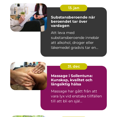
13. jan
Substansberoende när
beroendet tar över
vardagen
Att leva med
substansberoende innebär
att alkohol, droger eller
läkemedel gradvis tar en
central pla...
31. dec
Massage i Sollentuna:
Kunskap, kvalitet och
långsiktig hälsa
Massage har gått från att
vara lyx vid enstaka tillfällen
till att bli en själ...