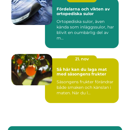
Fördelarna och vikten av
ortopediska sulor
Ortopediska sulor, även
kända som inläggssulor, har
blivit en oumbärlig del av
m...
21. nov
Så här kan du laga mat
med säsongens frukter
Säsongens frukter förändrar
både smaken och känslan i
maten. När du l...