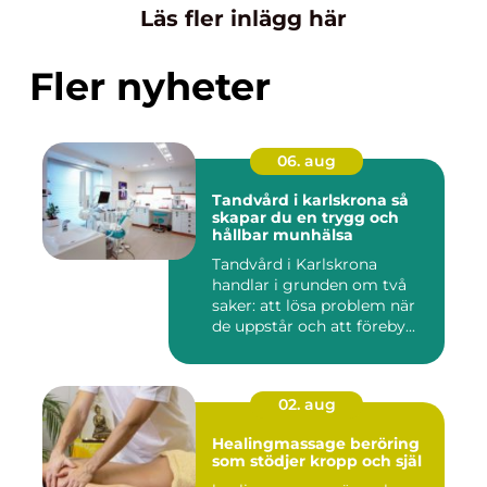
Läs fler inlägg här
Fler nyheter
06. aug
Tandvård i karlskrona så
skapar du en trygg och
hållbar munhälsa
Tandvård i Karlskrona
handlar i grunden om två
saker: att lösa problem när
de uppstår och att föreby...
02. aug
Healingmassage beröring
som stödjer kropp och själ