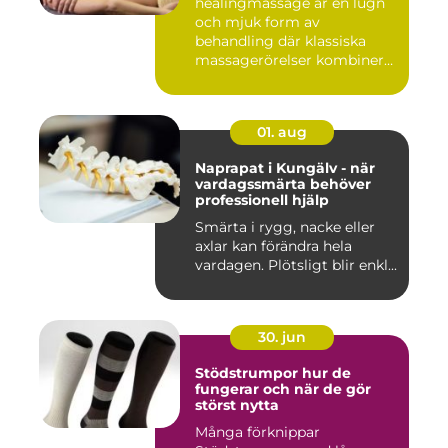
healingmassage är en lugn
och mjuk form av
behandling där klassiska
massagerörelser kombineras
med e...
01. aug
Naprapat i Kungälv - när
vardagssmärta behöver
professionell hjälp
Smärta i rygg, nacke eller
axlar kan förändra hela
vardagen. Plötsligt blir enkl...
30. jun
Stödstrumpor hur de
fungerar och när de gör
störst nytta
Många förknippar