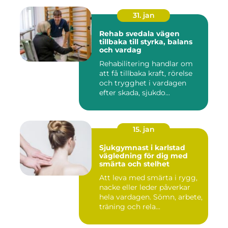
31. jan
Rehab svedala vägen
tillbaka till styrka, balans
och vardag
Rehabilitering handlar om
att få tillbaka kraft, rörelse
och trygghet i vardagen
efter skada, sjukdo...
15. jan
Sjukgymnast i karlstad
vägledning för dig med
smärta och stelhet
Att leva med smärta i rygg,
nacke eller leder påverkar
hela vardagen. Sömn, arbete,
träning och rela...