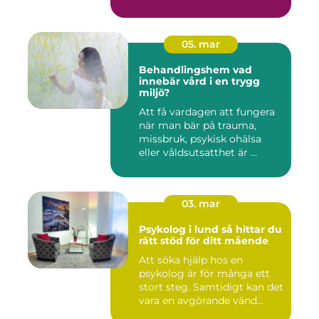
05. mar
Behandlingshem vad
innebär vård i en trygg
miljö?
Att få vardagen att fungera
när man bär på trauma,
missbruk, psykisk ohälsa
eller våldsutsatthet är ...
03. mar
Psykolog i lund så hittar du
rätt stöd för ditt mående
Att söka hjälp hos en
psykolog är för många ett
stort steg. Samtidigt kan det
vara en avgörande vänd...