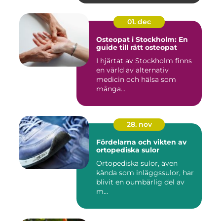
01. dec
Osteopat i Stockholm: En
guide till rätt osteopat
I hjärtat av Stockholm finns
en värld av alternativ
medicin och hälsa som
många...
28. nov
Fördelarna och vikten av
ortopediska sulor
Ortopediska sulor, även
kända som inläggssulor, har
blivit en oumbärlig del av
m...