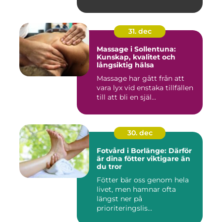
central pla...
31. dec
Massage i Sollentuna:
Kunskap, kvalitet och
långsiktig hälsa
Massage har gått från att
vara lyx vid enstaka tillfällen
till att bli en själ...
30. dec
Fotvård i Borlänge: Därför
är dina fötter viktigare än
du tror
Fötter bär oss genom hela
livet, men hamnar ofta
längst ner på
prioriteringslis...