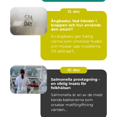
13. dec
Ångbastu: Vad händer i
kroppen och hur används
den smart?
En ångbastu ger fuktig
värme som omsluter huden
och mjukar upp musklerna.
Till skillnad f...
01. dec
Salmonella provtagning -
en viktig insats för
folkhälsan
Salmonella är en av de mest
kända bakterierna som
orsakar matförgiftning
världen...