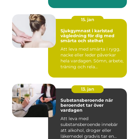
15. jan
Sjukgymnast i karlstad
vägledning för dig med
smärta och stelhet
Att leva med smärta i rygg,
nacke eller leder påverkar
hela vardagen. Sömn, arbete,
träning och rela...
13. jan
Substansberoende när
beroendet tar över
vardagen
Att leva med
substansberoende innebär
att alkohol, droger eller
läkemedel gradvis tar en