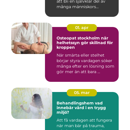
att bli en självklar del av
många människors...
01. apr
Osteopat stockholm när
helhetssyn gör skillnad för
kroppen
När smärta eller stelhet
börjar styra vardagen söker
många efter en lösning som
gör mer än att bara ...
05. mar
Behandlingshem vad
innebär vård i en trygg
miljö?
Att få vardagen att fungera
när man bär på trauma,