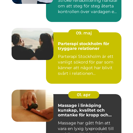
Stroke rehabilitering handlar
om att steg för steg återta
kontrollen över vardagen e...
09. maj
Parterapi stockholm för
tryggare relationer
Parterapi Stockholm är ett
vanligt sökord för par som
känner att något har blivit
svårt i relationen...
01. apr
Massage i linköping
kunskap, kvalitet och
omtanke för kropp och
sinne
Massage har gått från att
vara en lyxig lyxprodukt till