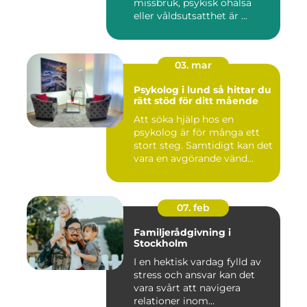
missbruk, psykisk ohälsa
eller våldsutsatthet är ...
03. mar
Psykolog i lund så hittar du
rätt stöd för ditt mående
Att söka hjälp hos en
psykolog är för många ett
stort steg. Samtidigt kan det
vara en avgörande vänd...
07. feb
Familjerådgivning i
Stockholm
I en hektisk vardag fylld av
stress och ansvar kan det
vara svårt att navigera
relationer inom...