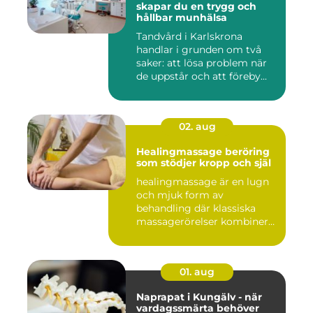
skapar du en trygg och
hållbar munhälsa
Tandvård i Karlskrona
handlar i grunden om två
saker: att lösa problem när
de uppstår och att föreby...
02. aug
Healingmassage beröring
som stödjer kropp och själ
healingmassage är en lugn
och mjuk form av
behandling där klassiska
massagerörelser kombineras
med e...
01. aug
Naprapat i Kungälv - när
vardagssmärta behöver