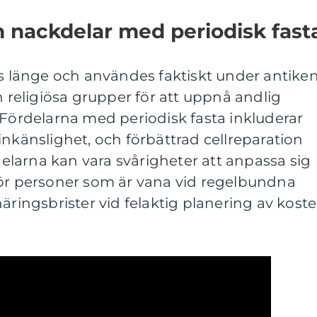
ch nackdelar med periodisk fast
ts länge och användes faktiskt under antike
h religiösa grupper för att uppnå andlig
 Fördelarna med periodisk fasta inkluderar
inkänslighet, och förbättrad cellreparation
larna kan vara svårigheter att anpassa sig
lt för personer som är vana vid regelbundna
äringsbrister vid felaktig planering av koste