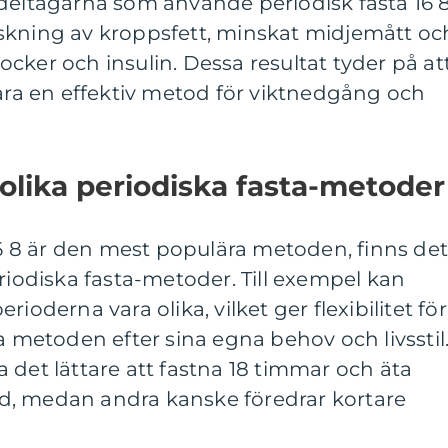
 deltagarna som använde periodisk fasta 16 
skning av kroppsfett, minskat midjemått oc
cker och insulin. Dessa resultat tyder på at
vara en effektiv metod för viktnedgång och
 olika periodiska fasta-metoder
 16 8 är den mest populära metoden, finns de
eriodiska fasta-metoder. Till exempel kan
ioderna vara olika, vilket ger flexibilitet för
a metoden efter sina egna behov och livsstil
 det lättare att fastna 18 timmar och äta
d, medan andra kanske föredrar kortare