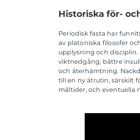
Historiska för- o
Periodisk fasta har funni
av platoniska filosofer oc
upplysning och disciplin.
viktnedgång, bättre insul
och återhämtning. Nackde
till en ny ätrutin, särski
måltider, och eventuella n