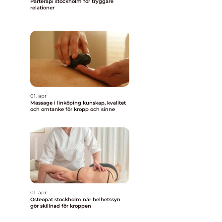
Parterapi stockholm för tryggare
relationer
01. apr
Massage i linköping kunskap, kvalitet
och omtanke för kropp och sinne
01. apr
Osteopat stockholm när helhetssyn
gör skillnad för kroppen