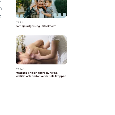
8
h
t
07. feb
Familjerådgivning i Stockholm
t
02. feb
Massage i helsingborg kunskap,
kvalitet och omtanke för hela kroppen
.