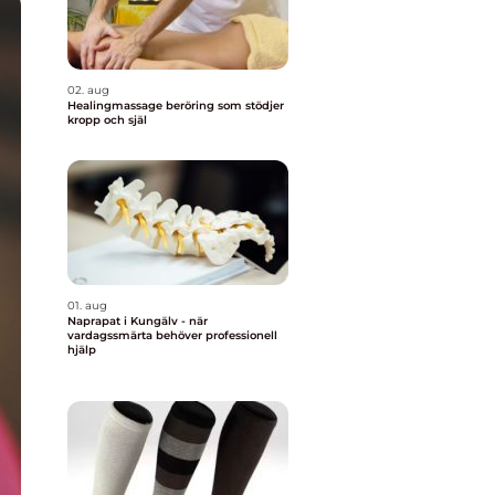
02. aug
Healingmassage beröring som stödjer
kropp och själ
01. aug
Naprapat i Kungälv - när
vardagssmärta behöver professionell
hjälp