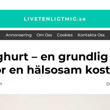
LIVETENLIGTMIG.
se
Annonsering
Om Oss
Cookies
Kontakta Oss
ör en hälsosam kos
on
D