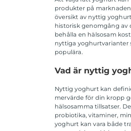
produkter på marknaden.
översikt av nyttig yoghur
historisk genomgång av de
behålla en hälsosam kost,
nyttiga yoghurtvarianter s
populära.
Vad är nyttig yog
Nyttig yoghurt kan defin
mervärde för din kropp g
hälsosamma tillsatser. D
probiotika, vitaminer, min
yoghurt kan vara både tra