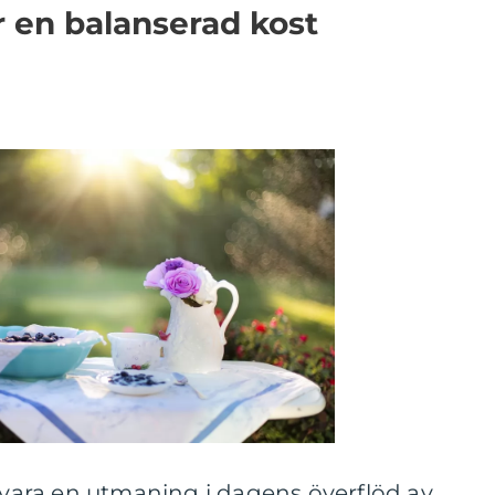
r en balanserad kost
n vara en utmaning i dagens överflöd av