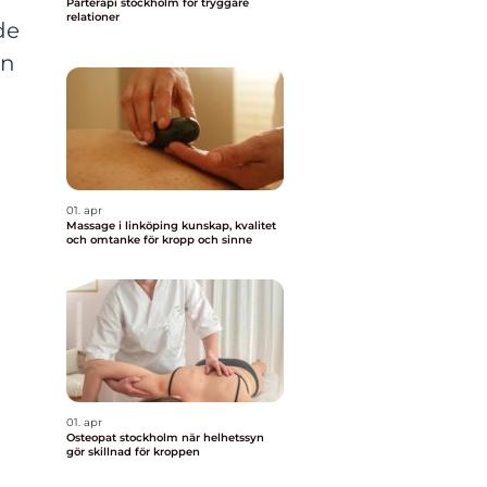
Parterapi stockholm för tryggare
relationer
de
en
01. apr
Massage i linköping kunskap, kvalitet
och omtanke för kropp och sinne
01. apr
Osteopat stockholm när helhetssyn
gör skillnad för kroppen