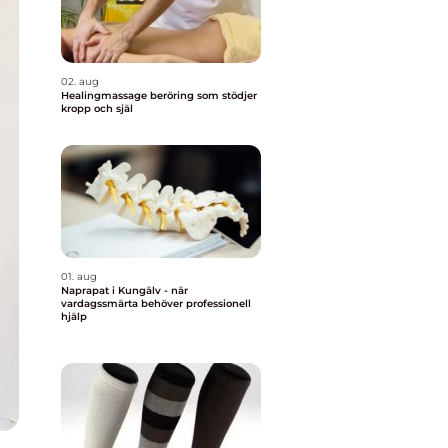
02. aug
Healingmassage beröring som stödjer
kropp och själ
01. aug
Naprapat i Kungälv - när
vardagssmärta behöver professionell
hjälp