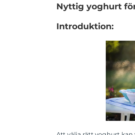
Nyttig yoghurt fö
Introduktion:
Att välja rätt yoghurt ka