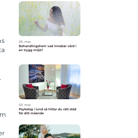
as
05. mar
Behandlingshem vad innebär vård i
ta
en trygg miljö?
.
03. mar
Psykolog i lund så hittar du rätt stöd
om
för ditt mående
er