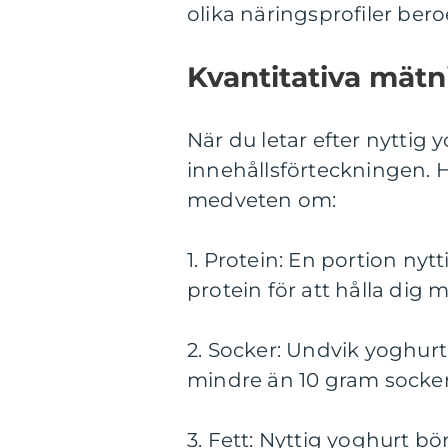
olika näringsprofiler be
Kvantitativa mätn
När du letar efter nyttig y
innehållsförteckningen. H
medveten om:
1. Protein: En portion ny
protein för att hålla dig
2. Socker: Undvik yoghurt
mindre än 10 gram socker
3. Fett: Nyttig yoghurt bö