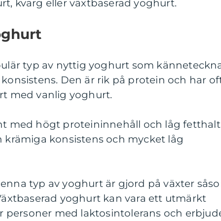
t, kvarg eller växtbaserad yoghurt.
oghurt
opulär typ av nyttig yoghurt som känneteckn
 konsistens. Den är rik på protein och har of
rt med vanlig yoghurt.
nt med högt proteininnehåll och låg fetthalt
in krämiga konsistens och mycket låg
Denna typ av yoghurt är gjord på växter sås
 Växtbaserad yoghurt kan vara ett utmärkt
ler personer med laktosintolerans och erbjud