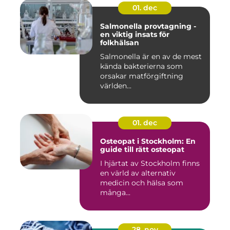
01. dec
Salmonella provtagning -
en viktig insats för
folkhälsan
Salmonella är en av de mest
kända bakterierna som
orsakar matförgiftning
världen...
01. dec
Osteopat i Stockholm: En
guide till rätt osteopat
I hjärtat av Stockholm finns
en värld av alternativ
medicin och hälsa som
många...
28. nov