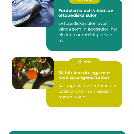
Fördelarna och vikten av
ortopediska sulor
Ortopediska sulor, även
kända som inläggssulor, har
blivit en oumbärlig del av
m...
21. nov
Så här kan du laga mat
med säsongens frukter
Säsongens frukter förändrar
både smaken och känslan i
maten. När du l...