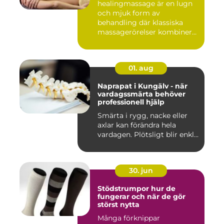
healingmassage är en lugn
och mjuk form av
behandling där klassiska
massagerörelser kombineras
med e...
01. aug
Naprapat i Kungälv - när
vardagssmärta behöver
professionell hjälp
Smärta i rygg, nacke eller
axlar kan förändra hela
vardagen. Plötsligt blir enkl...
30. jun
Stödstrumpor hur de
fungerar och när de gör
störst nytta
Många förknippar