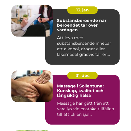
13. jan
Substansberoende när
beroendet tar över
vardagen
Att leva med
substansberoende innebär
att alkohol, droger eller
läkemedel gradvis tar en
central pla...
31. dec
Massage i Sollentuna:
Kunskap, kvalitet och
långsiktig hälsa
Massage har gått från att
vara lyx vid enstaka tillfällen
till att bli en själ...