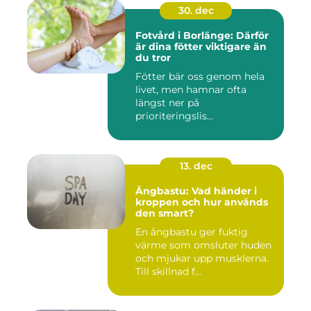
30. dec
Fotvård i Borlänge: Därför
är dina fötter viktigare än
du tror
Fötter bär oss genom hela
livet, men hamnar ofta
längst ner på
prioriteringslis...
13. dec
Ångbastu: Vad händer i
kroppen och hur används
den smart?
En ångbastu ger fuktig
värme som omsluter huden
och mjukar upp musklerna.
Till skillnad f...