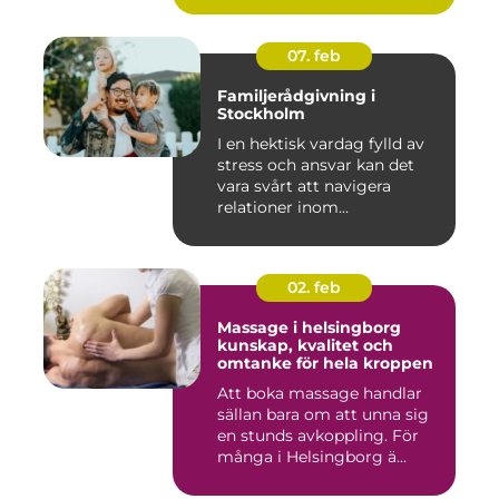
07. feb
Familjerådgivning i
Stockholm
I en hektisk vardag fylld av
stress och ansvar kan det
vara svårt att navigera
relationer inom...
02. feb
Massage i helsingborg
kunskap, kvalitet och
omtanke för hela kroppen
Att boka massage handlar
sällan bara om att unna sig
en stunds avkoppling. För
många i Helsingborg ä...