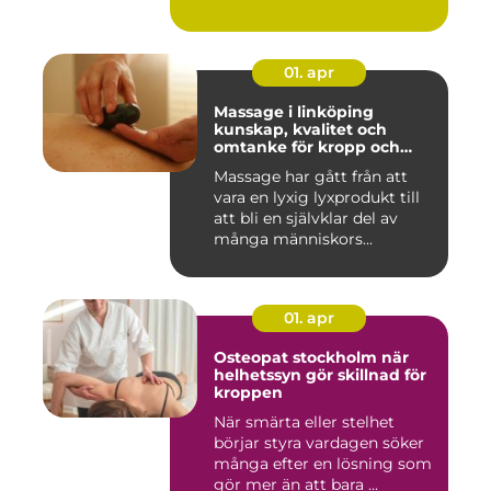
01. apr
Massage i linköping
kunskap, kvalitet och
omtanke för kropp och
sinne
Massage har gått från att
vara en lyxig lyxprodukt till
att bli en självklar del av
många människors...
01. apr
Osteopat stockholm när
helhetssyn gör skillnad för
kroppen
När smärta eller stelhet
börjar styra vardagen söker
många efter en lösning som
gör mer än att bara ...