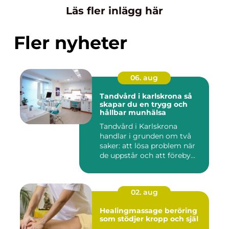
Läs fler inlägg här
Fler nyheter
06. aug
Tandvård i karlskrona så
skapar du en trygg och
hållbar munhälsa
Tandvård i Karlskrona
handlar i grunden om två
saker: att lösa problem när
de uppstår och att föreby...
02. aug
Healingmassage beröring
som stödjer kropp och själ