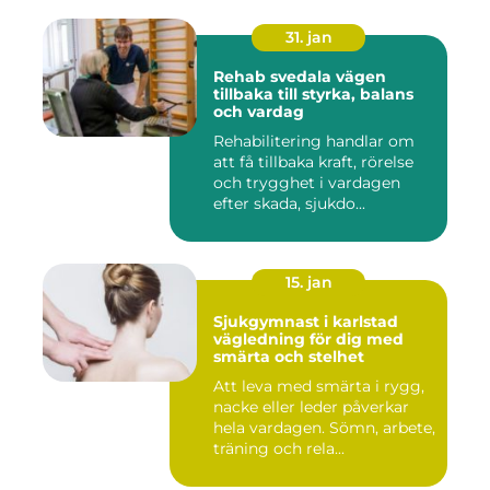
31. jan
Rehab svedala vägen
tillbaka till styrka, balans
och vardag
Rehabilitering handlar om
att få tillbaka kraft, rörelse
och trygghet i vardagen
efter skada, sjukdo...
15. jan
Sjukgymnast i karlstad
vägledning för dig med
smärta och stelhet
Att leva med smärta i rygg,
nacke eller leder påverkar
hela vardagen. Sömn, arbete,
träning och rela...