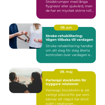
Stödstrumpor med långa
flygresor eller sjukvård, men
de har en mycket större roll
i...
09. jun
Stroke-rehabilitering:
Vägen tillbaka till vardagen
Stroke rehabilitering handlar
om att steg för steg återta
kontrollen över vardagen e...
09. maj
Parterapi stockholm för
tryggare relationer
Parterapi Stockholm är ett
vanligt sökord för par som
känner att något har blivit
svårt i relationen...