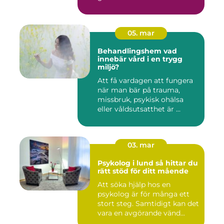
05. mar
Behandlingshem vad
innebär vård i en trygg
miljö?
Att få vardagen att fungera
när man bär på trauma,
missbruk, psykisk ohälsa
eller våldsutsatthet är ...
03. mar
Psykolog i lund så hittar du
rätt stöd för ditt mående
Att söka hjälp hos en
psykolog är för många ett
stort steg. Samtidigt kan det
vara en avgörande vänd...