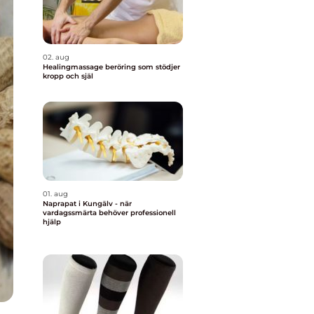
02. aug
Healingmassage beröring som stödjer
kropp och själ
01. aug
Naprapat i Kungälv - när
vardagssmärta behöver professionell
hjälp