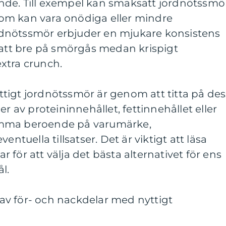
de. Till exempel kan smaksatt jordnötssmö
r som kan vara onödiga eller mindre
dnötssmör erbjuder en mjukare konsistens
 att bre på smörgås medan krispigt
xtra crunch.
nyttigt jordnötssmör är genom att titta på des
er av proteininnehållet, fettinnehållet eller
omma beroende på varumärke,
entuella tillsatser. Det är viktigt att läsa
för att välja det bästa alternativet för ens
l.
v för- och nackdelar med nyttigt