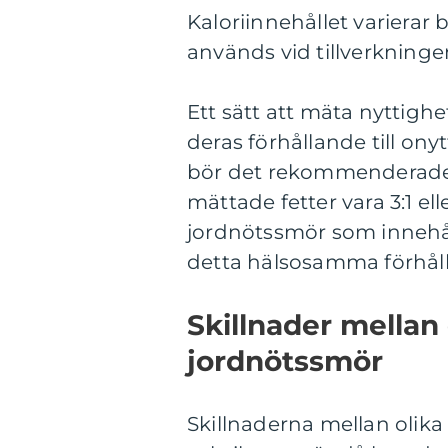
Kaloriinnehållet varierar
används vid tillverkninge
Ett sätt att mäta nyttighe
deras förhållande till ony
bör det rekommenderade 
mättade fetter vara 3:1 el
jordnötssmör som innehålle
detta hälsosamma förhål
Skillnader mellan 
jordnötssmör
Skillnaderna mellan olika