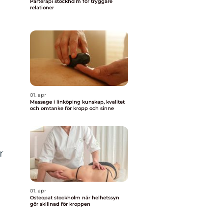
Parterapi stockholm för tryggare
relationer
01. apr
Massage i linköping kunskap, kvalitet
och omtanke för kropp och sinne
r
01. apr
Osteopat stockholm när helhetssyn
gör skillnad för kroppen