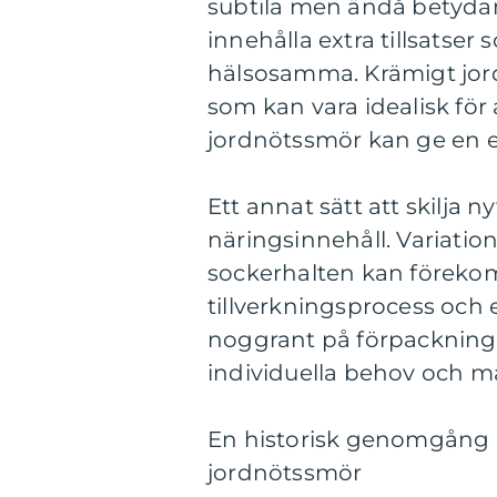
subtila men ändå betydan
innehålla extra tillsatse
hälsosamma. Krämigt jor
som kan vara idealisk för
jordnötssmör kan ge en e
Ett annat sätt att skilja 
näringsinnehåll. Variation
sockerhalten kan förek
tillverkningsprocess och ev
noggrant på förpackningar 
individuella behov och må
En historisk genomgång a
jordnötssmör