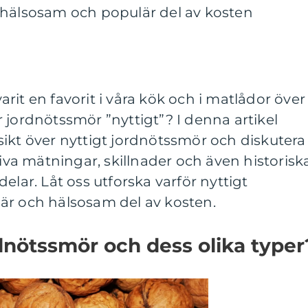
 hälsosam och populär del av kosten
rit en favorit i våra kök och i matlådor över
 jordnötssmör ”nyttigt”? I denna artikel
ikt över nyttigt jordnötssmör och diskutera
tiva mätningar, skillnader och även historisk
elar. Låt oss utforska varför nyttigt
är och hälsosam del av kosten.
rdnötssmör och dess olika typer