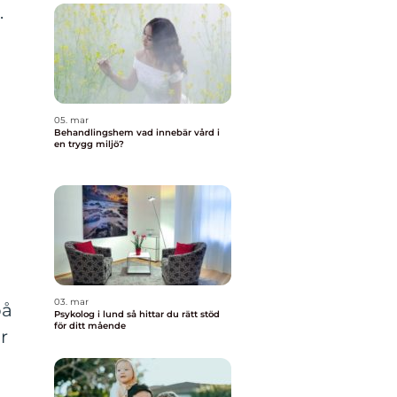
.
05. mar
Behandlingshem vad innebär vård i
en trygg miljö?
03. mar
på
Psykolog i lund så hittar du rätt stöd
för ditt mående
r