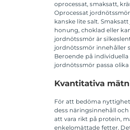
oprocessat, smaksatt, kr
Oprocessat jordnötssmör 
kanske lite salt. Smaksat
honung, choklad eller kan
jordnötssmör är silkeslen
jordnötssmör innehåller s
Beroende på individuella
jordnötssmör passa olika
Kvantitativa mätn
För att bedöma nyttighete
dess näringsinnehåll och 
att vara rikt på protein,
enkelomättade fetter. Det