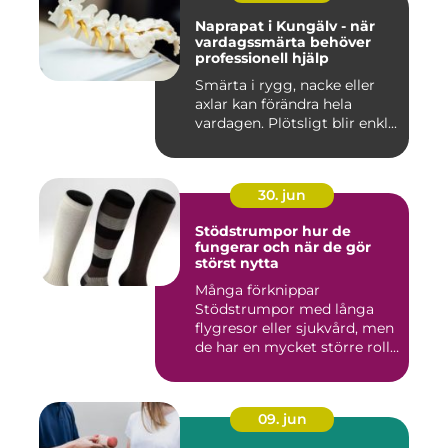
Naprapat i Kungälv - när
vardagssmärta behöver
professionell hjälp
Smärta i rygg, nacke eller
axlar kan förändra hela
vardagen. Plötsligt blir enkl...
30. jun
Stödstrumpor hur de
fungerar och när de gör
störst nytta
Många förknippar
Stödstrumpor med långa
flygresor eller sjukvård, men
de har en mycket större roll
i...
09. jun