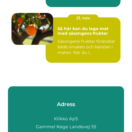
21. nov
Så här kan du laga mat
med säsongens frukter
Säsongens frukter förändrar
både smaken och känslan i
maten. När du l...
Adress