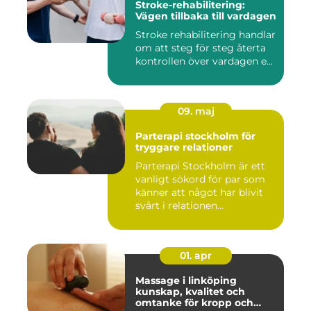
Stroke-rehabilitering:
Vägen tillbaka till vardagen
Stroke rehabilitering handlar
om att steg för steg återta
kontrollen över vardagen e...
09. maj
Parterapi stockholm för
tryggare relationer
Parterapi Stockholm är ett
vanligt sökord för par som
känner att något har blivit
svårt i relationen...
01. apr
Massage i linköping
kunskap, kvalitet och
omtanke för kropp och