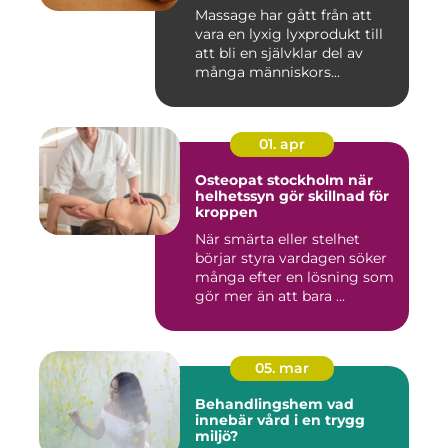
sinne
Massage har gått från att
vara en lyxig lyxprodukt till
att bli en självklar del av
många människors...
01. apr
Osteopat stockholm när
helhetssyn gör skillnad för
kroppen
När smärta eller stelhet
börjar styra vardagen söker
många efter en lösning som
gör mer än att bara ...
05. mar
Behandlingshem vad
innebär vård i en trygg
miljö?