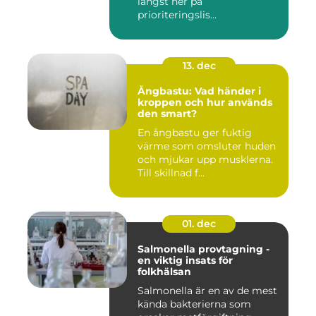
längst ner på
prioriteringslis...
13. dec
Ångbastu: Vad händer i
kroppen och hur används
den smart?
En ångbastu ger fuktig
värme som omsluter huden
och mjukar upp musklerna.
Till skillnad f...
01. dec
Salmonella provtagning -
en viktig insats för
folkhälsan
Salmonella är en av de mest
kända bakterierna som