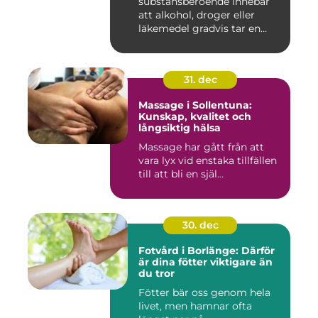
substansberoende innebär
att alkohol, droger eller
läkemedel gradvis tar en
central pla...
31. dec
Massage i Sollentuna:
Kunskap, kvalitet och
långsiktig hälsa
Massage har gått från att
vara lyx vid enstaka tillfällen
till att bli en själ...
30. dec
Fotvård i Borlänge: Därför
är dina fötter viktigare än
du tror
Fötter bär oss genom hela
livet, men hamnar ofta