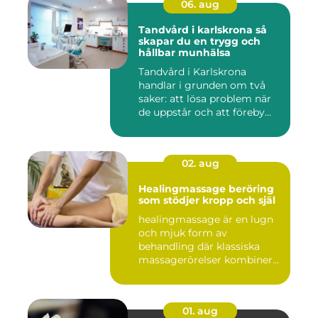
06. aug
Tandvård i karlskrona så
skapar du en trygg och
hållbar munhälsa
Tandvård i Karlskrona
handlar i grunden om två
saker: att lösa problem när
de uppstår och att föreby...
02. aug
Healingmassage beröring
som stödjer kropp och själ
healingmassage är en lugn
och mjuk form av
behandling där klassiska
massagerörelser kombineras
med e...
01. aug