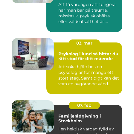
Att få vardagen att fungera
när man bär på trauma,
missbruk, psykisk ohälsa
eller våldsutsatthet är ...
03. mar
Psykolog i lund så hittar du
rätt stöd för ditt mående
Att söka hjälp hos en
psykolog är för många ett
stort steg. Samtidigt kan det
vara en avgörande vänd...
07. feb
Familjerådgivning i
Stockholm
I en hektisk vardag fylld av