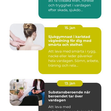
att få tillbaka kraft, rörelse
och trygghet i vardagen
efter skada, sjukdo...
15. jan
Sjukgymnast i karlstad
vägledning för dig med
smärta och stelhet
Att leva med smärta i rygg,
nacke eller leder påverkar
hela vardagen. Sömn, arbete,
träning och rela...
13. jan
Substansberoende när
beroendet tar över
vardagen
Att leva med