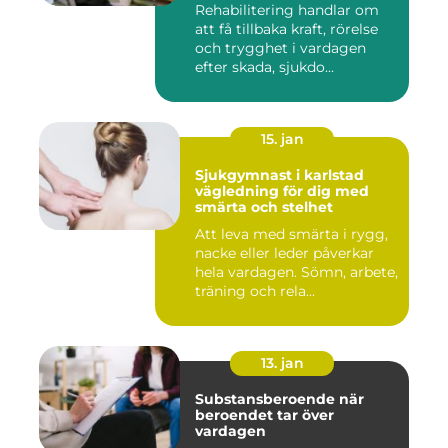
Rehabilitering handlar om
att få tillbaka kraft, rörelse
och trygghet i vardagen
efter skada, sjukdo...
15. jan
Sjukgymnast i karlstad
vägledning för dig med
smärta och stelhet
Att leva med smärta i rygg,
nacke eller leder påverkar
hela vardagen. Sömn, arbete,
träning och rela...
13. jan
Substansberoende när
beroendet tar över
vardagen