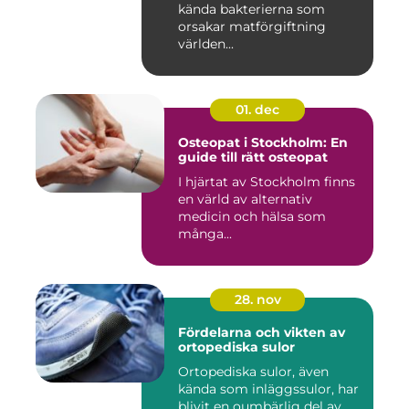
kända bakterierna som
orsakar matförgiftning
världen...
01. dec
Osteopat i Stockholm: En
guide till rätt osteopat
I hjärtat av Stockholm finns
en värld av alternativ
medicin och hälsa som
många...
28. nov
Fördelarna och vikten av
ortopediska sulor
Ortopediska sulor, även
kända som inläggssulor, har
blivit en oumbärlig del av