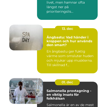
livet, men hamnar ofta
längst ner på
prioriteringslis...
13. dec
Ångbastu: Vad händer i
kroppen och hur används
den smart?
En ångbastu ger fuktig
värme som omsluter huden
och mjukar upp musklerna.
Till skillnad f...
01. dec
Salmonella provtagning -
en viktig insats för
folkhälsan
Salmonella är en av de mest