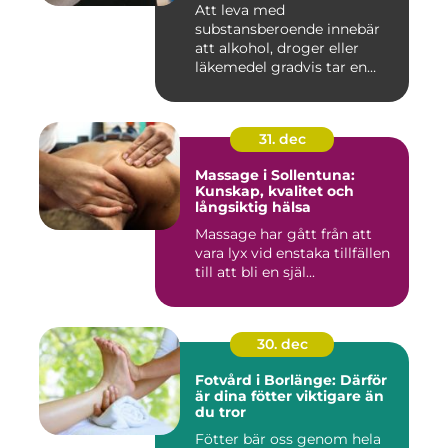
Att leva med
substansberoende innebär
att alkohol, droger eller
läkemedel gradvis tar en
central pla...
31. dec
Massage i Sollentuna:
Kunskap, kvalitet och
långsiktig hälsa
Massage har gått från att
vara lyx vid enstaka tillfällen
till att bli en själ...
30. dec
Fotvård i Borlänge: Därför
är dina fötter viktigare än
du tror
Fötter bär oss genom hela