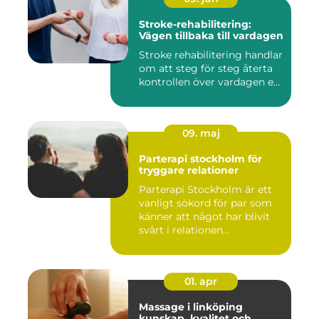
Stroke-rehabilitering:
Vägen tillbaka till vardagen
Stroke rehabilitering handlar
om att steg för steg återta
kontrollen över vardagen e...
09. maj
Parterapi stockholm för
tryggare relationer
Parterapi Stockholm är ett
vanligt sökord för par som
känner att något har blivit
svårt i relationen...
01. apr
Massage i linköping
kunskap, kvalitet och