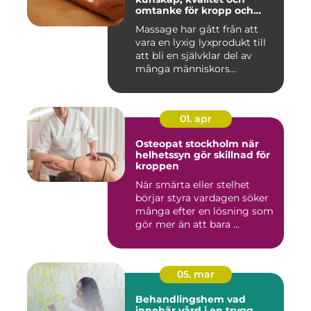
omtanke för kropp och
sinne
Massage har gått från att
vara en lyxig lyxprodukt till
att bli en självklar del av
många människors...
01. apr
Osteopat stockholm när
helhetssyn gör skillnad för
kroppen
När smärta eller stelhet
börjar styra vardagen söker
många efter en lösning som
gör mer än att bara ...
05. mar
Behandlingshem vad
innebär vård i en trygg