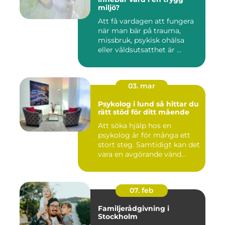
miljö?
Att få vardagen att fungera
när man bär på trauma,
missbruk, psykisk ohälsa
eller våldsutsatthet är ...
03. mar
Psykolog i lund så hittar du
rätt stöd för ditt mående
Att söka hjälp hos en
psykolog är för många ett
stort steg. Samtidigt kan det
vara en avgörande vänd...
07. feb
Familjerådgivning i
Stockholm