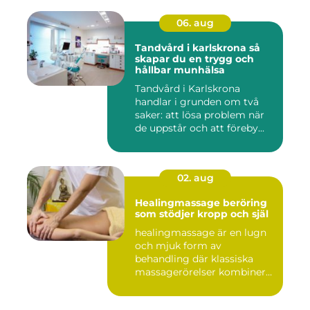
06. aug
Tandvård i karlskrona så
skapar du en trygg och
hållbar munhälsa
Tandvård i Karlskrona
handlar i grunden om två
saker: att lösa problem när
de uppstår och att föreby...
02. aug
Healingmassage beröring
som stödjer kropp och själ
healingmassage är en lugn
och mjuk form av
behandling där klassiska
massagerörelser kombineras
med e...