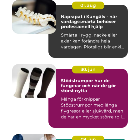
01. aug
Naprapat i Kungälv - när
vardagssmärta behöver
professionell hjälp
Smärta i rygg, nacke eller
axlar kan förändra hela
vardagen. Plötsligt blir enkl...
30. jun
Stödstrumpor hur de
fungerar och när de gör
störst nytta
Många förknippar
Stödstrumpor med långa
flygresor eller sjukvård, men
de har en mycket större roll
i...
09. jun