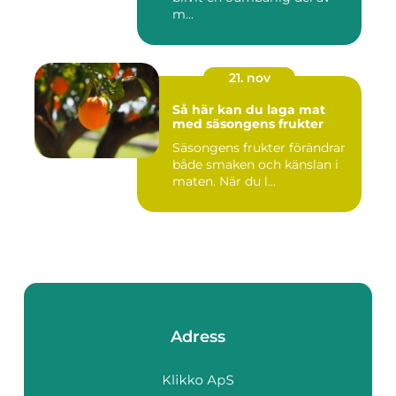
m...
21. nov
Så här kan du laga mat
med säsongens frukter
Säsongens frukter förändrar
både smaken och känslan i
maten. När du l...
Adress