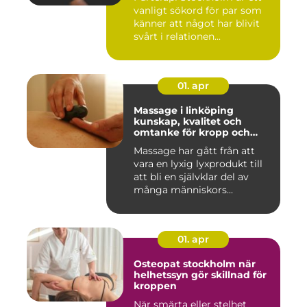
vanligt sökord för par som
känner att något har blivit
svårt i relationen...
01. apr
Massage i linköping
kunskap, kvalitet och
omtanke för kropp och
sinne
Massage har gått från att
vara en lyxig lyxprodukt till
att bli en självklar del av
många människors...
01. apr
Osteopat stockholm när
helhetssyn gör skillnad för
kroppen
När smärta eller stelhet