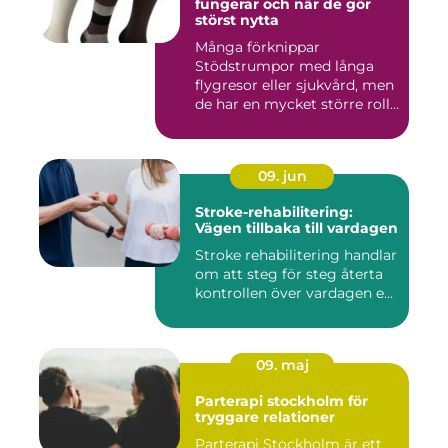
fungerar och när de gör
störst nytta
Många förknippar
Stödstrumpor med långa
flygresor eller sjukvård, men
de har en mycket större roll
i...
09. jun
Stroke-rehabilitering:
Vägen tillbaka till vardagen
Stroke rehabilitering handlar
om att steg för steg återta
kontrollen över vardagen e...
09. maj
Parterapi stockholm för
tryggare relationer
Parterapi Stockholm är ett