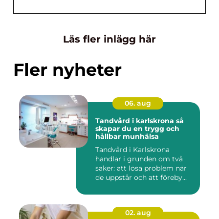
Läs fler inlägg här
Fler nyheter
06. aug
Tandvård i karlskrona så
skapar du en trygg och
hållbar munhälsa
Tandvård i Karlskrona
handlar i grunden om två
saker: att lösa problem när
de uppstår och att föreby...
02. aug