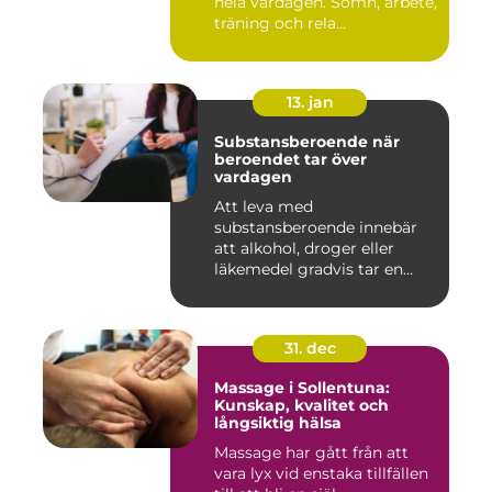
hela vardagen. Sömn, arbete,
träning och rela...
13. jan
Substansberoende när
beroendet tar över
vardagen
Att leva med
substansberoende innebär
att alkohol, droger eller
läkemedel gradvis tar en
central pla...
31. dec
Massage i Sollentuna:
Kunskap, kvalitet och
långsiktig hälsa
Massage har gått från att
vara lyx vid enstaka tillfällen