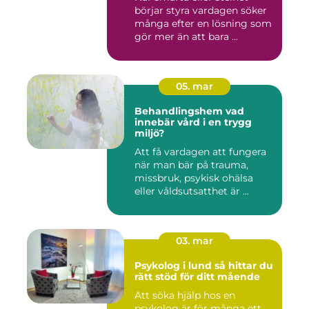
börjar styra vardagen söker
många efter en lösning som
gör mer än att bara ...
05. mar
Behandlingshem vad
innebär vård i en trygg
miljö?
Att få vardagen att fungera
när man bär på trauma,
missbruk, psykisk ohälsa
eller våldsutsatthet är ...
03. mar
Psykolog i lund så hittar du
rätt stöd för ditt mående
Att söka hjälp hos en
psykolog är för många ett