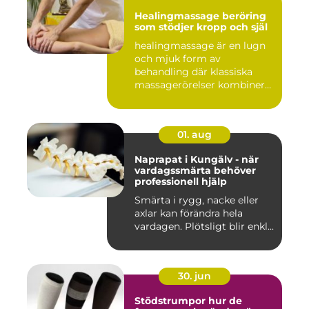
Healingmassage beröring
som stödjer kropp och själ
healingmassage är en lugn
och mjuk form av
behandling där klassiska
massagerörelser kombineras
med e...
01. aug
Naprapat i Kungälv - när
vardagssmärta behöver
professionell hjälp
Smärta i rygg, nacke eller
axlar kan förändra hela
vardagen. Plötsligt blir enkl...
30. jun
Stödstrumpor hur de