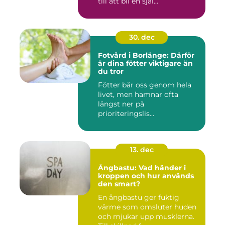
till att bli en själ...
30. dec
Fotvård i Borlänge: Därför
är dina fötter viktigare än
du tror
Fötter bär oss genom hela
livet, men hamnar ofta
längst ner på
prioriteringslis...
13. dec
Ångbastu: Vad händer i
kroppen och hur används
den smart?
En ångbastu ger fuktig
värme som omsluter huden
och mjukar upp musklerna.