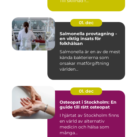
Till skillnad f...
01. dec
Salmonella provtagning -
en viktig insats för
folkhälsan
Salmonella är en av de mest
kända bakterierna som
orsakar matförgiftning
världen...
01. dec
Osteopat i Stockholm: En
guide till rätt osteopat
I hjärtat av Stockholm finns
en värld av alternativ
medicin och hälsa som
många...