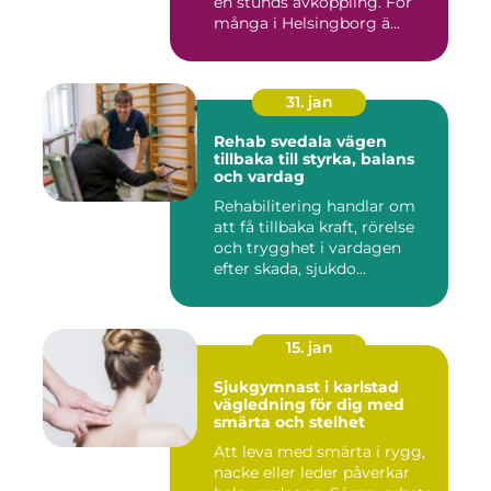
en stunds avkoppling. För
många i Helsingborg ä...
31. jan
Rehab svedala vägen
tillbaka till styrka, balans
och vardag
Rehabilitering handlar om
att få tillbaka kraft, rörelse
och trygghet i vardagen
efter skada, sjukdo...
15. jan
Sjukgymnast i karlstad
vägledning för dig med
smärta och stelhet
Att leva med smärta i rygg,
nacke eller leder påverkar