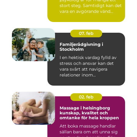
stort steg. Samtidigt kan det
vara en avgörande vänd...
07. feb
Familjerådgivning i
Stockholm
I en hektisk vardag fylld av
stress och ansvar kan det
vara svårt att navigera
relationer inom...
02. feb
Massage i helsingborg
kunskap, kvalitet och
omtanke för hela kroppen
Att boka massage handlar
sällan bara om att unna sig