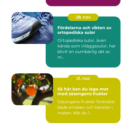
28. nov
Fördelarna och vikten av
ortopediska sulor
Ortopediska sulor, även
kända som inläggssulor, har
blivit en oumbärlig del av
m...
21. nov
Så här kan du laga mat
med säsongens frukter
Säsongens frukter förändrar
både smaken och känslan i
maten. När du l...