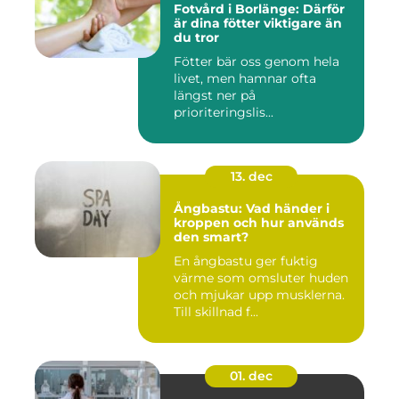
Fotvård i Borlänge: Därför
är dina fötter viktigare än
du tror
Fötter bär oss genom hela
livet, men hamnar ofta
längst ner på
prioriteringslis...
13. dec
Ångbastu: Vad händer i
kroppen och hur används
den smart?
En ångbastu ger fuktig
värme som omsluter huden
och mjukar upp musklerna.
Till skillnad f...
01. dec