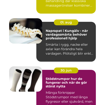
behandling där klassiska
massagerörelser kombineras
med e...
01. aug
Naprapat i Kungälv - när
vardagssmärta behöver
professionell hjälp
Smärta i rygg, nacke eller
axlar kan förändra hela
vardagen. Plötsligt blir enkl...
30. jun
Stödstrumpor hur de
fungerar och när de gör
störst nytta
Många förknippar
Stödstrumpor med långa
flygresor eller sjukvård, men