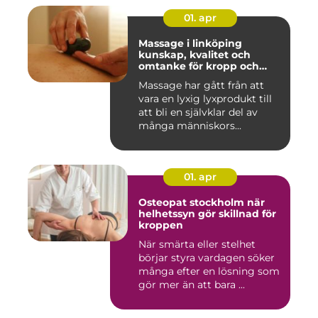
01. apr
Massage i linköping
kunskap, kvalitet och
omtanke för kropp och
sinne
Massage har gått från att
vara en lyxig lyxprodukt till
att bli en självklar del av
många människors...
01. apr
Osteopat stockholm när
helhetssyn gör skillnad för
kroppen
När smärta eller stelhet
börjar styra vardagen söker
många efter en lösning som
gör mer än att bara ...