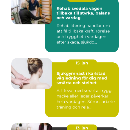
Rehab svedala vägen
tillbaka till styrka, balans
och vardag
Rehabilitering handlar om
att få tillbaka kraft, rörelse
och trygghet i vardagen
efter skada, sjukdo...
15. jan
Sjukgymnast i karlstad
vägledning för dig med
smärta och stelhet
Att leva med smärta i rygg,
nacke eller leder påverkar
hela vardagen. Sömn, arbete,
träning och rela...
13. jan