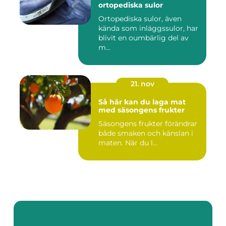
ortopediska sulor
Ortopediska sulor, även
kända som inläggssulor, har
blivit en oumbärlig del av
m...
21. nov
Så här kan du laga mat
med säsongens frukter
Säsongens frukter förändrar
både smaken och känslan i
maten. När du l...