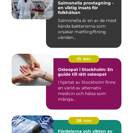
Salmonella provtagning -
en viktig insats för
folkhälsan
Salmonella är en av de mest
kända bakterierna som
orsakar matförgiftning
världen...
01. dec
Osteopat i Stockholm: En
guide till rätt osteopat
I hjärtat av Stockholm finns
en värld av alternativ
medicin och hälsa som
många...
28. nov
Fördelarna och vikten av