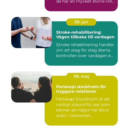
de har en mycket större roll
i...
09. jun
Stroke-rehabilitering:
Vägen tillbaka till vardagen
Stroke rehabilitering handlar
om att steg för steg återta
kontrollen över vardagen e...
09. maj
Parterapi stockholm för
tryggare relationer
Parterapi Stockholm är ett
vanligt sökord för par som
känner att något har blivit
svårt i relationen...