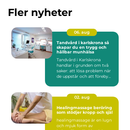
Fler nyheter
06. aug
Tandvård i karlskrona så
skapar du en trygg och
hållbar munhälsa
Tandvård i Karlskrona
handlar i grunden om två
saker: att lösa problem när
de uppstår och att föreby...
02. aug
Healingmassage beröring
som stödjer kropp och själ
healingmassage är en lugn
och mjuk form av