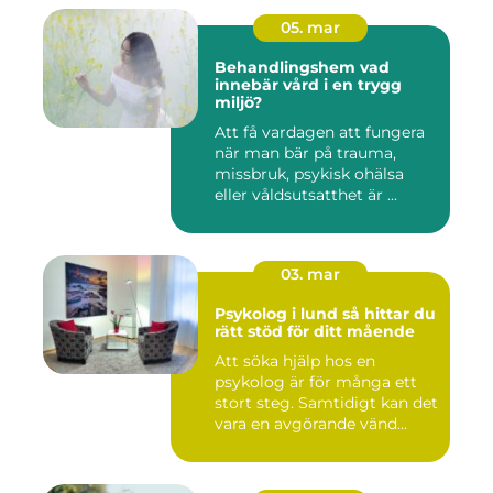
05. mar
Behandlingshem vad
innebär vård i en trygg
miljö?
Att få vardagen att fungera
när man bär på trauma,
missbruk, psykisk ohälsa
eller våldsutsatthet är ...
03. mar
Psykolog i lund så hittar du
rätt stöd för ditt mående
Att söka hjälp hos en
psykolog är för många ett
stort steg. Samtidigt kan det
vara en avgörande vänd...