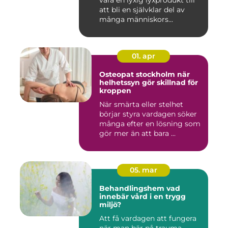
vara en lyxig lyxprodukt till
att bli en självklar del av
många människors...
01. apr
Osteopat stockholm när
helhetssyn gör skillnad för
kroppen
När smärta eller stelhet
börjar styra vardagen söker
många efter en lösning som
gör mer än att bara ...
05. mar
Behandlingshem vad
innebär vård i en trygg
miljö?
Att få vardagen att fungera