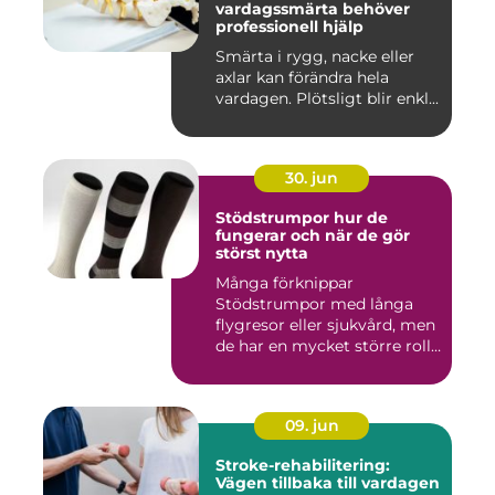
vardagssmärta behöver
professionell hjälp
Smärta i rygg, nacke eller
axlar kan förändra hela
vardagen. Plötsligt blir enkl...
30. jun
Stödstrumpor hur de
fungerar och när de gör
störst nytta
Många förknippar
Stödstrumpor med långa
flygresor eller sjukvård, men
de har en mycket större roll
i...
09. jun
Stroke-rehabilitering:
Vägen tillbaka till vardagen