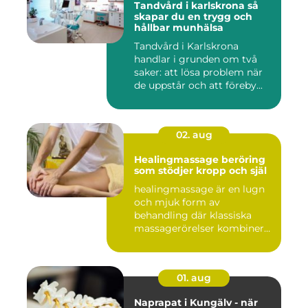
Tandvård i karlskrona så
skapar du en trygg och
hållbar munhälsa
Tandvård i Karlskrona
handlar i grunden om två
saker: att lösa problem när
de uppstår och att föreby...
02. aug
Healingmassage beröring
som stödjer kropp och själ
healingmassage är en lugn
och mjuk form av
behandling där klassiska
massagerörelser kombineras
med e...
01. aug
Naprapat i Kungälv - när