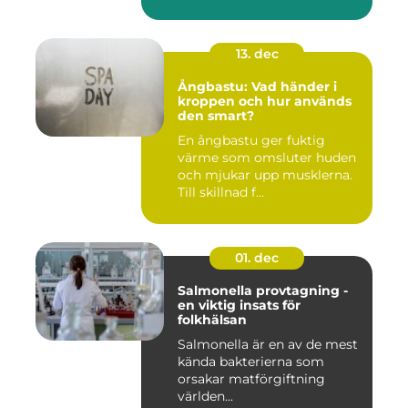
13. dec
Ångbastu: Vad händer i
kroppen och hur används
den smart?
En ångbastu ger fuktig
värme som omsluter huden
och mjukar upp musklerna.
Till skillnad f...
01. dec
Salmonella provtagning -
en viktig insats för
folkhälsan
Salmonella är en av de mest
kända bakterierna som
orsakar matförgiftning
världen...