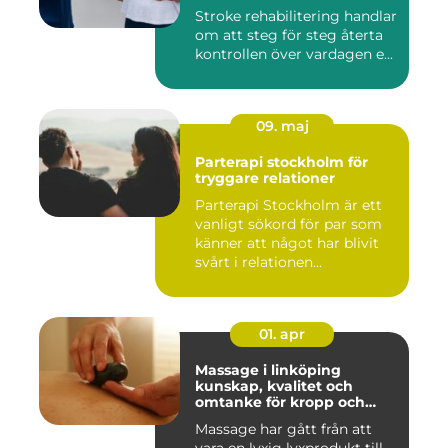
Stroke rehabilitering handlar
om att steg för steg återta
kontrollen över vardagen e...
09. maj
Parterapi stockholm för
tryggare relationer
Parterapi Stockholm är ett
vanligt sökord för par som
känner att något har blivit
svårt i relationen...
01. apr
Massage i linköping
kunskap, kvalitet och
omtanke för kropp och
sinne
Massage har gått från att