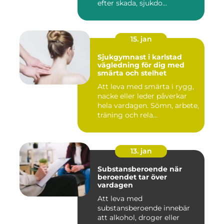
efter skada, sjukdo...
15. jan
Sjukgymnast i karlstad
vägledning för dig med
smärta och stelhet
Att leva med smärta i rygg,
nacke eller leder påverkar
hela vardagen. Sömn, arbete,
träning och rela...
13. jan
Substansberoende när
beroendet tar över
vardagen
Att leva med
substansberoende innebär
att alkohol, droger eller