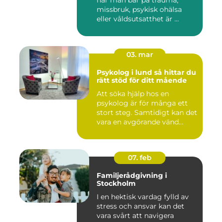
när man bär på trauma,
missbruk, psykisk ohälsa
eller våldsutsatthet är ...
03. mar
Psykolog i lund så hittar du
rätt stöd för ditt mående
Att söka hjälp hos en
psykolog är för många ett
stort steg. Samtidigt kan det
vara en avgörande vänd...
07. feb
Familjerådgivning i
Stockholm
I en hektisk vardag fylld av
stress och ansvar kan det
vara svårt att navigera