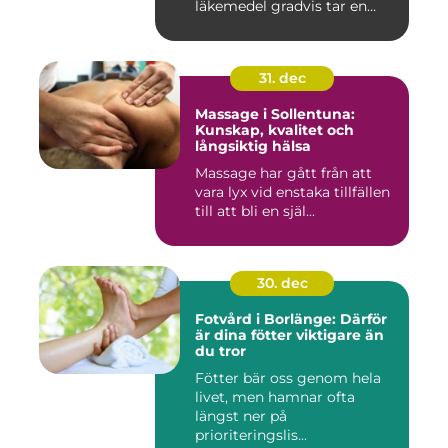
läkemedel gradvis tar en
central pla...
31. dec
Massage i Sollentuna:
Kunskap, kvalitet och
långsiktig hälsa
Massage har gått från att
vara lyx vid enstaka tillfällen
till att bli en själ...
30. dec
Fotvård i Borlänge: Därför
är dina fötter viktigare än
du tror
Fötter bär oss genom hela
livet, men hamnar ofta
längst ner på
prioriteringslis...