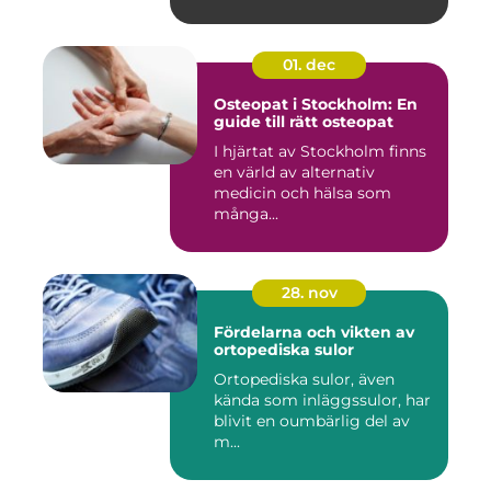
01. dec
Osteopat i Stockholm: En
guide till rätt osteopat
I hjärtat av Stockholm finns
en värld av alternativ
medicin och hälsa som
många...
28. nov
Fördelarna och vikten av
ortopediska sulor
Ortopediska sulor, även
kända som inläggssulor, har
blivit en oumbärlig del av
m...