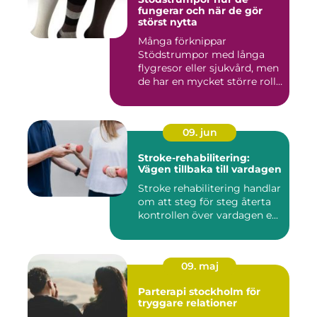
fungerar och när de gör
störst nytta
Många förknippar
Stödstrumpor med långa
flygresor eller sjukvård, men
de har en mycket större roll
i...
09. jun
Stroke-rehabilitering:
Vägen tillbaka till vardagen
Stroke rehabilitering handlar
om att steg för steg återta
kontrollen över vardagen e...
09. maj
Parterapi stockholm för
tryggare relationer