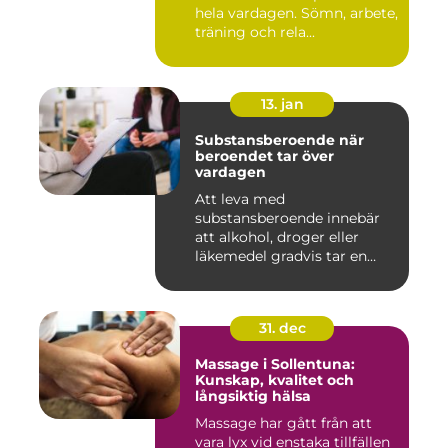
hela vardagen. Sömn, arbete,
träning och rela...
13. jan
Substansberoende när
beroendet tar över
vardagen
Att leva med
substansberoende innebär
att alkohol, droger eller
läkemedel gradvis tar en
central pla...
31. dec
Massage i Sollentuna:
Kunskap, kvalitet och
långsiktig hälsa
Massage har gått från att
vara lyx vid enstaka tillfällen