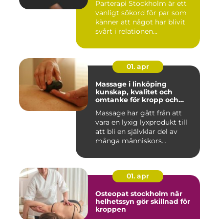
Parterapi Stockholm är ett
vanligt sökord för par som
känner att något har blivit
svårt i relationen...
01. apr
Massage i linköping
kunskap, kvalitet och
omtanke för kropp och
sinne
Massage har gått från att
vara en lyxig lyxprodukt till
att bli en självklar del av
många människors...
01. apr
Osteopat stockholm när
helhetssyn gör skillnad för
kroppen