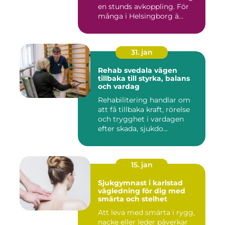
en stunds avkoppling. För
många i Helsingborg ä...
31. jan
Rehab svedala vägen
tillbaka till styrka, balans
och vardag
Rehabilitering handlar om
att få tillbaka kraft, rörelse
och trygghet i vardagen
efter skada, sjukdo...
15. jan
Sjukgymnast i karlstad
vägledning för dig med
smärta och stelhet
Att leva med smärta i rygg,
nacke eller leder påverkar