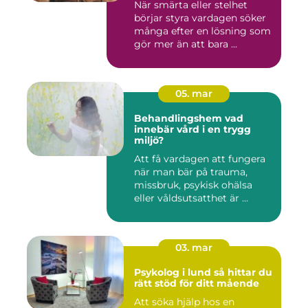
När smärta eller stelhet
börjar styra vardagen söker
många efter en lösning som
gör mer än att bara ...
05. mar
Behandlingshem vad
innebär vård i en trygg
miljö?
Att få vardagen att fungera
när man bär på trauma,
missbruk, psykisk ohälsa
eller våldsutsatthet är ...
03. mar
Psykolog i lund så hittar du
rätt stöd för ditt mående
Att söka hjälp hos en