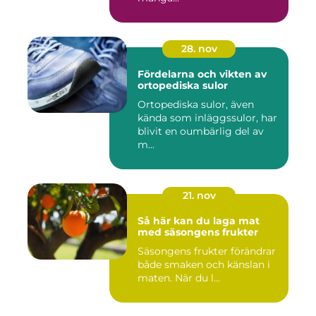
28. nov
Fördelarna och vikten av
ortopediska sulor
Ortopediska sulor, även
kända som inläggssulor, har
blivit en oumbärlig del av
m...
21. nov
Så här kan du laga mat
med säsongens frukter
Säsongens frukter förändrar
både smaken och känslan i
maten. När du l...