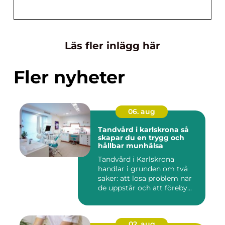
Läs fler inlägg här
Fler nyheter
06. aug
Tandvård i karlskrona så
skapar du en trygg och
hållbar munhälsa
Tandvård i Karlskrona
handlar i grunden om två
saker: att lösa problem när
de uppstår och att föreby...
02. aug