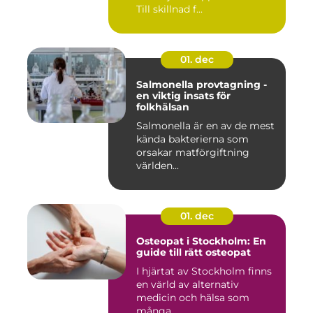
Till skillnad f...
01. dec
Salmonella provtagning -
en viktig insats för
folkhälsan
Salmonella är en av de mest
kända bakterierna som
orsakar matförgiftning
världen...
01. dec
Osteopat i Stockholm: En
guide till rätt osteopat
I hjärtat av Stockholm finns
en värld av alternativ
medicin och hälsa som
många...