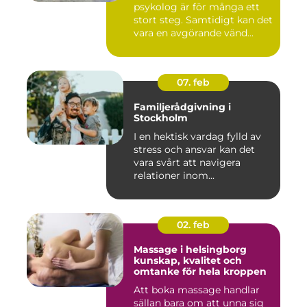
psykolog är för många ett
stort steg. Samtidigt kan det
vara en avgörande vänd...
07. feb
Familjerådgivning i
Stockholm
I en hektisk vardag fylld av
stress och ansvar kan det
vara svårt att navigera
relationer inom...
02. feb
Massage i helsingborg
kunskap, kvalitet och
omtanke för hela kroppen
Att boka massage handlar
sällan bara om att unna sig