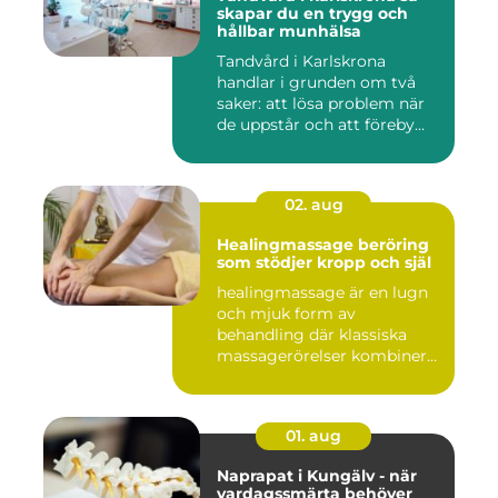
skapar du en trygg och
hållbar munhälsa
Tandvård i Karlskrona
handlar i grunden om två
saker: att lösa problem när
de uppstår och att föreby...
02. aug
Healingmassage beröring
som stödjer kropp och själ
healingmassage är en lugn
och mjuk form av
behandling där klassiska
massagerörelser kombineras
med e...
01. aug
Naprapat i Kungälv - när
vardagssmärta behöver