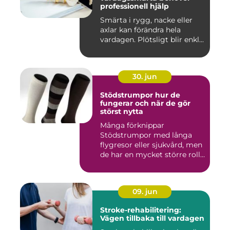
professionell hjälp
Smärta i rygg, nacke eller
axlar kan förändra hela
vardagen. Plötsligt blir enkl...
30. jun
Stödstrumpor hur de
fungerar och när de gör
störst nytta
Många förknippar
Stödstrumpor med långa
flygresor eller sjukvård, men
de har en mycket större roll
i...
09. jun
Stroke-rehabilitering:
Vägen tillbaka till vardagen