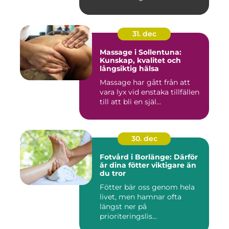
central pla...
31. dec
Massage i Sollentuna:
Kunskap, kvalitet och
långsiktig hälsa
Massage har gått från att
vara lyx vid enstaka tillfällen
till att bli en själ...
30. dec
Fotvård i Borlänge: Därför
är dina fötter viktigare än
du tror
Fötter bär oss genom hela
livet, men hamnar ofta
längst ner på
prioriteringslis...