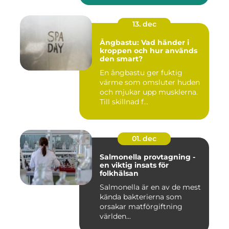
13. dec
Ångbastu: Vad händer i
kroppen och hur används
den smart?
En ångbastu ger fuktig
värme som omsluter huden
och mjukar upp musklerna.
Till skillnad f...
01. dec
Salmonella provtagning -
en viktig insats för
folkhälsan
Salmonella är en av de mest
kända bakterierna som
orsakar matförgiftning
världen...