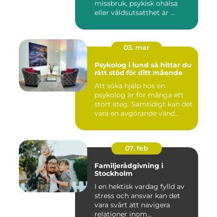
missbruk, psykisk ohälsa
eller våldsutsatthet är ...
03. mar
Psykolog i lund så hittar du
rätt stöd för ditt mående
Att söka hjälp hos en
psykolog är för många ett
stort steg. Samtidigt kan det
vara en avgörande vänd...
07. feb
Familjerådgivning i
Stockholm
I en hektisk vardag fylld av
stress och ansvar kan det
vara svårt att navigera
relationer inom...