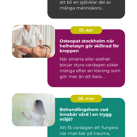
att bli en självklar del av
många människors...
01. apr
Osteopat stockholm när
helhetssyn gör skillnad för
kroppen
När smärta eller stelhet
börjar styra vardagen söker
många efter en lösning som
gör mer än att bara ...
05. mar
Behandlingshem vad
innebär vård i en trygg
miljö?
Att få vardagen att fungera
när man bär på trauma,