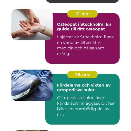
01. dec
Osteopat i Stockholm: En
guide till rätt osteopat
I hjärtat av Stockholm finns
en värld av alternativ
medicin och hälsa som
många...
28. nov
Fördelarna och vikten av
ortopediska sulor
Ortopediska sulor, även
kända som inläggssulor, har
blivit en oumbärlig del av
m...