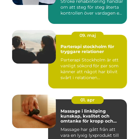
Stroke rehabilitering handlar
om att steg för steg återta
kontrollen över vardagen e...
09. maj
Parterapi stockholm för
tryggare relationer
Parterapi Stockholm är ett
vanligt sökord för par som
känner att något har blivit
svårt i relationen...
01. apr
Massage i linköping
kunskap, kvalitet och
omtanke för kropp och
sinne
Massage har gått från att
vara en lyxig lyxprodukt till