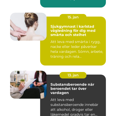
15. jan
Sjukgymnast i karlstad
vägledning för dig med
smärta och stelhet
Att leva med smärta i rygg,
nacke eller leder påverkar
hela vardagen. Sömn, arbete,
träning och rela...
13. jan
Substansberoende när
beroendet tar över
vardagen
Att leva med
substansberoende innebär
att alkohol, droger eller
läkemedel gradvis tar en