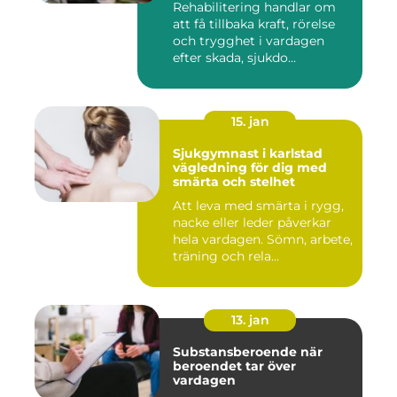
Rehabilitering handlar om
att få tillbaka kraft, rörelse
och trygghet i vardagen
efter skada, sjukdo...
15. jan
Sjukgymnast i karlstad
vägledning för dig med
smärta och stelhet
Att leva med smärta i rygg,
nacke eller leder påverkar
hela vardagen. Sömn, arbete,
träning och rela...
13. jan
Substansberoende när
beroendet tar över
vardagen