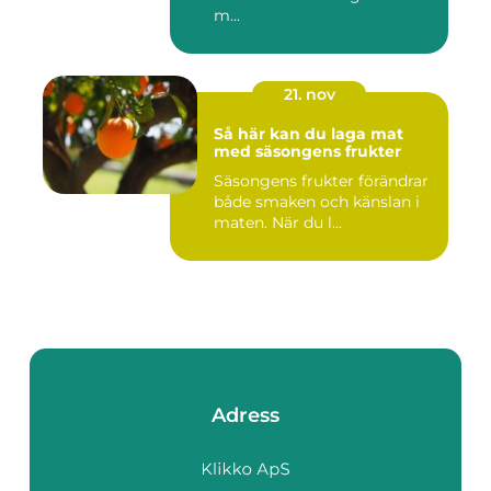
m...
21. nov
Så här kan du laga mat
med säsongens frukter
Säsongens frukter förändrar
både smaken och känslan i
maten. När du l...
Adress