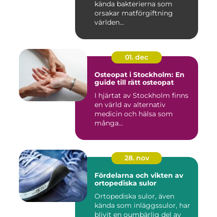
kända bakterierna som
orsakar matförgiftning
världen...
01. dec
Osteopat i Stockholm: En
guide till rätt osteopat
I hjärtat av Stockholm finns
en värld av alternativ
medicin och hälsa som
många...
28. nov
Fördelarna och vikten av
ortopediska sulor
Ortopediska sulor, även
kända som inläggssulor, har
blivit en oumbärlig del av