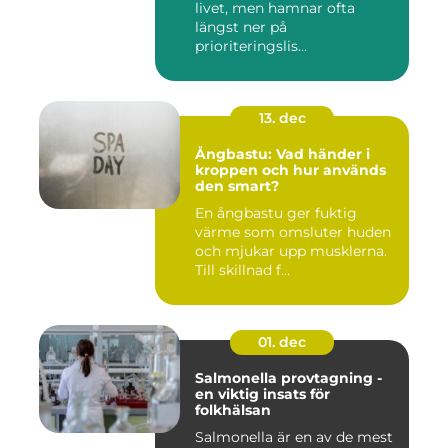
livet, men hamnar ofta
längst ner på
prioriteringslis...
13. dec
Ångbastu: Vad händer i
kroppen och hur används
den smart?
En ångbastu ger fuktig
värme som omsluter huden
och mjukar upp musklerna.
Till skillnad f...
01. dec
Salmonella provtagning -
en viktig insats för
folkhälsan
Salmonella är en av de mest