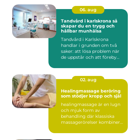
06. aug
Tandvård i karlskrona så
skapar du en trygg och
hållbar munhälsa
Tandvård i Karlskrona
handlar i grunden om två
saker: att lösa problem när
de uppstår och att föreby...
02. aug
Healingmassage beröring
som stödjer kropp och själ
healingmassage är en lugn
och mjuk form av
behandling där klassiska
massagerörelser kombineras
med e...