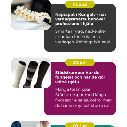
01. aug
Naprapat i Kungälv - när
vardagssmärta behöver
professionell hjälp
Smärta i rygg, nacke eller
axlar kan förändra hela
vardagen. Plötsligt blir enkl...
30. jun
Stödstrumpor hur de
fungerar och när de gör
störst nytta
Många förknippar
Stödstrumpor med långa
flygresor eller sjukvård, men
de har en mycket större roll
i...
09. jun