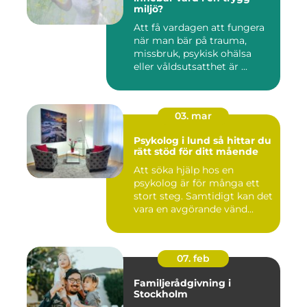
miljö?
Att få vardagen att fungera
när man bär på trauma,
missbruk, psykisk ohälsa
eller våldsutsatthet är ...
03. mar
Psykolog i lund så hittar du
rätt stöd för ditt mående
Att söka hjälp hos en
psykolog är för många ett
stort steg. Samtidigt kan det
vara en avgörande vänd...
07. feb
Familjerådgivning i
Stockholm