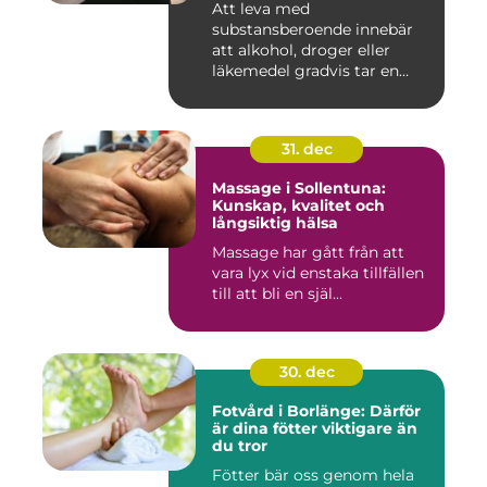
Att leva med
substansberoende innebär
att alkohol, droger eller
läkemedel gradvis tar en
central pla...
31. dec
Massage i Sollentuna:
Kunskap, kvalitet och
långsiktig hälsa
Massage har gått från att
vara lyx vid enstaka tillfällen
till att bli en själ...
30. dec
Fotvård i Borlänge: Därför
är dina fötter viktigare än
du tror
Fötter bär oss genom hela