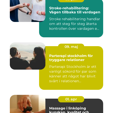
Stroke-rehabilitering:
Vägen tillbaka till vardagen
Stroke rehabilitering handlar
om att steg för steg återta
kontrollen över vardagen e...
09. maj
Parterapi stockholm för
tryggare relationer
Parterapi Stockholm är ett
vanligt sökord för par som
känner att något har blivit
svårt i relationen...
01. apr
Massage i linköping
kunskap, kvalitet och