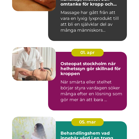
omtanke för kropp och
sinne
Massage har gått från att
vara en lyxig lyxprodukt till
att bli en självklar del av
många människors...
01. apr
Osteopat stockholm när
helhetssyn gör skillnad för
kroppen
När smärta eller stelhet
börjar styra vardagen söker
många efter en lösning som
gör mer än att bara ...
05. mar
Behandlingshem vad
innebär vård i en trygg