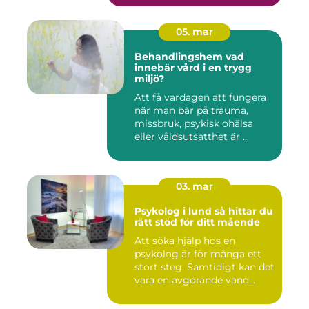
05. mar
Behandlingshem vad
innebär vård i en trygg
miljö?
Att få vardagen att fungera
när man bär på trauma,
missbruk, psykisk ohälsa
eller våldsutsatthet är ...
03. mar
Psykolog i lund så hittar du
rätt stöd för ditt mående
Att söka hjälp hos en
psykolog är för många ett
stort steg. Samtidigt kan det
vara en avgörande vänd...