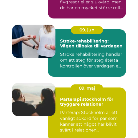
flygresor eller sjukvård, men
de har en mycket större roll
i...
09. jun
Stroke-rehabilitering:
Vägen tillbaka till vardagen
Stroke rehabilitering handlar
om att steg för steg återta
kontrollen över vardagen e...
09. maj
Parterapi stockholm för
tryggare relationer
Parterapi Stockholm är ett
vanligt sökord för par som
känner att något har blivit
svårt i relationen...