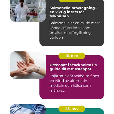
Salmonella provtagning -
en viktig insats för
folkhälsan
Salmonella är en av de mest
kända bakterierna som
orsakar matförgiftning
världen...
01. dec
Osteopat i Stockholm: En
guide till rätt osteopat
I hjärtat av Stockholm finns
en värld av alternativ
medicin och hälsa som
många...
28. nov