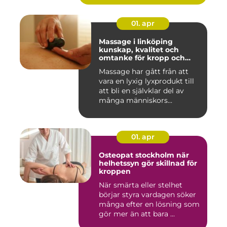
01. apr
Massage i linköping
kunskap, kvalitet och
omtanke för kropp och
sinne
Massage har gått från att
vara en lyxig lyxprodukt till
att bli en självklar del av
många människors...
01. apr
Osteopat stockholm när
helhetssyn gör skillnad för
kroppen
När smärta eller stelhet
börjar styra vardagen söker
många efter en lösning som
gör mer än att bara ...