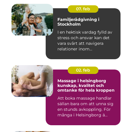
07. feb
Familjerådgivning i
Stockholm
I en hektisk vardag fylld av
stress och ansvar kan det
vara svårt att navigera
relationer inom...
02. feb
Massage i helsingborg
kunskap, kvalitet och
omtanke för hela kroppen
Att boka massage handlar
sällan bara om att unna sig
en stunds avkoppling. För
många i Helsingborg ä...