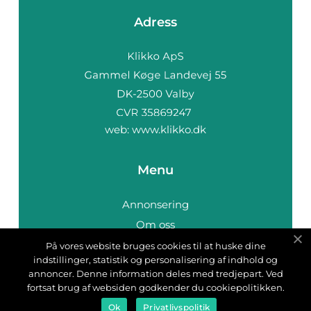
Adress
web:
www.klikko.dk
Menu
Annonsering
Om oss
Cookies
På vores website bruges cookies til at huske dine
indstillinger, statistik og personalisering af indhold og
Kontakta oss
annoncer. Denne information deles med tredjepart. Ved
Sitemap
fortsat brug af websiden godkender du cookiepolitikken.
Ok
Privatlivspolitik