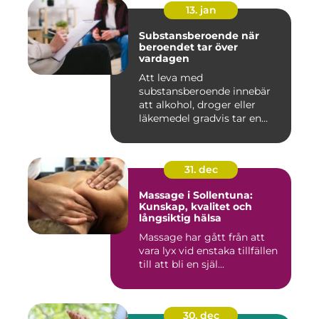
13. jan
Substansberoende när
beroendet tar över
vardagen
Att leva med
substansberoende innebär
att alkohol, droger eller
läkemedel gradvis tar en
central pla...
31. dec
Massage i Sollentuna:
Kunskap, kvalitet och
långsiktig hälsa
Massage har gått från att
vara lyx vid enstaka tillfällen
till att bli en själ...
30. dec