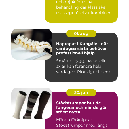
och mjuk form av
behandling där klassiska
massagerörelser kombineras
med e...
01. aug
Naprapat i Kungälv - när
vardagssmärta behöver
professionell hjälp
Smärta i rygg, nacke eller
axlar kan förändra hela
vardagen. Plötsligt blir enkl...
30. jun
Stödstrumpor hur de
fungerar och när de gör
störst nytta
Många förknippar
Stödstrumpor med långa