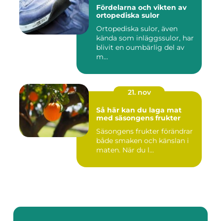
Fördelarna och vikten av
ortopediska sulor
Ortopediska sulor, även
kända som inläggssulor, har
blivit en oumbärlig del av
m...
21. nov
Så här kan du laga mat
med säsongens frukter
Säsongens frukter förändrar
både smaken och känslan i
maten. När du l...