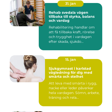
31. jan
Rehab svedala vägen
tillbaka till styrka, balans
och vardag
Rehabilitering handlar om
att få tillbaka kraft, rörelse
och trygghet i vardagen
efter skada, sjukdo...
15. jan
Sjukgymnast i karlstad
vägledning för dig med
smärta och stelhet
Att leva med smärta i rygg,
nacke eller leder påverkar
hela vardagen. Sömn, arbete,
träning och rela...