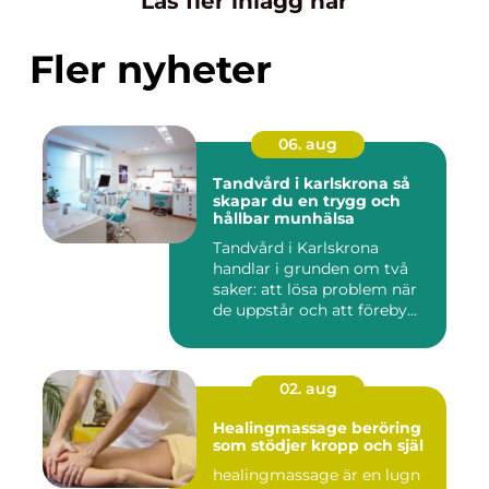
Läs fler inlägg här
Fler nyheter
06. aug
Tandvård i karlskrona så
skapar du en trygg och
hållbar munhälsa
Tandvård i Karlskrona
handlar i grunden om två
saker: att lösa problem när
de uppstår och att föreby...
02. aug
Healingmassage beröring
som stödjer kropp och själ
healingmassage är en lugn