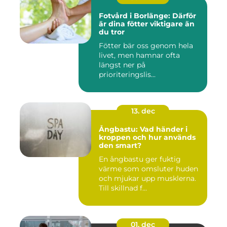
Fotvård i Borlänge: Därför
är dina fötter viktigare än
du tror
Fötter bär oss genom hela
livet, men hamnar ofta
längst ner på
prioriteringslis...
13. dec
Ångbastu: Vad händer i
kroppen och hur används
den smart?
En ångbastu ger fuktig
värme som omsluter huden
och mjukar upp musklerna.
Till skillnad f...
01. dec