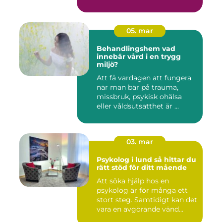
05. mar
Behandlingshem vad
innebär vård i en trygg
miljö?
Att få vardagen att fungera
när man bär på trauma,
missbruk, psykisk ohälsa
eller våldsutsatthet är ...
03. mar
Psykolog i lund så hittar du
rätt stöd för ditt mående
Att söka hjälp hos en
psykolog är för många ett
stort steg. Samtidigt kan det
vara en avgörande vänd...