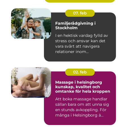
07. feb
Familjerådgivning i
Stockholm
I en hektisk vardag fylld av
stress och ansvar kan det
vara svårt att navigera
relationer inom...
02. feb
Massage i helsingborg
kunskap, kvalitet och
omtanke för hela kroppen
Att boka massage handlar
sällan bara om att unna sig
en stunds avkoppling. För
många i Helsingborg ä...