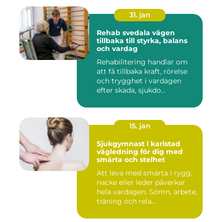
31. jan
Rehab svedala vägen
tillbaka till styrka, balans
och vardag
Rehabilitering handlar om
att få tillbaka kraft, rörelse
och trygghet i vardagen
efter skada, sjukdo...
15. jan
Sjukgymnast i karlstad
vägledning för dig med
smärta och stelhet
Att leva med smärta i rygg,
nacke eller leder påverkar
hela vardagen. Sömn, arbete,
träning och rela...