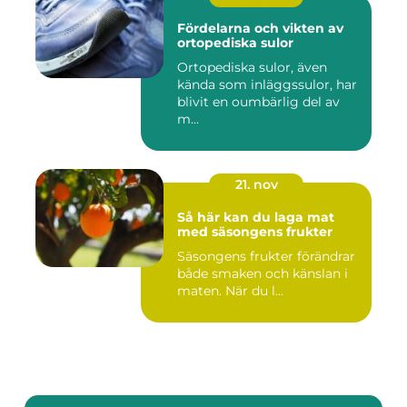
Fördelarna och vikten av
ortopediska sulor
Ortopediska sulor, även
kända som inläggssulor, har
blivit en oumbärlig del av
m...
21. nov
Så här kan du laga mat
med säsongens frukter
Säsongens frukter förändrar
både smaken och känslan i
maten. När du l...