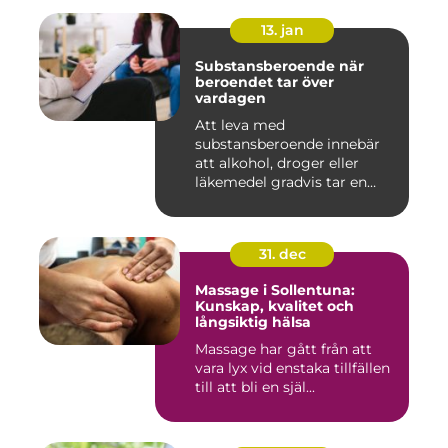
13. jan
Substansberoende när
beroendet tar över
vardagen
Att leva med
substansberoende innebär
att alkohol, droger eller
läkemedel gradvis tar en
central pla...
31. dec
Massage i Sollentuna:
Kunskap, kvalitet och
långsiktig hälsa
Massage har gått från att
vara lyx vid enstaka tillfällen
till att bli en själ...