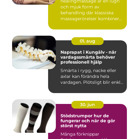
healingmassage är en lugn
och mjuk form av
behandling där klassiska
massagerörelser kombineras
med e...
01. aug
Naprapat i Kungälv - när
vardagssmärta behöver
professionell hjälp
Smärta i rygg, nacke eller
axlar kan förändra hela
vardagen. Plötsligt blir enkl...
30. jun
Stödstrumpor hur de
fungerar och när de gör
störst nytta
Många förknippar