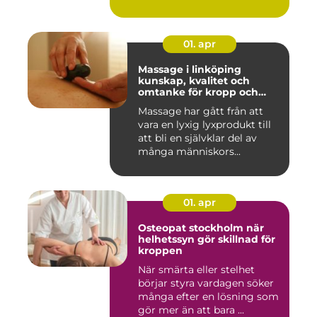
01. apr
Massage i linköping
kunskap, kvalitet och
omtanke för kropp och
sinne
Massage har gått från att
vara en lyxig lyxprodukt till
att bli en självklar del av
många människors...
01. apr
Osteopat stockholm när
helhetssyn gör skillnad för
kroppen
När smärta eller stelhet
börjar styra vardagen söker
många efter en lösning som
gör mer än att bara ...