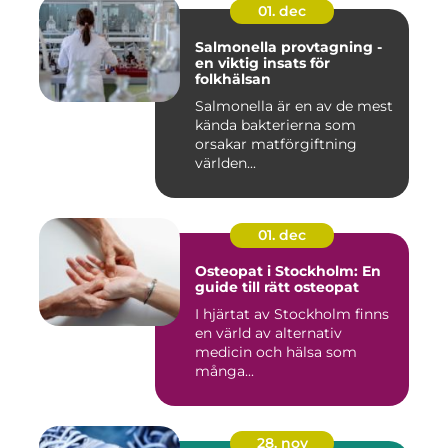
01. dec
Salmonella provtagning -
en viktig insats för
folkhälsan
Salmonella är en av de mest
kända bakterierna som
orsakar matförgiftning
världen...
01. dec
Osteopat i Stockholm: En
guide till rätt osteopat
I hjärtat av Stockholm finns
en värld av alternativ
medicin och hälsa som
många...
28. nov