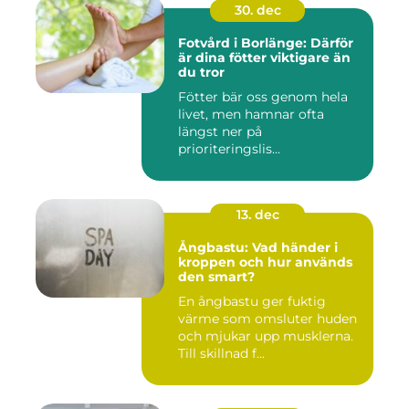
30. dec
Fotvård i Borlänge: Därför
är dina fötter viktigare än
du tror
Fötter bär oss genom hela
livet, men hamnar ofta
längst ner på
prioriteringslis...
13. dec
Ångbastu: Vad händer i
kroppen och hur används
den smart?
En ångbastu ger fuktig
värme som omsluter huden
och mjukar upp musklerna.
Till skillnad f...