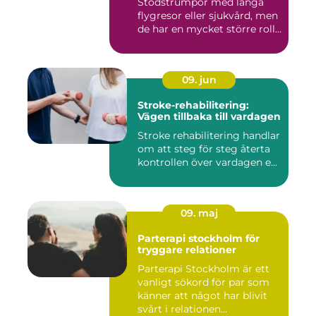
Stödstrumpor med långa
flygresor eller sjukvård, men
de har en mycket större roll
i...
09. jun
Stroke-rehabilitering:
Vägen tillbaka till vardagen
Stroke rehabilitering handlar
om att steg för steg återta
kontrollen över vardagen e...
09. maj
Parterapi stockholm för
tryggare relationer
Parterapi Stockholm är ett
vanligt sökord för par som
känner att något har blivit
svårt i relationen...