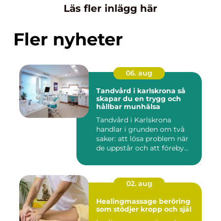
Läs fler inlägg här
Fler nyheter
06. aug
Tandvård i karlskrona så
skapar du en trygg och
hållbar munhälsa
Tandvård i Karlskrona
handlar i grunden om två
saker: att lösa problem när
de uppstår och att föreby...
02. aug
Healingmassage beröring
som stödjer kropp och själ