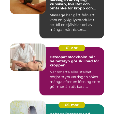
Massage i linköping
kunskap, kvalitet och
omtanke för kropp och
sinne
Massage har gått från att
vara en lyxig lyxprodukt till
att bli en självklar del av
många människors...
01. apr
Osteopat stockholm när
helhetssyn gör skillnad för
kroppen
När smärta eller stelhet
börjar styra vardagen söker
många efter en lösning som
gör mer än att bara ...
05. mar