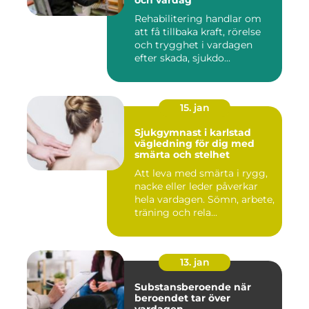
och vardag
Rehabilitering handlar om
att få tillbaka kraft, rörelse
och trygghet i vardagen
efter skada, sjukdo...
15. jan
Sjukgymnast i karlstad
vägledning för dig med
smärta och stelhet
Att leva med smärta i rygg,
nacke eller leder påverkar
hela vardagen. Sömn, arbete,
träning och rela...
13. jan
Substansberoende när
beroendet tar över