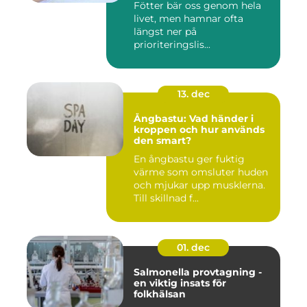
Fötter bär oss genom hela
livet, men hamnar ofta
längst ner på
prioriteringslis...
13. dec
Ångbastu: Vad händer i
kroppen och hur används
den smart?
En ångbastu ger fuktig
värme som omsluter huden
och mjukar upp musklerna.
Till skillnad f...
01. dec
Salmonella provtagning -
en viktig insats för
folkhälsan