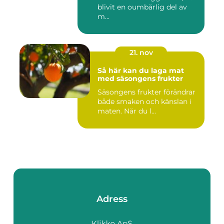
blivit en oumbärlig del av
m...
21. nov
Så här kan du laga mat
med säsongens frukter
Säsongens frukter förändrar
både smaken och känslan i
maten. När du l...
Adress