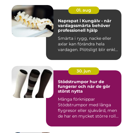
01. aug
Naprapat i Kungälv - när
vardagssmärta behöver
professionell hjälp
Smärta i rygg, nacke eller
axlar kan förändra hela
vardagen. Plötsligt blir enkl...
30. jun
Stödstrumpor hur de
fungerar och när de gör
störst nytta
Många förknippar
Stödstrumpor med långa
flygresor eller sjukvård, men
de har en mycket större roll
i...