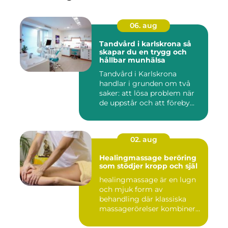
06. aug
Tandvård i karlskrona så
skapar du en trygg och
hållbar munhälsa
Tandvård i Karlskrona
handlar i grunden om två
saker: att lösa problem när
de uppstår och att föreby...
02. aug
Healingmassage beröring
som stödjer kropp och själ
healingmassage är en lugn
och mjuk form av
behandling där klassiska
massagerörelser kombineras
med e...