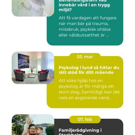
Behandlingshem vad
innebär vård i en trygg
miljö?
Att få vardagen att fungera
när man bär på trauma,
missbruk, psykisk ohälsa
eller våldsutsatthet är ...
03. mar
Psykolog i lund så hittar du
rätt stöd för ditt mående
Att söka hjälp hos en
psykolog är för många ett
stort steg. Samtidigt kan det
vara en avgörande vänd...
07. feb
Familjerådgivning i