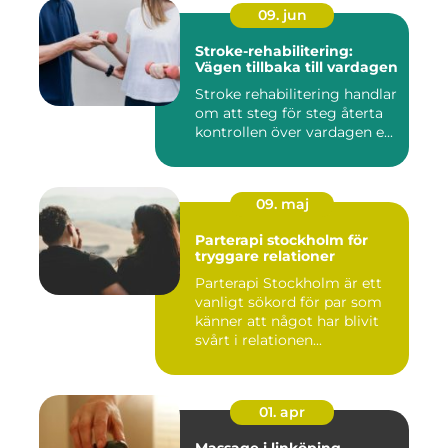
09. jun
Stroke-rehabilitering:
Vägen tillbaka till vardagen
Stroke rehabilitering handlar
om att steg för steg återta
kontrollen över vardagen e...
09. maj
Parterapi stockholm för
tryggare relationer
Parterapi Stockholm är ett
vanligt sökord för par som
känner att något har blivit
svårt i relationen...
01. apr