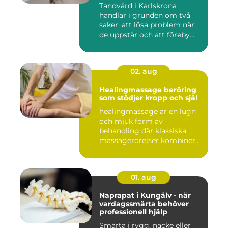
Tandvård i Karlskrona
handlar i grunden om två
saker: att lösa problem när
de uppstår och att föreby...
02. aug
Healingmassage beröring
som stödjer kropp och själ
healingmassage är en lugn
och mjuk form av
behandling där klassiska
massagerörelser kombineras
med e...
01. aug
Naprapat i Kungälv - när
vardagssmärta behöver
professionell hjälp
Smärta i rygg, nacke eller