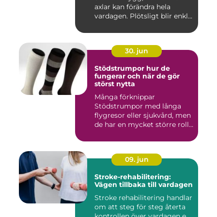
axlar kan förändra hela
vardagen. Plötsligt blir enkl...
30. jun
Stödstrumpor hur de
fungerar och när de gör
störst nytta
Många förknippar
Stödstrumpor med långa
flygresor eller sjukvård, men
de har en mycket större roll
i...
09. jun
Stroke-rehabilitering:
Vägen tillbaka till vardagen
Stroke rehabilitering handlar
om att steg för steg återta
kontrollen över vardagen e...