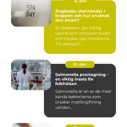
13. dec
Ångbastu: Vad händer i
kroppen och hur används
den smart?
En ångbastu ger fuktig
värme som omsluter huden
och mjukar upp musklerna.
Till skillnad f...
01. dec
Salmonella provtagning -
en viktig insats för
folkhälsan
Salmonella är en av de mest
kända bakterierna som
orsakar matförgiftning
världen...