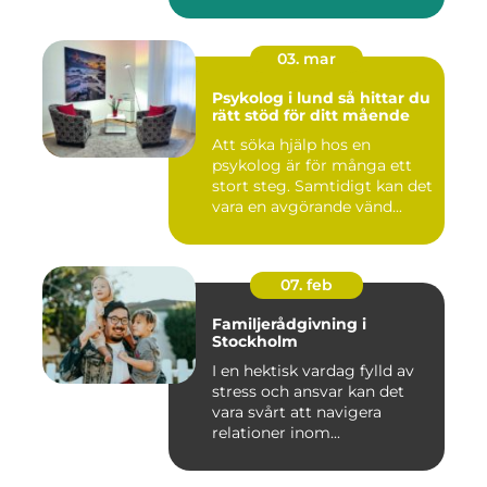
03. mar
Psykolog i lund så hittar du
rätt stöd för ditt mående
Att söka hjälp hos en
psykolog är för många ett
stort steg. Samtidigt kan det
vara en avgörande vänd...
07. feb
Familjerådgivning i
Stockholm
I en hektisk vardag fylld av
stress och ansvar kan det
vara svårt att navigera
relationer inom...