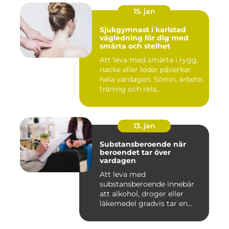
15. jan
Sjukgymnast i karlstad
vägledning för dig med
smärta och stelhet
Att leva med smärta i rygg,
nacke eller leder påverkar
hela vardagen. Sömn, arbete,
träning och rela...
13. jan
Substansberoende när
beroendet tar över
vardagen
Att leva med
substansberoende innebär
att alkohol, droger eller
läkemedel gradvis tar en
central pla...