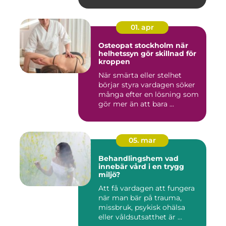
01. apr
Osteopat stockholm när
helhetssyn gör skillnad för
kroppen
När smärta eller stelhet
börjar styra vardagen söker
många efter en lösning som
gör mer än att bara ...
05. mar
Behandlingshem vad
innebär vård i en trygg
miljö?
Att få vardagen att fungera
när man bär på trauma,
missbruk, psykisk ohälsa
eller våldsutsatthet är ...