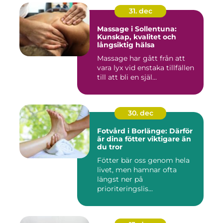
31. dec
Massage i Sollentuna:
Kunskap, kvalitet och
långsiktig hälsa
Massage har gått från att
vara lyx vid enstaka tillfällen
till att bli en själ...
30. dec
Fotvård i Borlänge: Därför
är dina fötter viktigare än
du tror
Fötter bär oss genom hela
livet, men hamnar ofta
längst ner på
prioriteringslis...