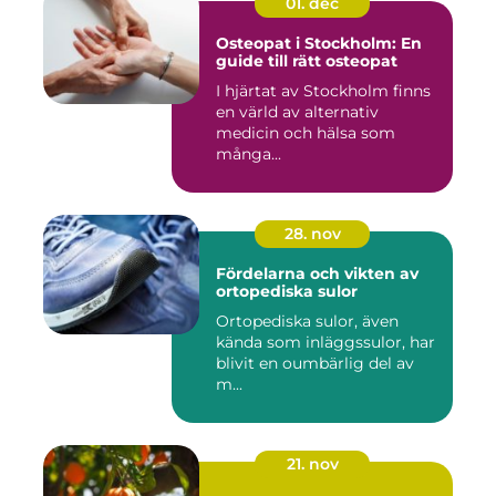
01. dec
Osteopat i Stockholm: En
guide till rätt osteopat
I hjärtat av Stockholm finns
en värld av alternativ
medicin och hälsa som
många...
28. nov
Fördelarna och vikten av
ortopediska sulor
Ortopediska sulor, även
kända som inläggssulor, har
blivit en oumbärlig del av
m...
21. nov