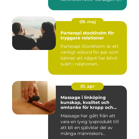
09. maj
Parterapi stockholm för
tryggare relationer
Parterapi Stockholm är ett
vanligt sökord för par som
känner att något har blivit
svårt i relationen...
01. apr
Massage i linköping
kunskap, kvalitet och
omtanke för kropp och
sinne
Massage har gått från att
vara en lyxig lyxprodukt till
att bli en självklar del av
många människors...