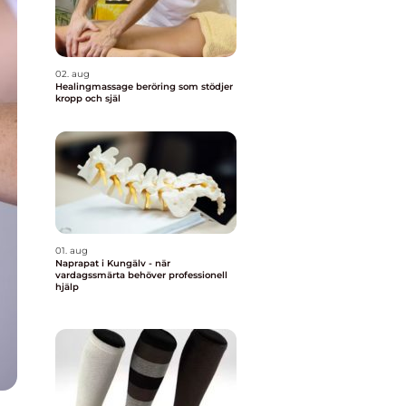
02. aug
Healingmassage beröring som stödjer
kropp och själ
01. aug
Naprapat i Kungälv - när
vardagssmärta behöver professionell
hjälp