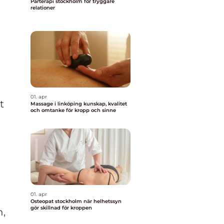
Parterapi stockholm för tryggare
relationer
01. apr
t
Massage i linköping kunskap, kvalitet
och omtanke för kropp och sinne
01. apr
Osteopat stockholm när helhetssyn
gör skillnad för kroppen
n,