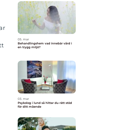
ar
05. mar
Behandlingshem vad innebär vård i
tt
en trygg miljö?
03. mar
Psykolog i lund så hittar du rätt stöd
för ditt mående