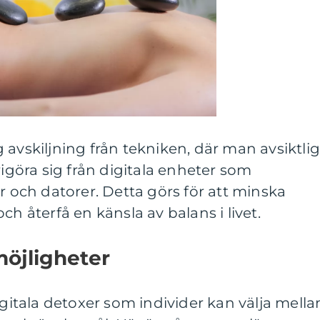
lig avskiljning från tekniken, där man avsiktlig
rigöra sig från digitala enheter som
r och datorer. Detta görs för att minska
ch återfå en känsla av balans i livet.
möjligheter
igitala detoxer som individer kan välja mella