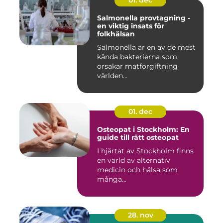
Salmonella provtagning -
en viktig insats för
folkhälsan
Salmonella är en av de mest
kända bakterierna som
orsakar matförgiftning
världen...
01. dec
Osteopat i Stockholm: En
guide till rätt osteopat
I hjärtat av Stockholm finns
en värld av alternativ
medicin och hälsa som
många...
28. nov