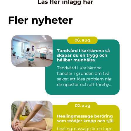
Läs fler inlägg här
Fler nyheter
06. aug
Tandvård i karlskrona så
skapar du en trygg och
hållbar munhälsa
Tandvård i Karlskrona
handlar i grunden om två
saker: att lösa problem när
de uppstår och att föreby...
02. aug
Healingmassage beröring
som stödjer kropp och själ
healingmassage är en lugn