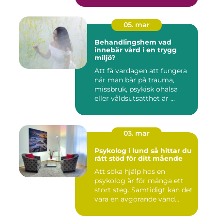
05. mar
Behandlingshem vad
innebär vård i en trygg
miljö?
Att få vardagen att fungera
när man bär på trauma,
missbruk, psykisk ohälsa
eller våldsutsatthet är ...
03. mar
Psykolog i lund så hittar du
rätt stöd för ditt mående
Att söka hjälp hos en
psykolog är för många ett
stort steg. Samtidigt kan det
vara en avgörande vänd...