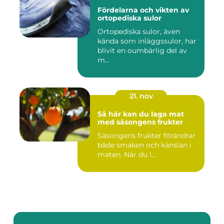
Fördelarna och vikten av
ortopediska sulor
Ortopediska sulor, även
kända som inläggssulor, har
blivit en oumbärlig del av
m...
21. nov
Så här kan du laga mat
med säsongens frukter
Säsongens frukter förändrar
både smaken och känslan i
maten. När du l...