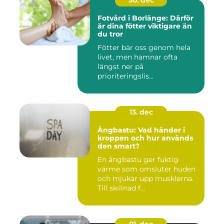
Fotvård i Borlänge: Därför
är dina fötter viktigare än
du tror
Fötter bär oss genom hela
livet, men hamnar ofta
längst ner på
prioriteringslis...
13. dec
Ångbastu: Vad händer i
kroppen och hur används
den smart?
En ångbastu ger fuktig
värme som omsluter huden
och mjukar upp musklerna.
Till skillnad f...
01. dec