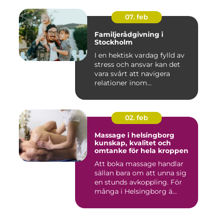
07. feb
Familjerådgivning i
Stockholm
I en hektisk vardag fylld av
stress och ansvar kan det
vara svårt att navigera
relationer inom...
02. feb
Massage i helsingborg
kunskap, kvalitet och
omtanke för hela kroppen
Att boka massage handlar
sällan bara om att unna sig
en stunds avkoppling. För
många i Helsingborg ä...