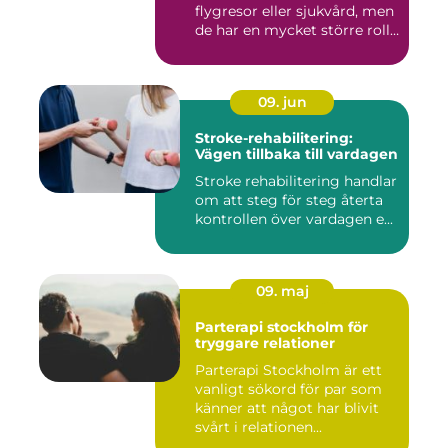
flygresor eller sjukvård, men
de har en mycket större roll
i...
09. jun
Stroke-rehabilitering:
Vägen tillbaka till vardagen
Stroke rehabilitering handlar
om att steg för steg återta
kontrollen över vardagen e...
09. maj
Parterapi stockholm för
tryggare relationer
Parterapi Stockholm är ett
vanligt sökord för par som
känner att något har blivit
svårt i relationen...