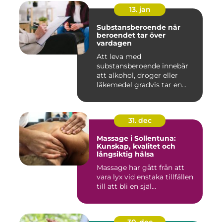
13. jan
Substansberoende när
beroendet tar över
vardagen
Att leva med
substansberoende innebär
att alkohol, droger eller
läkemedel gradvis tar en
central pla...
31. dec
Massage i Sollentuna:
Kunskap, kvalitet och
långsiktig hälsa
Massage har gått från att
vara lyx vid enstaka tillfällen
till att bli en själ...
30. dec