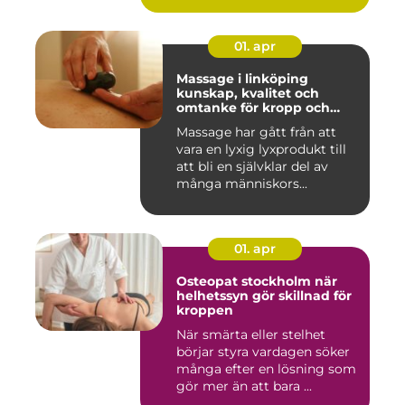
01. apr
Massage i linköping
kunskap, kvalitet och
omtanke för kropp och
sinne
Massage har gått från att
vara en lyxig lyxprodukt till
att bli en självklar del av
många människors...
01. apr
Osteopat stockholm när
helhetssyn gör skillnad för
kroppen
När smärta eller stelhet
börjar styra vardagen söker
många efter en lösning som
gör mer än att bara ...