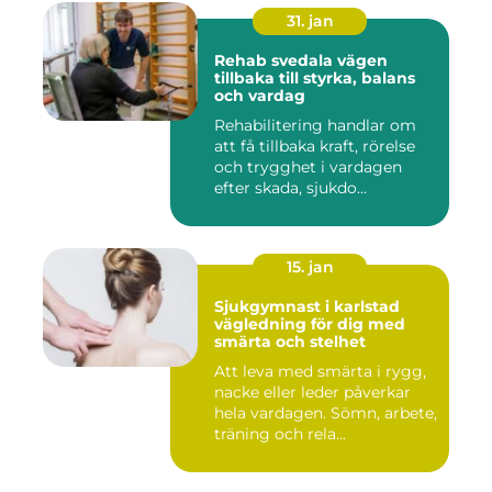
31. jan
Rehab svedala vägen
tillbaka till styrka, balans
och vardag
Rehabilitering handlar om
att få tillbaka kraft, rörelse
och trygghet i vardagen
efter skada, sjukdo...
15. jan
Sjukgymnast i karlstad
vägledning för dig med
smärta och stelhet
Att leva med smärta i rygg,
nacke eller leder påverkar
hela vardagen. Sömn, arbete,
träning och rela...