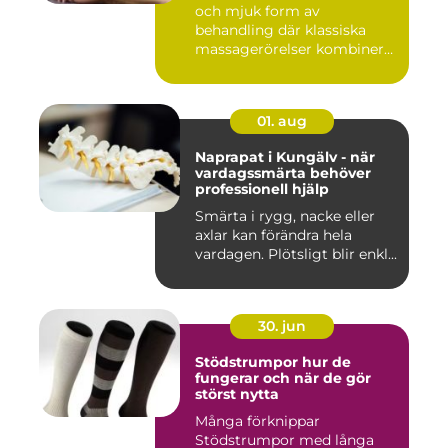
och mjuk form av
behandling där klassiska
massagerörelser kombineras
med e...
01. aug
Naprapat i Kungälv - när
vardagssmärta behöver
professionell hjälp
Smärta i rygg, nacke eller
axlar kan förändra hela
vardagen. Plötsligt blir enkl...
30. jun
Stödstrumpor hur de
fungerar och när de gör
störst nytta
Många förknippar
Stödstrumpor med långa