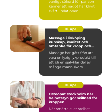
vanligt sökord för par som
känner att något har blivit
svårt i relationen...
01. apr
Massage i linköping
kunskap, kvalitet och
omtanke för kropp och
sinne
Massage har gått från att
vara en lyxig lyxprodukt till
att bli en självklar del av
många människors...
01. apr
Osteopat stockholm när
helhetssyn gör skillnad för
kroppen
När smärta eller stelhet