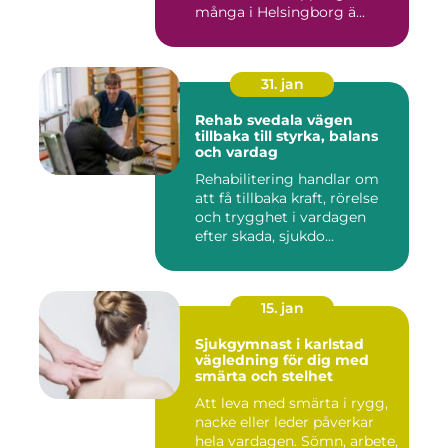
många i Helsingborg ä...
31. jan
Rehab svedala vägen
tillbaka till styrka, balans
och vardag
Rehabilitering handlar om
att få tillbaka kraft, rörelse
och trygghet i vardagen
efter skada, sjukdo...
15. jan
Sjukgymnast i karlstad
vägledning för dig med
smärta och stelhet
Att leva med smärta i rygg,
nacke eller leder påverkar
hela vardagen. Sömn, arbete,