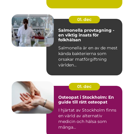
01. dec
Salmonella provtagning -
en viktig insats för
folkhälsan
Salmonella är en av de mest
kända bakterierna som
orsakar matförgiftning
världen...
01. dec
Osteopat i Stockholm: En
guide till rätt osteopat
I hjärtat av Stockholm finns
en värld av alternativ
medicin och hälsa som
många...