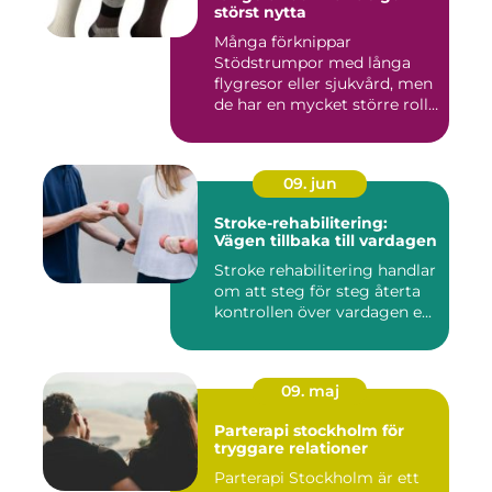
störst nytta
Många förknippar
Stödstrumpor med långa
flygresor eller sjukvård, men
de har en mycket större roll
i...
09. jun
Stroke-rehabilitering:
Vägen tillbaka till vardagen
Stroke rehabilitering handlar
om att steg för steg återta
kontrollen över vardagen e...
09. maj
Parterapi stockholm för
tryggare relationer
Parterapi Stockholm är ett