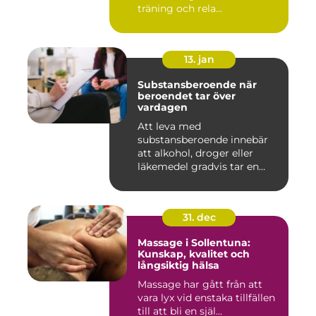
träning och rela...
13. jan
Substansberoende när
beroendet tar över
vardagen
Att leva med
substansberoende innebär
att alkohol, droger eller
läkemedel gradvis tar en
central pla...
31. dec
Massage i Sollentuna:
Kunskap, kvalitet och
långsiktig hälsa
Massage har gått från att
vara lyx vid enstaka tillfällen
till att bli en själ...