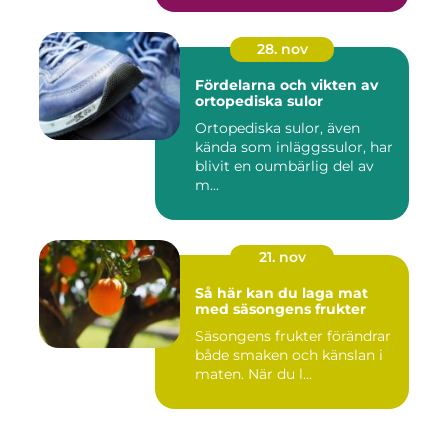
28. nov
Fördelarna och vikten av
ortopediska sulor
Ortopediska sulor, även
kända som inläggssulor, har
blivit en oumbärlig del av
m...
21. nov
Så här kan du laga mat
med säsongens frukter
Säsongens frukter förändrar
både smaken och känslan i
maten. När du l...