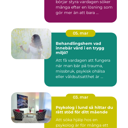
börjar styra vardagen söker
många efter en lösning som
gör mer än att bara ...
05. mar
Behandlingshem vad
innebär vård i en trygg
miljö?
Att få vardagen att fungera
när man bär på trauma,
missbruk, psykisk ohälsa
eller våldsutsatthet är ...
03. mar
Psykolog i lund så hittar du
rätt stöd för ditt mående
Att söka hjälp hos en
psykolog är för många ett