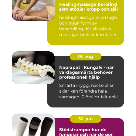
Healingmassage beröring
som stödjer kropp och själ
healingmassage är en lugn
och mjuk form av
behandling där klassiska
massagerörelser kombineras
med e...
01. aug
Naprapat i Kungälv - när
vardagssmärta behöver
professionell hjälp
Smärta i rygg, nacke eller
axlar kan förändra hela
vardagen. Plötsligt blir enkl...
30. jun
Stödstrumpor hur de
fungerar och när de gör