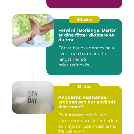
30. dec
Fotvård i Borlänge: Därför
är dina fötter viktigare än
du tror
Fötter bär oss genom hela
livet, men hamnar ofta
längst ner på
prioriteringslis...
13. dec
Ångbastu: Vad händer i
kroppen och hur används
den smart?
En ångbastu ger fuktig
värme som omsluter huden
och mjukar upp musklerna.
Till skillnad f...