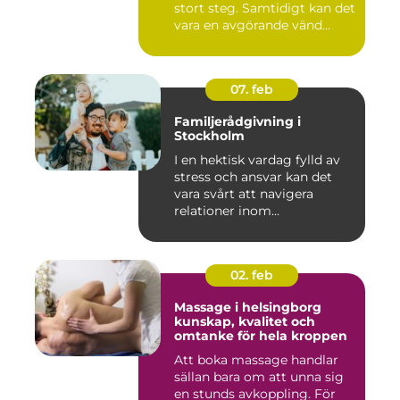
stort steg. Samtidigt kan det
vara en avgörande vänd...
07. feb
Familjerådgivning i
Stockholm
I en hektisk vardag fylld av
stress och ansvar kan det
vara svårt att navigera
relationer inom...
02. feb
Massage i helsingborg
kunskap, kvalitet och
omtanke för hela kroppen
Att boka massage handlar
sällan bara om att unna sig
en stunds avkoppling. För