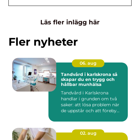
Läs fler inlägg här
Fler nyheter
06. aug
Tandvård i karlskrona så
skapar du en trygg och
hållbar munhälsa
Tandvård i Karlskrona
handlar i grunden om två
saker: att lösa problem när
de uppstår och att föreby...
02. aug