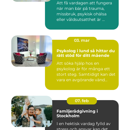
Att få vardagen att fungera
när man bär på trauma,
missbruk, psykisk ohälsa
eller våldsutsatthet är ...
03. mar
Psykolog i lund så hittar du
rätt stöd för ditt mående
Att söka hjälp hos en
psykolog är för många ett
stort steg. Samtidigt kan det
vara en avgörande vänd...
07. feb
Familjerådgivning i
Stockholm
I en hektisk vardag fylld av
stress och ansvar kan det