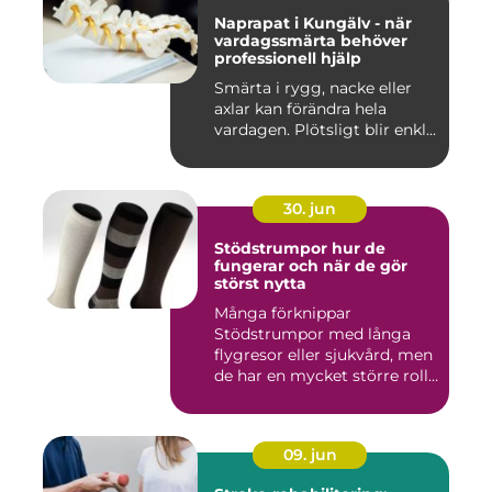
Naprapat i Kungälv - när
vardagssmärta behöver
professionell hjälp
Smärta i rygg, nacke eller
axlar kan förändra hela
vardagen. Plötsligt blir enkl...
30. jun
Stödstrumpor hur de
fungerar och när de gör
störst nytta
Många förknippar
Stödstrumpor med långa
flygresor eller sjukvård, men
de har en mycket större roll
i...
09. jun