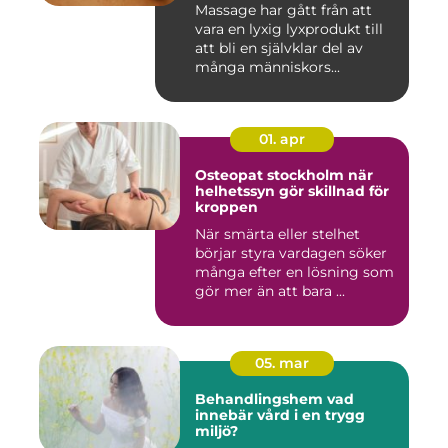
Massage har gått från att
vara en lyxig lyxprodukt till
att bli en självklar del av
många människors...
01. apr
Osteopat stockholm när
helhetssyn gör skillnad för
kroppen
När smärta eller stelhet
börjar styra vardagen söker
många efter en lösning som
gör mer än att bara ...
05. mar
Behandlingshem vad
innebär vård i en trygg
miljö?