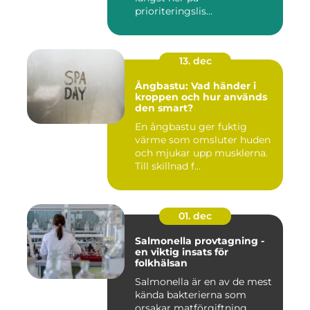
prioriteringslis...
13. dec
Ångbastu: Vad händer i
kroppen och hur används
den smart?
En ångbastu ger fuktig
värme som omsluter huden
och mjukar upp musklerna.
Till skillnad f...
01. dec
Salmonella provtagning -
en viktig insats för
folkhälsan
Salmonella är en av de mest
kända bakterierna som
orsakar matförgiftning