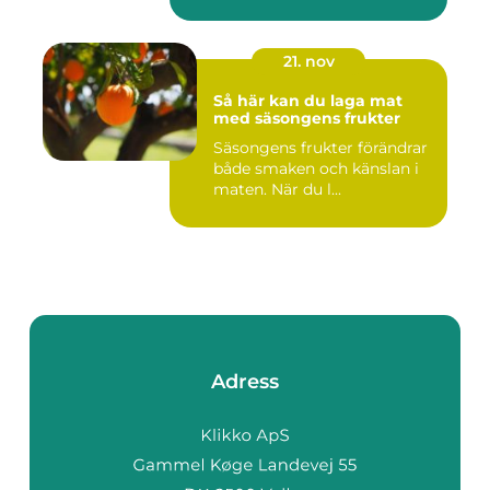
21. nov
Så här kan du laga mat
med säsongens frukter
Säsongens frukter förändrar
både smaken och känslan i
maten. När du l...
Adress