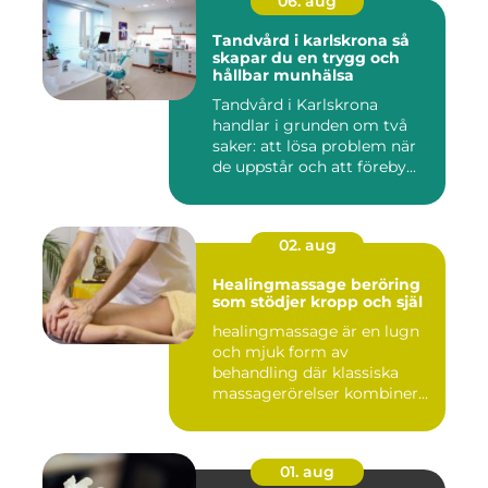
06. aug
Tandvård i karlskrona så
skapar du en trygg och
hållbar munhälsa
Tandvård i Karlskrona
handlar i grunden om två
saker: att lösa problem när
de uppstår och att föreby...
02. aug
Healingmassage beröring
som stödjer kropp och själ
healingmassage är en lugn
och mjuk form av
behandling där klassiska
massagerörelser kombineras
med e...
01. aug