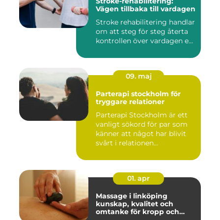
Stroke-rehabilitering:
Vägen tillbaka till vardagen
Stroke rehabilitering handlar
om att steg för steg återta
kontrollen över vardagen e...
09. maj
Parterapi stockholm för
tryggare relationer
Parterapi Stockholm är ett
vanligt sökord för par som
känner att något har blivit
svårt i relationen...
01. apr
Massage i linköping
kunskap, kvalitet och
omtanke för kropp och
sinne