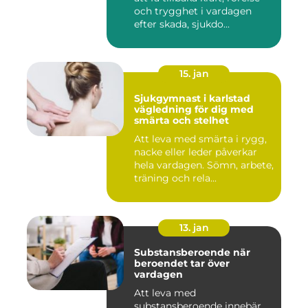
och trygghet i vardagen
efter skada, sjukdo...
15. jan
Sjukgymnast i karlstad
vägledning för dig med
smärta och stelhet
Att leva med smärta i rygg,
nacke eller leder påverkar
hela vardagen. Sömn, arbete,
träning och rela...
13. jan
Substansberoende när
beroendet tar över
vardagen
Att leva med
substansberoende innebär