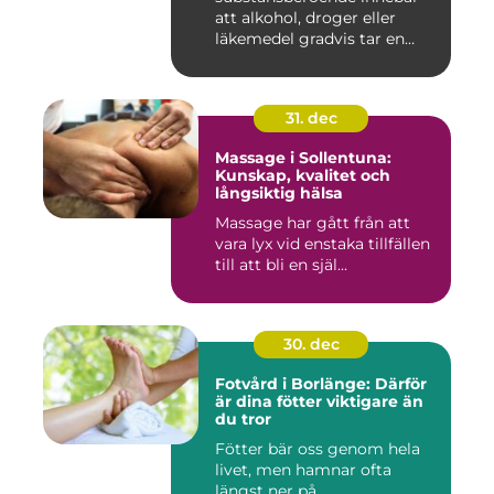
att alkohol, droger eller
läkemedel gradvis tar en
central pla...
31. dec
Massage i Sollentuna:
Kunskap, kvalitet och
långsiktig hälsa
Massage har gått från att
vara lyx vid enstaka tillfällen
till att bli en själ...
30. dec
Fotvård i Borlänge: Därför
är dina fötter viktigare än
du tror
Fötter bär oss genom hela
livet, men hamnar ofta
längst ner på