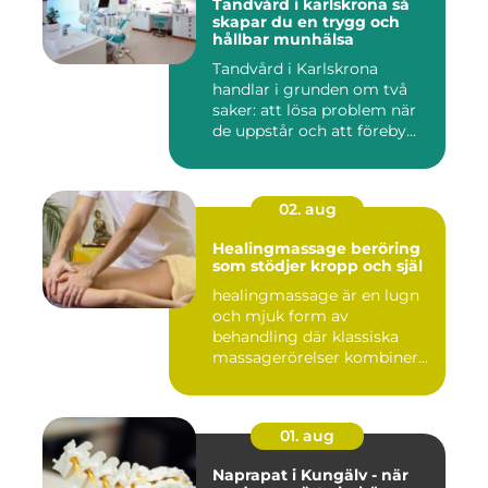
Tandvård i karlskrona så
skapar du en trygg och
hållbar munhälsa
Tandvård i Karlskrona
handlar i grunden om två
saker: att lösa problem när
de uppstår och att föreby...
02. aug
Healingmassage beröring
som stödjer kropp och själ
healingmassage är en lugn
och mjuk form av
behandling där klassiska
massagerörelser kombineras
med e...
01. aug
Naprapat i Kungälv - när