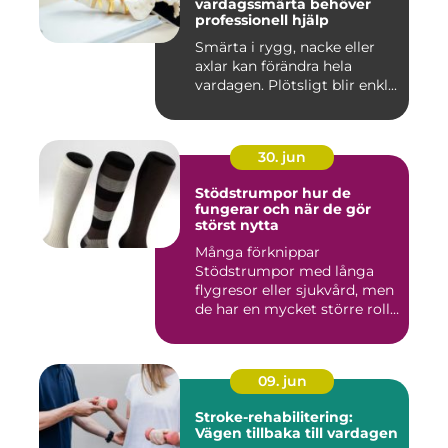
vardagssmärta behöver
professionell hjälp
Smärta i rygg, nacke eller
axlar kan förändra hela
vardagen. Plötsligt blir enkl...
30. jun
Stödstrumpor hur de
fungerar och när de gör
störst nytta
Många förknippar
Stödstrumpor med långa
flygresor eller sjukvård, men
de har en mycket större roll
i...
09. jun
Stroke-rehabilitering:
Vägen tillbaka till vardagen