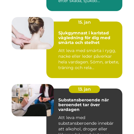
efter skada, sjukdo...
15. jan
Sjukgymnast i karlstad
vägledning för dig med
smärta och stelhet
Att leva med smärta i rygg,
nacke eller leder påverkar
hela vardagen. Sömn, arbete,
träning och rela...
13. jan
Substansberoende när
beroendet tar över
vardagen
Att leva med
substansberoende innebär
att alkohol, droger eller