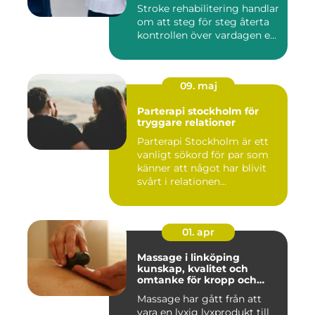
Stroke rehabilitering handlar
om att steg för steg återta
kontrollen över vardagen e...
09. maj
Parterapi stockholm för
tryggare relationer
Parterapi Stockholm är ett
vanligt sökord för par som
känner att något har blivit
svårt i relationen...
01. apr
Massage i linköping
kunskap, kvalitet och
omtanke för kropp och
sinne
Massage har gått från att
vara en lyxig lyxprodukt till