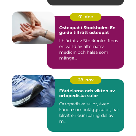
01. dec
Osteopat i Stockholm: En
guide till rätt osteopat
I hjärtat av Stockholm finns
en värld av alternativ
medicin och hälsa som
många...
28. nov
Fördelarna och vikten av
ortopediska sulor
Ortopediska sulor, även
kända som inläggssulor, har
blivit en oumbärlig del av
m...