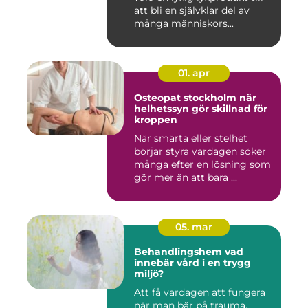
att bli en självklar del av
många människors...
01. apr
Osteopat stockholm när
helhetssyn gör skillnad för
kroppen
När smärta eller stelhet
börjar styra vardagen söker
många efter en lösning som
gör mer än att bara ...
05. mar
Behandlingshem vad
innebär vård i en trygg
miljö?
Att få vardagen att fungera
när man bär på trauma,