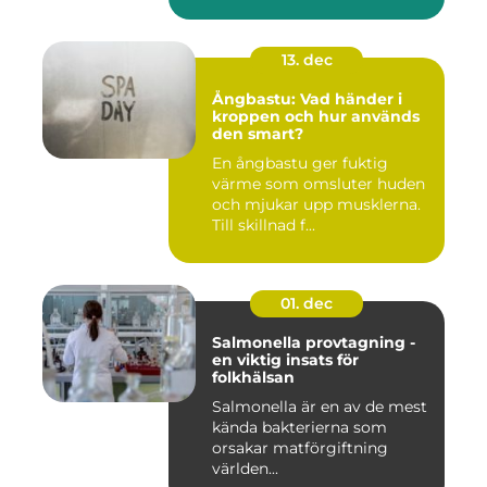
13. dec
Ångbastu: Vad händer i
kroppen och hur används
den smart?
En ångbastu ger fuktig
värme som omsluter huden
och mjukar upp musklerna.
Till skillnad f...
01. dec
Salmonella provtagning -
en viktig insats för
folkhälsan
Salmonella är en av de mest
kända bakterierna som
orsakar matförgiftning
världen...