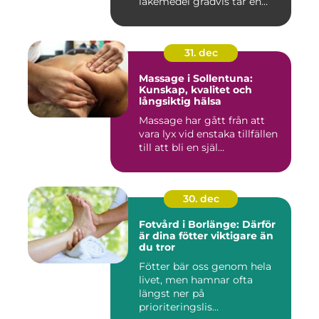
läkemedel gradvis tar en
central pla...
31. dec
Massage i Sollentuna:
Kunskap, kvalitet och
långsiktig hälsa
Massage har gått från att
vara lyx vid enstaka tillfällen
till att bli en själ...
30. dec
Fotvård i Borlänge: Därför
är dina fötter viktigare än
du tror
Fötter bär oss genom hela
livet, men hamnar ofta
längst ner på
prioriteringslis...