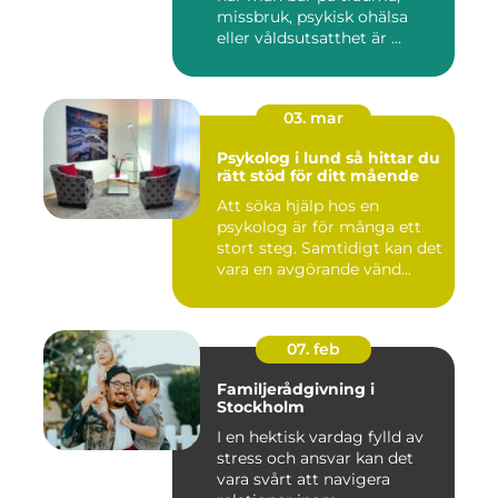
missbruk, psykisk ohälsa
eller våldsutsatthet är ...
03. mar
Psykolog i lund så hittar du
rätt stöd för ditt mående
Att söka hjälp hos en
psykolog är för många ett
stort steg. Samtidigt kan det
vara en avgörande vänd...
07. feb
Familjerådgivning i
Stockholm
I en hektisk vardag fylld av
stress och ansvar kan det
vara svårt att navigera