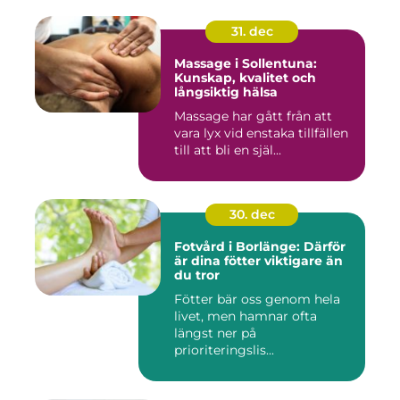
31. dec
Massage i Sollentuna:
Kunskap, kvalitet och
långsiktig hälsa
Massage har gått från att
vara lyx vid enstaka tillfällen
till att bli en själ...
30. dec
Fotvård i Borlänge: Därför
är dina fötter viktigare än
du tror
Fötter bär oss genom hela
livet, men hamnar ofta
längst ner på
prioriteringslis...