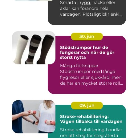
Smärta i rygg, nacke eller
axlar kan förändra hela
vardagen. Plötsligt blir enkl...
30. jun
Stödstrumpor hur de
fungerar och när de gör
störst nytta
Många förknippar
Stödstrumpor med långa
flygresor eller sjukvård, men
de har en mycket större roll
i...
09. jun
Stroke-rehabilitering:
Vägen tillbaka till vardagen
Stroke rehabilitering handlar
om att steg för steg återta