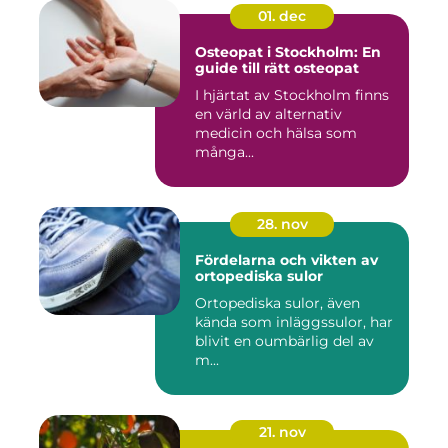
01. dec
Osteopat i Stockholm: En
guide till rätt osteopat
I hjärtat av Stockholm finns
en värld av alternativ
medicin och hälsa som
många...
28. nov
Fördelarna och vikten av
ortopediska sulor
Ortopediska sulor, även
kända som inläggssulor, har
blivit en oumbärlig del av
m...
21. nov