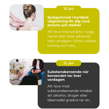
15. jan
Sjukgymnast i karlstad
vägledning för dig med
smärta och stelhet
Att leva med smärta i rygg,
nacke eller leder påverkar
hela vardagen. Sömn, arbete,
träning och rela...
13. jan
Substansberoende när
beroendet tar över
vardagen
Att leva med
substansberoende innebär
att alkohol, droger eller
läkemedel gradvis tar en
central pla...