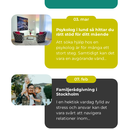
03. mar
Psykolog i lund så hittar du
rätt stöd för ditt mående
Att söka hjälp hos en
psykolog är för många ett
stort steg. Samtidigt kan det
vara en avgörande vänd...
07. feb
Familjerådgivning i
Stockholm
I en hektisk vardag fylld av
stress och ansvar kan det
vara svårt att navigera
relationer inom...