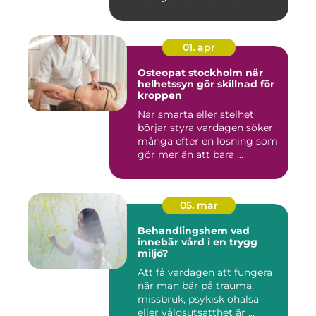
01. apr
Osteopat stockholm när
helhetssyn gör skillnad för
kroppen
När smärta eller stelhet
börjar styra vardagen söker
många efter en lösning som
gör mer än att bara ...
05. mar
Behandlingshem vad
innebär vård i en trygg
miljö?
Att få vardagen att fungera
när man bär på trauma,
missbruk, psykisk ohälsa
eller våldsutsatthet är ...