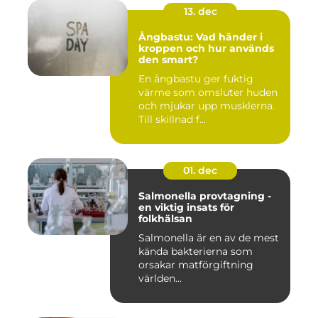
13. dec
Ångbastu: Vad händer i
kroppen och hur används
den smart?
En ångbastu ger fuktig
värme som omsluter huden
och mjukar upp musklerna.
Till skillnad f...
01. dec
Salmonella provtagning -
en viktig insats för
folkhälsan
Salmonella är en av de mest
kända bakterierna som
orsakar matförgiftning
världen...