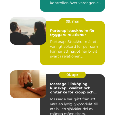
kontrollen över vardagen e...
09. maj
Parterapi stockholm för
tryggare relationer
Parterapi Stockholm är ett
vanligt sökord för par som
känner att något har blivit
svårt i relationen...
01. apr
Massage i linköping
kunskap, kvalitet och
omtanke för kropp och
sinne
Massage har gått från att
vara en lyxig lyxprodukt till
att bli en självklar del av
många människors...