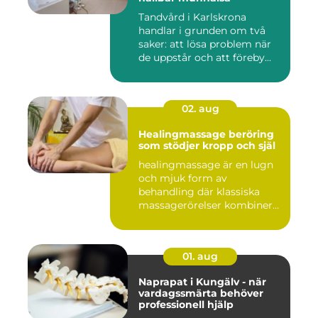
Tandvård i Karlskrona
handlar i grunden om två
saker: att lösa problem när
de uppstår och att föreby...
02. aug
Healingmassage beröring
som stödjer kropp och själ
healingmassage är en lugn
och mjuk form av
behandling där klassiska
massagerörelser kombineras
med e...
01. aug
Naprapat i Kungälv - när
vardagssmärta behöver
professionell hjälp