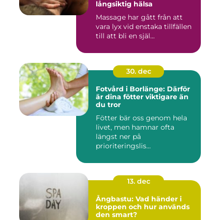
långsiktig hälsa
Massage har gått från att
vara lyx vid enstaka tillfällen
till att bli en själ...
30. dec
Fotvård i Borlänge: Därför
är dina fötter viktigare än
du tror
Fötter bär oss genom hela
livet, men hamnar ofta
längst ner på
prioriteringslis...
13. dec
Ångbastu: Vad händer i
kroppen och hur används
den smart?