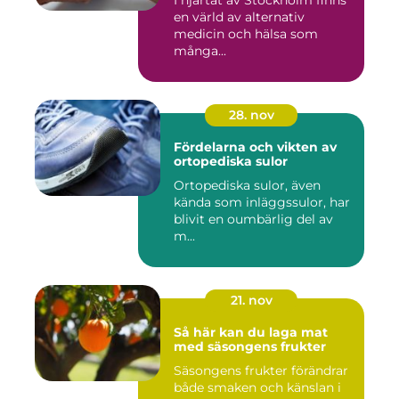
I hjärtat av Stockholm finns
en värld av alternativ
medicin och hälsa som
många...
28. nov
Fördelarna och vikten av
ortopediska sulor
Ortopediska sulor, även
kända som inläggssulor, har
blivit en oumbärlig del av
m...
21. nov
Så här kan du laga mat
med säsongens frukter
Säsongens frukter förändrar
både smaken och känslan i