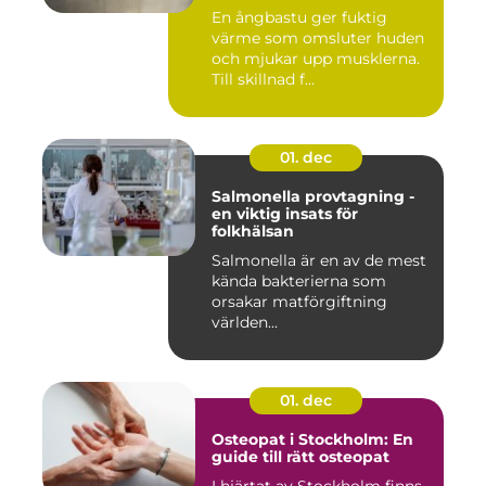
En ångbastu ger fuktig
värme som omsluter huden
och mjukar upp musklerna.
Till skillnad f...
01. dec
Salmonella provtagning -
en viktig insats för
folkhälsan
Salmonella är en av de mest
kända bakterierna som
orsakar matförgiftning
världen...
01. dec
Osteopat i Stockholm: En
guide till rätt osteopat