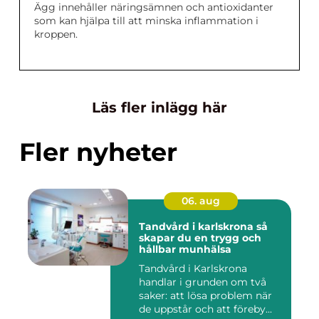
Ägg innehåller näringsämnen och antioxidanter
som kan hjälpa till att minska inflammation i
kroppen.
Läs fler inlägg här
Fler nyheter
06. aug
Tandvård i karlskrona så
skapar du en trygg och
hållbar munhälsa
Tandvård i Karlskrona
handlar i grunden om två
saker: att lösa problem när
de uppstår och att föreby...