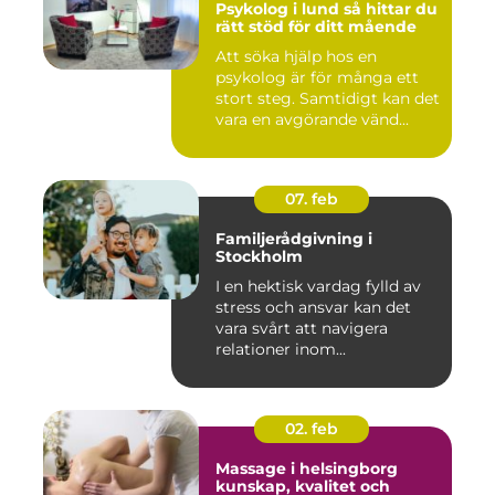
Psykolog i lund så hittar du
rätt stöd för ditt mående
Att söka hjälp hos en
psykolog är för många ett
stort steg. Samtidigt kan det
vara en avgörande vänd...
07. feb
Familjerådgivning i
Stockholm
I en hektisk vardag fylld av
stress och ansvar kan det
vara svårt att navigera
relationer inom...
02. feb
Massage i helsingborg
kunskap, kvalitet och