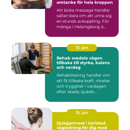
omtanke för hela kroppen
Att boka massage handlar
sällan bara om att unna sig
en stunds avkoppling. För
många i Helsingborg ä...
31. jan
Rehab svedala vägen
tillbaka till styrka, balans
och vardag
Rehabilitering handlar om
att få tillbaka kraft, rörelse
och trygghet i vardagen
efter skada, sjukdo...
15. jan
Sjukgymnast i karlstad
vägledning för dig med