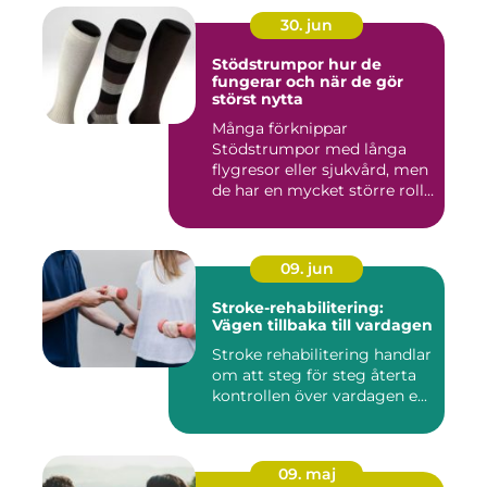
30. jun
Stödstrumpor hur de
fungerar och när de gör
störst nytta
Många förknippar
Stödstrumpor med långa
flygresor eller sjukvård, men
de har en mycket större roll
i...
09. jun
Stroke-rehabilitering:
Vägen tillbaka till vardagen
Stroke rehabilitering handlar
om att steg för steg återta
kontrollen över vardagen e...
09. maj