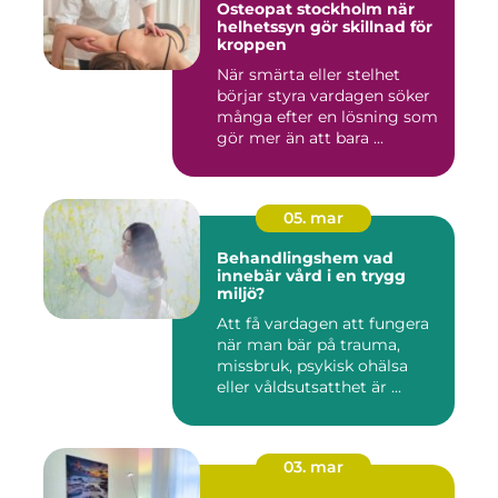
Osteopat stockholm när
helhetssyn gör skillnad för
kroppen
När smärta eller stelhet
börjar styra vardagen söker
många efter en lösning som
gör mer än att bara ...
05. mar
Behandlingshem vad
innebär vård i en trygg
miljö?
Att få vardagen att fungera
när man bär på trauma,
missbruk, psykisk ohälsa
eller våldsutsatthet är ...
03. mar