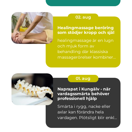
02. aug
Healingmassage beröring
som stödjer kropp och själ
healingmassage är en lugn
och mjuk form av
behandling där klassiska
massagerörelser kombineras
med e...
01. aug
Naprapat i Kungälv - när
vardagssmärta behöver
professionell hjälp
Smärta i rygg, nacke eller
axlar kan förändra hela
vardagen. Plötsligt blir enkl...