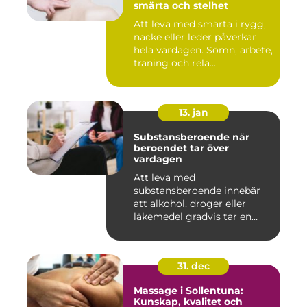
smärta och stelhet
Att leva med smärta i rygg,
nacke eller leder påverkar
hela vardagen. Sömn, arbete,
träning och rela...
13. jan
Substansberoende när
beroendet tar över
vardagen
Att leva med
substansberoende innebär
att alkohol, droger eller
läkemedel gradvis tar en
central pla...
31. dec
Massage i Sollentuna:
Kunskap, kvalitet och