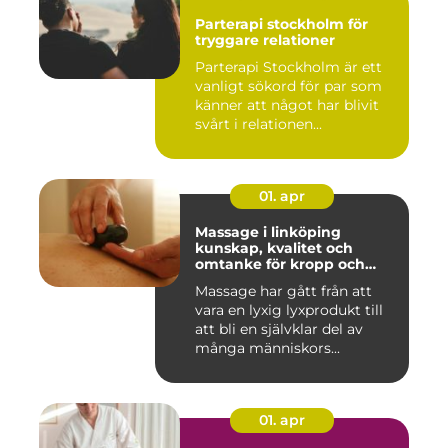
Parterapi stockholm för
tryggare relationer
Parterapi Stockholm är ett
vanligt sökord för par som
känner att något har blivit
svårt i relationen...
01. apr
Massage i linköping
kunskap, kvalitet och
omtanke för kropp och
sinne
Massage har gått från att
vara en lyxig lyxprodukt till
att bli en självklar del av
många människors...
01. apr