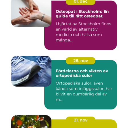
01. dec
Osteopat i Stockholm: En
guide till rätt osteopat
I hjärtat av Stockholm finns
en värld av alternativ
medicin och hälsa som
många...
28. nov
Fördelarna och vikten av
ortopediska sulor
Ortopediska sulor, även
kända som inläggssulor, har
blivit en oumbärlig del av
m...
21. nov