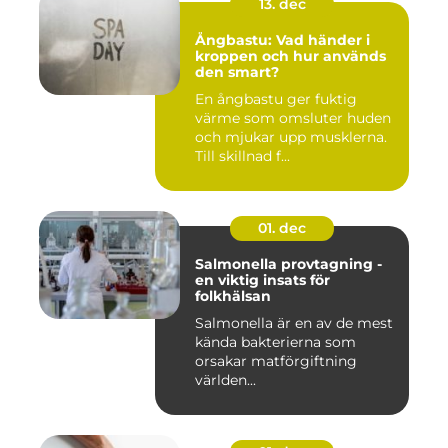
13. dec
Ångbastu: Vad händer i
kroppen och hur används
den smart?
En ångbastu ger fuktig
värme som omsluter huden
och mjukar upp musklerna.
Till skillnad f...
01. dec
Salmonella provtagning -
en viktig insats för
folkhälsan
Salmonella är en av de mest
kända bakterierna som
orsakar matförgiftning
världen...