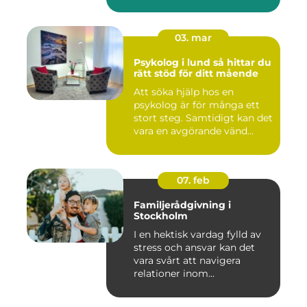
03. mar
Psykolog i lund så hittar du
rätt stöd för ditt mående
Att söka hjälp hos en
psykolog är för många ett
stort steg. Samtidigt kan det
vara en avgörande vänd...
07. feb
Familjerådgivning i
Stockholm
I en hektisk vardag fylld av
stress och ansvar kan det
vara svårt att navigera
relationer inom...