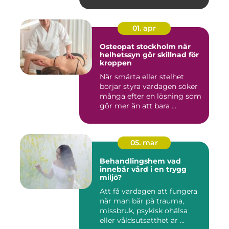
01. apr
Osteopat stockholm när
helhetssyn gör skillnad för
kroppen
När smärta eller stelhet
börjar styra vardagen söker
många efter en lösning som
gör mer än att bara ...
05. mar
Behandlingshem vad
innebär vård i en trygg
miljö?
Att få vardagen att fungera
när man bär på trauma,
missbruk, psykisk ohälsa
eller våldsutsatthet är ...