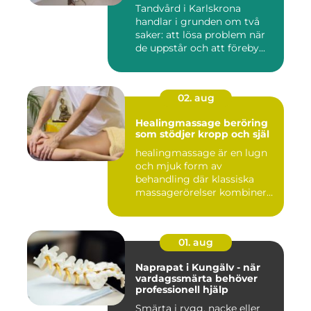
Tandvård i Karlskrona
handlar i grunden om två
saker: att lösa problem när
de uppstår och att föreby...
02. aug
Healingmassage beröring
som stödjer kropp och själ
healingmassage är en lugn
och mjuk form av
behandling där klassiska
massagerörelser kombineras
med e...
01. aug
Naprapat i Kungälv - när
vardagssmärta behöver
professionell hjälp
Smärta i rygg, nacke eller