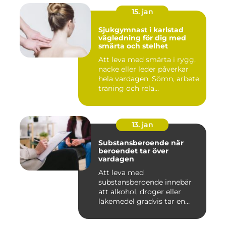
15. jan
Sjukgymnast i karlstad
vägledning för dig med
smärta och stelhet
Att leva med smärta i rygg,
nacke eller leder påverkar
hela vardagen. Sömn, arbete,
träning och rela...
13. jan
Substansberoende när
beroendet tar över
vardagen
Att leva med
substansberoende innebär
att alkohol, droger eller
läkemedel gradvis tar en
central pla...