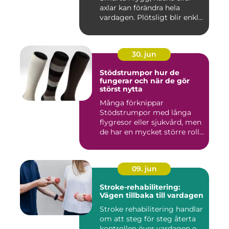
axlar kan förändra hela
vardagen. Plötsligt blir enkl...
30. jun
Stödstrumpor hur de
fungerar och när de gör
störst nytta
Många förknippar
Stödstrumpor med långa
flygresor eller sjukvård, men
de har en mycket större roll
i...
09. jun
Stroke-rehabilitering:
Vägen tillbaka till vardagen
Stroke rehabilitering handlar
om att steg för steg återta
kontrollen över vardagen e...