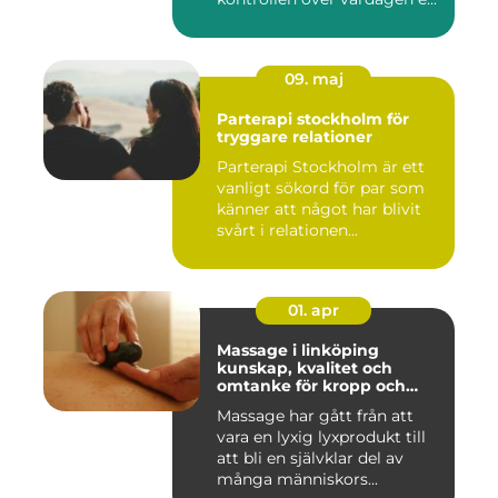
09. maj
Parterapi stockholm för
tryggare relationer
Parterapi Stockholm är ett
vanligt sökord för par som
känner att något har blivit
svårt i relationen...
01. apr
Massage i linköping
kunskap, kvalitet och
omtanke för kropp och
sinne
Massage har gått från att
vara en lyxig lyxprodukt till
att bli en självklar del av
många människors...