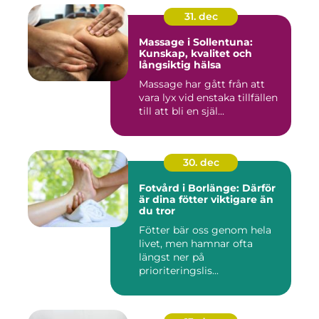
31. dec
Massage i Sollentuna:
Kunskap, kvalitet och
långsiktig hälsa
Massage har gått från att
vara lyx vid enstaka tillfällen
till att bli en själ...
30. dec
Fotvård i Borlänge: Därför
är dina fötter viktigare än
du tror
Fötter bär oss genom hela
livet, men hamnar ofta
längst ner på
prioriteringslis...