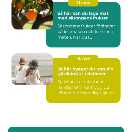
21. nov
Så här kan du laga mat
med säsongens frukter
Säsongens frukter förändrar
både smaken och känslan i
maten. När du l...
19. nov
Så här bygger du upp din
självkänsla i relationer
Självkänsla i relationer
handlar om hur trygg du
känner dig med dig själv nä...