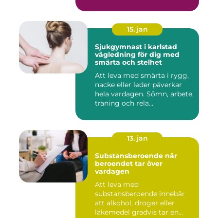
15. jan
Sjukgymnast i karlstad
vägledning för dig med
smärta och stelhet
Att leva med smärta i rygg,
nacke eller leder påverkar
hela vardagen. Sömn, arbete,
träning och rela...
13. jan
Substansberoende när
beroendet tar över
vardagen
Att leva med
substansberoende innebär
att alkohol, droger eller
läkemedel gradvis tar en