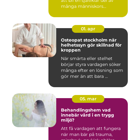
att bli en självklar del av
många människors...
01. apr
Osteopat stockholm när
helhetssyn gör skillnad för
kroppen
När smärta eller stelhet
börjar styra vardagen söker
många efter en lösning som
gör mer än att bara ...
05. mar
Behandlingshem vad
innebär vård i en trygg
miljö?
Att få vardagen att fungera
när man bär på trauma,