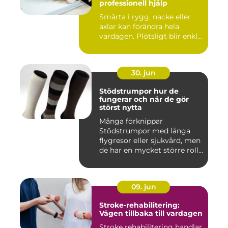
professionell hjälp
Smärta i rygg, nacke eller
axlar kan förändra hela
vardagen. Plötsligt blir enkl...
30. jun
Stödstrumpor hur de
fungerar och när de gör
störst nytta
Många förknippar
Stödstrumpor med långa
flygresor eller sjukvård, men
de har en mycket större roll
i...
09. jun
Stroke-rehabilitering:
Vägen tillbaka till vardagen
Stroke rehabilitering handlar