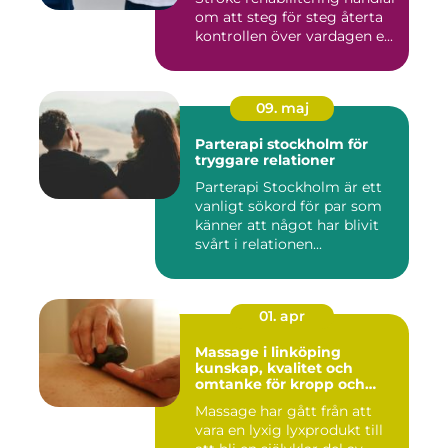
om att steg för steg återta
kontrollen över vardagen e...
09. maj
Parterapi stockholm för
tryggare relationer
Parterapi Stockholm är ett
vanligt sökord för par som
känner att något har blivit
svårt i relationen...
01. apr
Massage i linköping
kunskap, kvalitet och
omtanke för kropp och
sinne
Massage har gått från att
vara en lyxig lyxprodukt till