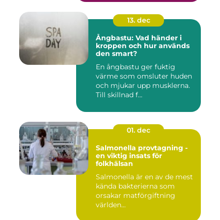
13. dec
Ångbastu: Vad händer i
kroppen och hur används
den smart?
En ångbastu ger fuktig
värme som omsluter huden
och mjukar upp musklerna.
Till skillnad f...
01. dec
Salmonella provtagning -
en viktig insats för
folkhälsan
Salmonella är en av de mest
kända bakterierna som
orsakar matförgiftning
världen...