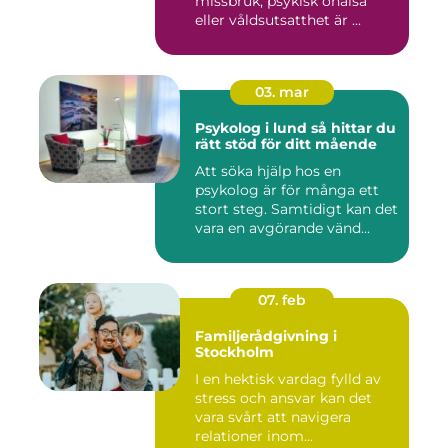
missbruk, psykisk ohälsa
eller våldsutsatthet är ...
03. mar
Psykolog i lund så hittar du
rätt stöd för ditt mående
Att söka hjälp hos en
psykolog är för många ett
stort steg. Samtidigt kan det
vara en avgörande vänd...
07. feb
Familjerådgivning i
Stockholm
I en hektisk vardag fylld av
stress och ansvar kan det
vara svårt att navigera
relationer inom...