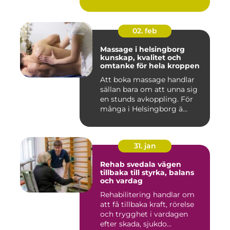
02. feb
Massage i helsingborg
kunskap, kvalitet och
omtanke för hela kroppen
Att boka massage handlar
sällan bara om att unna sig
en stunds avkoppling. För
många i Helsingborg ä...
31. jan
Rehab svedala vägen
tillbaka till styrka, balans
och vardag
Rehabilitering handlar om
att få tillbaka kraft, rörelse
och trygghet i vardagen
efter skada, sjukdo...