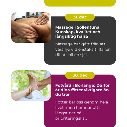
central pla...
31. dec
Massage i Sollentuna:
Kunskap, kvalitet och
långsiktig hälsa
Massage har gått från att
vara lyx vid enstaka tillfällen
till att bli en själ...
30. dec
Fotvård i Borlänge: Därför
är dina fötter viktigare än
du tror
Fötter bär oss genom hela
livet, men hamnar ofta
längst ner på
prioriteringslis...