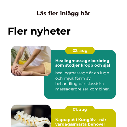
Läs fler inlägg här
Fler nyheter
02. aug
Healingmassage beröring
som stödjer kropp och själ
healingmassage är en lugn
och mjuk form av
behandling där klassiska
massagerörelser kombineras
med e...
01. aug
Naprapat i Kungälv - när
vardagssmärta behöver