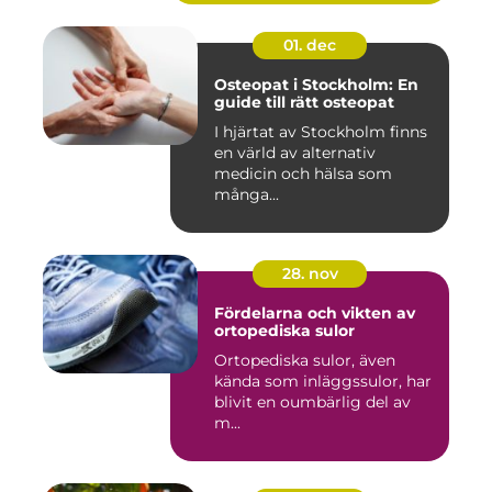
01. dec
Osteopat i Stockholm: En
guide till rätt osteopat
I hjärtat av Stockholm finns
en värld av alternativ
medicin och hälsa som
många...
28. nov
Fördelarna och vikten av
ortopediska sulor
Ortopediska sulor, även
kända som inläggssulor, har
blivit en oumbärlig del av
m...