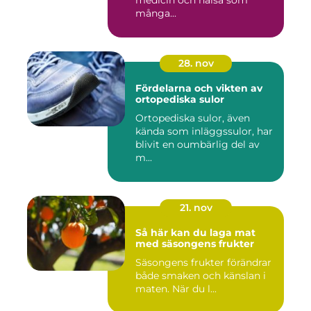
många...
28. nov
Fördelarna och vikten av
ortopediska sulor
Ortopediska sulor, även
kända som inläggssulor, har
blivit en oumbärlig del av
m...
21. nov
Så här kan du laga mat
med säsongens frukter
Säsongens frukter förändrar
både smaken och känslan i
maten. När du l...