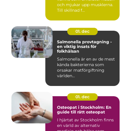
och mjukar upp musklerna.
Till skillnad f...
01. dec
Salmonella provtagning -
en viktig insats för
folkhälsan
Salmonella är en av de mest
kända bakterierna som
orsakar matförgiftning
världen...
01. dec
Osteopat i Stockholm: En
guide till rätt osteopat
I hjärtat av Stockholm finns
en värld av alternativ
medicin och hälsa som