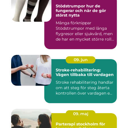
Stödstrumpor hur de
fungerar och när de gör
störst nytta
Många förknippar
Stödstrumpor med långa
flygresor eller sjukvård, men
de har en mycket större roll
i...
09. jun
Stroke-rehabilitering:
Vägen tillbaka till vardagen
Stroke rehabilitering handlar
om att steg för steg återta
kontrollen över vardagen e...
09. maj
Parterapi stockholm för