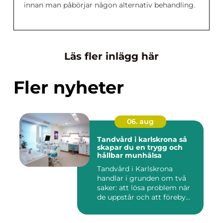
innan man påbörjar någon alternativ behandling.
Läs fler inlägg här
Fler nyheter
06. aug
Tandvård i karlskrona så
skapar du en trygg och
hållbar munhälsa
Tandvård i Karlskrona
handlar i grunden om två
saker: att lösa problem när
de uppstår och att föreby...