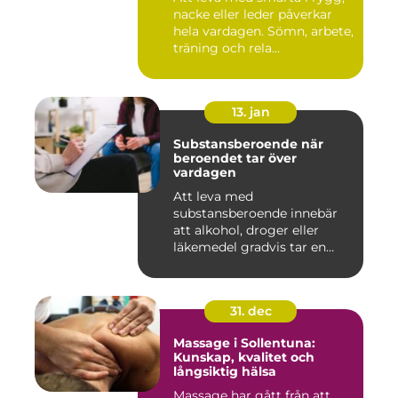
nacke eller leder påverkar
hela vardagen. Sömn, arbete,
träning och rela...
13. jan
Substansberoende när
beroendet tar över
vardagen
Att leva med
substansberoende innebär
att alkohol, droger eller
läkemedel gradvis tar en
central pla...
31. dec
Massage i Sollentuna:
Kunskap, kvalitet och
långsiktig hälsa
Massage har gått från att