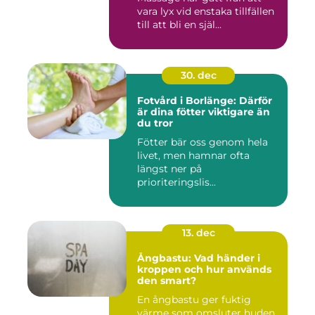
vara lyx vid enstaka tillfällen
till att bli en själ...
30. dec
Fotvård i Borlänge: Därför
är dina fötter viktigare än
du tror
Fötter bär oss genom hela
livet, men hamnar ofta
längst ner på
prioriteringslis...
13. dec
Ångbastu: Vad händer i
kroppen och hur används
den smart?
En ångbastu ger fuktig
värme som omsluter huden