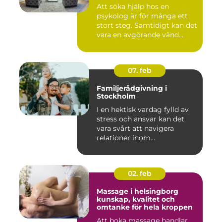
Att söka hjälp hos en
psykolog är för många ett
stort steg. Samtidigt kan det
vara en avgörande vänd...
07. feb
Familjerådgivning i
Stockholm
I en hektisk vardag fylld av
stress och ansvar kan det
vara svårt att navigera
relationer inom...
02. feb
Massage i helsingborg
kunskap, kvalitet och
omtanke för hela kroppen
Att boka massage handlar