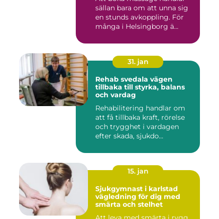
sällan bara om att unna sig
en stunds avkoppling. För
många i Helsingborg ä...
31. jan
Rehab svedala vägen
tillbaka till styrka, balans
och vardag
Rehabilitering handlar om
att få tillbaka kraft, rörelse
och trygghet i vardagen
efter skada, sjukdo...
15. jan
Sjukgymnast i karlstad
vägledning för dig med
smärta och stelhet
Att leva med smärta i rygg,