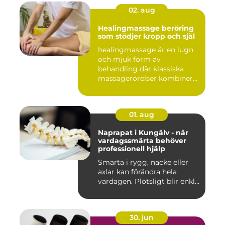
02. aug
Healingmassage beröring
som stödjer kropp och själ
healingmassage är en lugn
och mjuk form av
behandling där klassiska
massagerörelser kombineras
med e...
01. aug
Naprapat i Kungälv - när
vardagssmärta behöver
professionell hjälp
Smärta i rygg, nacke eller
axlar kan förändra hela
vardagen. Plötsligt blir enkl...
30. jun