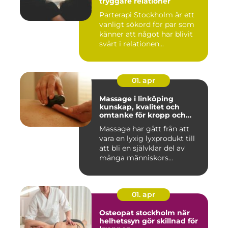
tryggare relationer
Parterapi Stockholm är ett
vanligt sökord för par som
känner att något har blivit
svårt i relationen...
01. apr
Massage i linköping
kunskap, kvalitet och
omtanke för kropp och
sinne
Massage har gått från att
vara en lyxig lyxprodukt till
att bli en självklar del av
många människors...
01. apr
Osteopat stockholm när
helhetssyn gör skillnad för