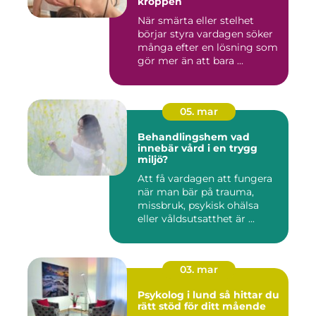
kroppen
När smärta eller stelhet
börjar styra vardagen söker
många efter en lösning som
gör mer än att bara ...
05. mar
Behandlingshem vad
innebär vård i en trygg
miljö?
Att få vardagen att fungera
när man bär på trauma,
missbruk, psykisk ohälsa
eller våldsutsatthet är ...
03. mar
Psykolog i lund så hittar du
rätt stöd för ditt mående