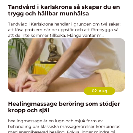
Tandvård i karlskrona så skapar du en
trygg och hållbar munhälsa
Tandvård i Karlskrona handlar i grunden om två saker:
att lösa problem när de uppstår och att förebygga så
att de inte kommer tillbaka. Många väntar m...
02. aug
Healingmassage beröring som stödjer
kropp och själ
healingmassage är en lugn och mjuk form av
behandling där klassiska massagerörelser kombineras
med energibaserad healing. Fokus ligger mindre på