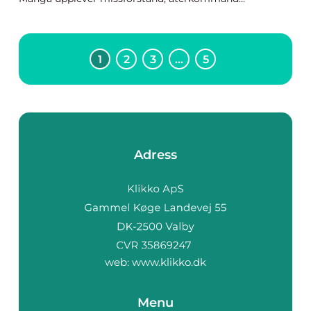
1
2
3
…
5
Adress
web:
www.klikko.dk
Menu