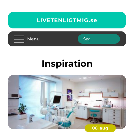
LIVETENLIGTMIG.
se
Menu
inspiration
06. aug