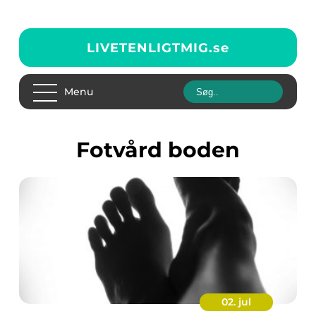
LIVETENLIGTMIG.
se
Menu
fotvård boden
02. jul