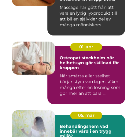
sinne
Massage har gått från att
vara en lyxig lyxprodukt till
att bli en självklar del av
många människors...
01. apr
Osteopat stockholm när
helhetssyn gör skillnad för
kroppen
När smärta eller stelhet
börjar styra vardagen söker
många efter en lösning som
gör mer än att bara ...
05. mar
Behandlingshem vad
innebär vård i en trygg
miljö?