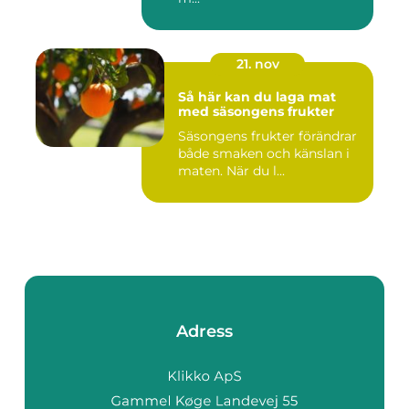
21. nov
Så här kan du laga mat
med säsongens frukter
Säsongens frukter förändrar
både smaken och känslan i
maten. När du l...
Adress