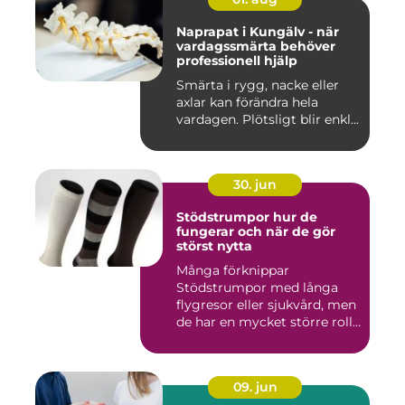
Naprapat i Kungälv - när
vardagssmärta behöver
professionell hjälp
Smärta i rygg, nacke eller
axlar kan förändra hela
vardagen. Plötsligt blir enkl...
30. jun
Stödstrumpor hur de
fungerar och när de gör
störst nytta
Många förknippar
Stödstrumpor med långa
flygresor eller sjukvård, men
de har en mycket större roll
i...
09. jun