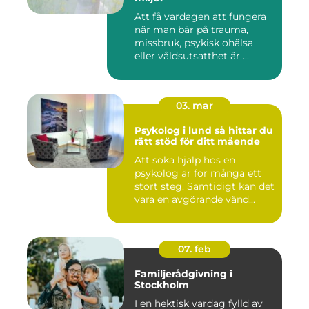
Att få vardagen att fungera
när man bär på trauma,
missbruk, psykisk ohälsa
eller våldsutsatthet är ...
03. mar
Psykolog i lund så hittar du
rätt stöd för ditt mående
Att söka hjälp hos en
psykolog är för många ett
stort steg. Samtidigt kan det
vara en avgörande vänd...
07. feb
Familjerådgivning i
Stockholm
I en hektisk vardag fylld av