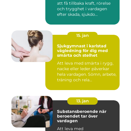
att få tillbaka kraft, rörelse
och trygghet i vardagen
efter skada, sjukdo...
15. jan
Sjukgymnast i karlstad
vägledning för dig med
smärta och stelhet
Att leva med smärta i rygg,
nacke eller leder påverkar
hela vardagen. Sömn, arbete,
träning och rela...
13. jan
Substansberoende när
beroendet tar över
vardagen
Att leva med