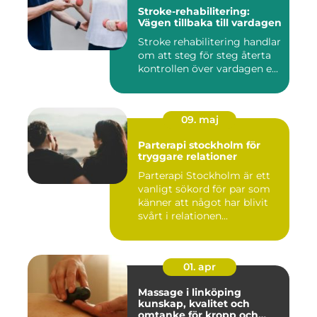
Stroke-rehabilitering:
Vägen tillbaka till vardagen
Stroke rehabilitering handlar
om att steg för steg återta
kontrollen över vardagen e...
09. maj
Parterapi stockholm för
tryggare relationer
Parterapi Stockholm är ett
vanligt sökord för par som
känner att något har blivit
svårt i relationen...
01. apr
Massage i linköping
kunskap, kvalitet och
omtanke för kropp och