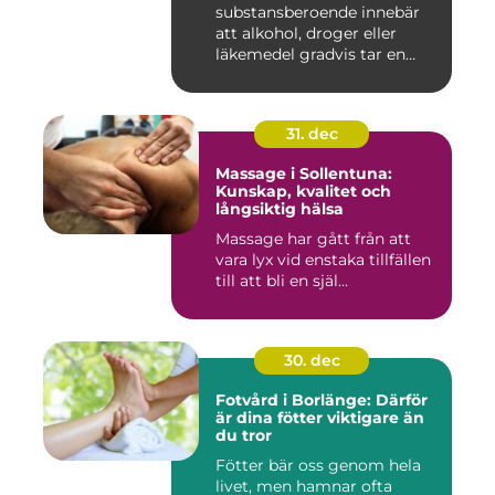
substansberoende innebär
att alkohol, droger eller
läkemedel gradvis tar en
central pla...
31. dec
Massage i Sollentuna:
Kunskap, kvalitet och
långsiktig hälsa
Massage har gått från att
vara lyx vid enstaka tillfällen
till att bli en själ...
30. dec
Fotvård i Borlänge: Därför
är dina fötter viktigare än
du tror
Fötter bär oss genom hela
livet, men hamnar ofta