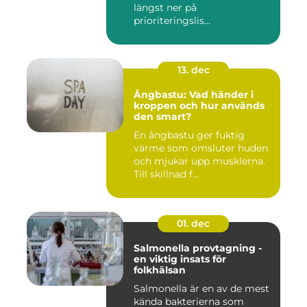
längst ner på
prioriteringslis...
13. dec
Ångbastu: Vad händer i
kroppen och hur används
den smart?
En ångbastu ger fuktig
värme som omsluter huden
och mjukar upp musklerna.
Till skillnad f...
01. dec
Salmonella provtagning -
en viktig insats för
folkhälsan
Salmonella är en av de mest
kända bakterierna som