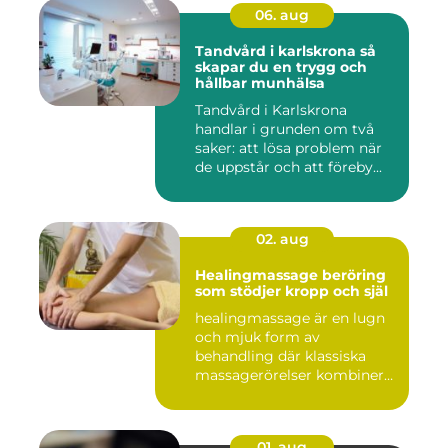
06. aug
Tandvård i karlskrona så
skapar du en trygg och
hållbar munhälsa
Tandvård i Karlskrona
handlar i grunden om två
saker: att lösa problem när
de uppstår och att föreby...
02. aug
Healingmassage beröring
som stödjer kropp och själ
healingmassage är en lugn
och mjuk form av
behandling där klassiska
massagerörelser kombineras
med e...
01. aug